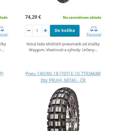
74,29 €
lade
Na centrálnom sklade
Do košíka
ovnať
Porovnať
ačky
Nová řada silničních pneumatik od značky
y…
Waygom. Vlastnosti a výhody: Určeny…
P)
Pneu 140/80-18 (70T) E-10 TT(DAKAR
žltý PRUH), MITAS - ČR