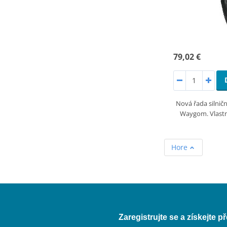
79,02 €
Nová řada silnič
Waygom. Vlastn
Hore
Zaregistrujte se a získejte 