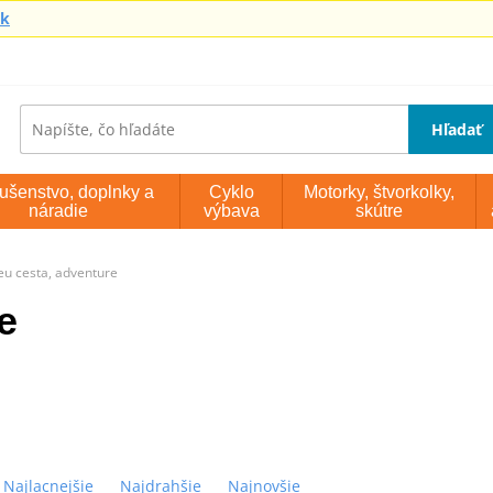
sk
Hľadať
lušenstvo, doplnky a
Cyklo
Motorky, štvorkolky,
náradie
výbava
skútre
eu cesta, adventure
e
Najlacnejšie
Najdrahšie
Najnovšie