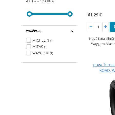
47.1 €
173.06 €
61,29 €
ZNAČKA
(3)
Nová řada silnič
MICHELIN
(1)
Waygom. Vlastn
MITAS
(1)
WAYGOM
(7)
pneu Torna
ROAD, W