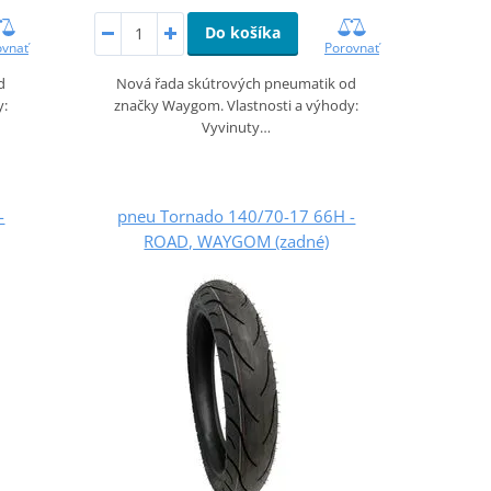
Do košíka
ovnať
Porovnať
d
Nová řada skútrových pneumatik od
y:
značky Waygom. Vlastnosti a výhody:
Vyvinuty…
-
pneu Tornado 140/70-17 66H -
ROAD, WAYGOM (zadné)