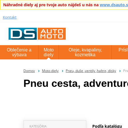
Náhradné diely aj pre tvoje auto nájdeš u nás na
www.dsauto.
Kontakt
Oblečenie a
Moto
Oleje, kvapaliny,
Prís
výbava
diely
kozmetika
Domov
Moto diely
Pneu, duše ,ventily ,haltre, disky
Pn
Pneu cesta, adventur
Podľa katalógu
KATEGÓRIA