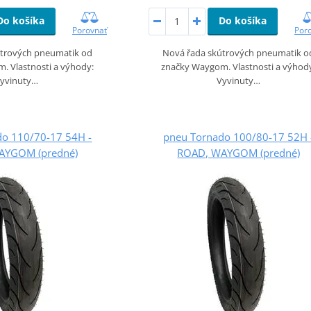
Do košíka
Do košíka
Porovnať
Por
útrových pneumatik od
Nová řada skútrových pneumatik o
. Vlastnosti a výhody:
značky Waygom. Vlastnosti a výhod
yvinuty…
Vyvinuty…
do 110/70-17 54H -
pneu Tornado 100/80-17 52H 
AYGOM (predné)
ROAD, WAYGOM (predné)