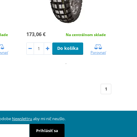
173,06 €
lade
Na centrálnom sklade
Do košíka
ovnať
Porovnať
.
1
 podobe
Newslettru
aby mi nič neušlo.
Prihlásiť sa