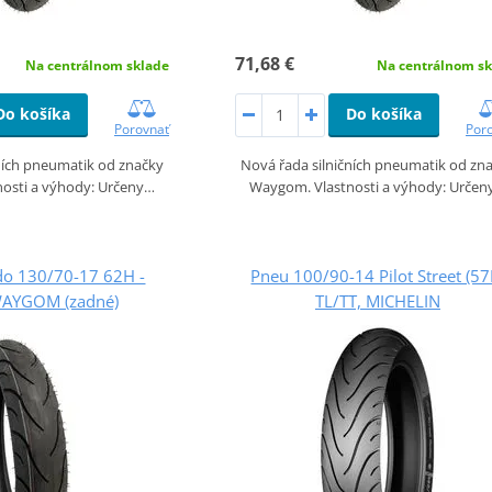
71,68 €
Na centrálnom sklade
Na centrálnom sk
Do košíka
Do košíka
Porovnať
Por
ních pneumatik od značky
Nová řada silničních pneumatik od zn
osti a výhody: Určeny…
Waygom. Vlastnosti a výhody: Určen
do 130/70-17 62H -
Pneu 100/90-14 Pilot Street (57
AYGOM (zadné)
TL/TT, MICHELIN