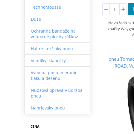
TechnoMousse
Duše
Nová řada sk
značky Waygom
Ochranné bandáže na
V
vnútorné plochy ráfikov
Haltre - držiaky pneu
pneu Torna
Ventilky, čiapočky
ROAD, W
Výmena pneu, meranie
tlaku a dezénu
Nudzová oprava + údržba
pneu
Nahrievaky pneu
CENA