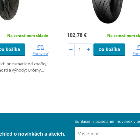
102,78 €
Na centrálnom sklade
Na centrálnom sk
Do košíka
Do košíka
Porovnať
Por
ních pneumatik od značky
.
osti a výhody: Určeny…
Súhlasím s posielaním noviniek v
přehled o novinkách a akcích.