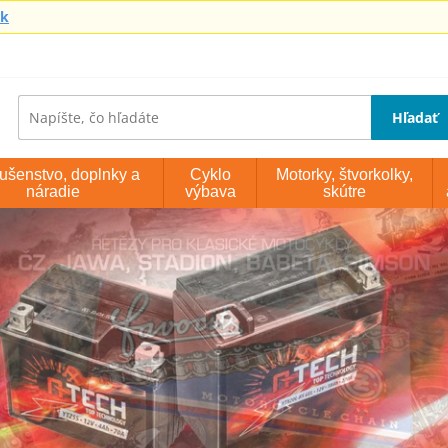
sk
Hľadať
lušenstvo, doplnky a
Cyklo
Motorky, štvorkolky,
náradie
výbava
skútre