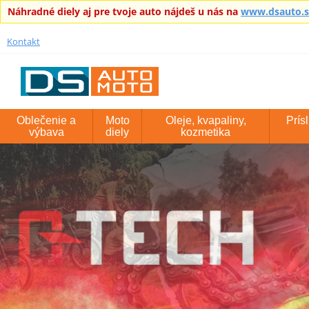
Náhradné diely aj pre tvoje auto nájdeš u nás na
www.dsauto.
Kontakt
Oblečenie a
Moto
Oleje, kvapaliny,
Prís
výbava
diely
kozmetika