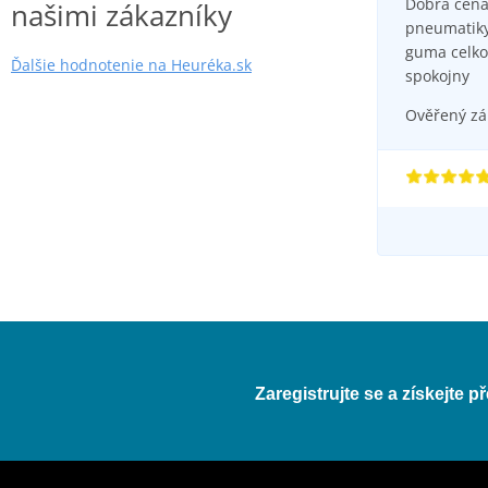
Dobra cena
našimi zákazníky
pneumatiky
guma celko
Ďalšie hodnotenie na Heuréka.sk
spokojny
Ověřený zák
Zaregistrujte se a získejte 