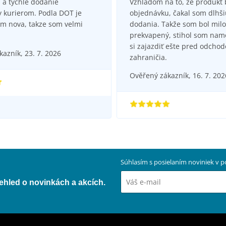
 a tychle dodanie
Vzhľadom na to, že produkt 
 kurierom. Podla DOT je
objednávku, čakal som dlhš
m nova, takze som velmi
dodania. Takže som bol milo
prekvapený, stihol som namo
si zajazdiť ešte pred odcho
azník, 23. 7. 2026
zahraničia.
Ověřený zákazník, 16. 7. 202
Súhlasím s posielaním noviniek v
přehled o novinkách a akcích.