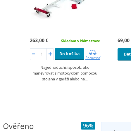
69,00
263,00 €
Skladom v Námestove
Do košíka
Det
Porovnať
Najjednoduchší spôsob, ako
manévrovať s motocyklom pomocou
stojana v garáži alebo na…
Ověřeno
96%