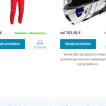
 €
od 763,00 €
Skladom v Námestove
N
ail produktu
Detail produktu
Porovnať
NOVÁ ÉRA SKLADACÍCH PRILI
predstavuje novú éru výklopných
a je výsledkom…