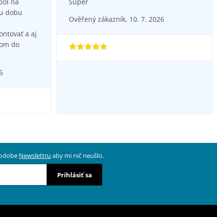
bol na
Super
iu dobu
Ověřený zákazník, 10. 7. 2026
ntovať a aj
dom do
6
 podobe
Newslettru
aby mi nič neušlo.
Prihlásiť sa