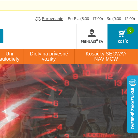
Porovnanie
Po-Pia (8:00 - 17:00) | So (9:00 - 12:00)
0
PRIHLÁSIŤ SA
KOŠÍK
Uni
Diely na prívesné
Kosačky SEGWAY
autodiely
vozíky
NAVIMOW