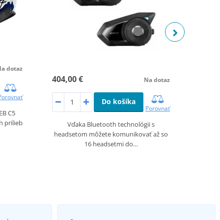
a dotaz
1 038,5
404,00 €
990,0
Na dotaz
Porovnať
Do košíka
De
Porovnať
EB C5
 prilieb
Vďaka Bluetooth technológii s
L
headsetom môžete komunikovať až so
skoře
16 headsetmi do…