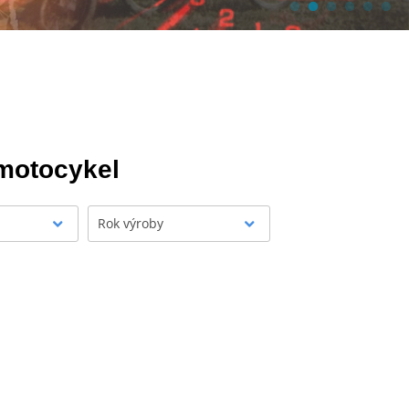
 motocykel
Rok výroby