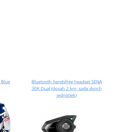
 Blue
Bluetooth handsfree headset SENA
pri
30K Dual (dosah 2 km, sada dvoch
jednotiek)
ka
ZĽAVA