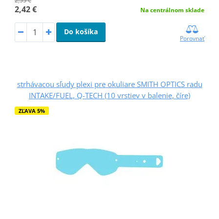
2,55 €
2,42 €
Na centrálnom sklade
Do košíka
Porovnať
strhávacou sľudy plexi pre okuliare SMITH OPTICS radu
INTAKE/FUEL, Q-TECH (10 vrstiev v balenie, číre)
ZĽAVA 5%