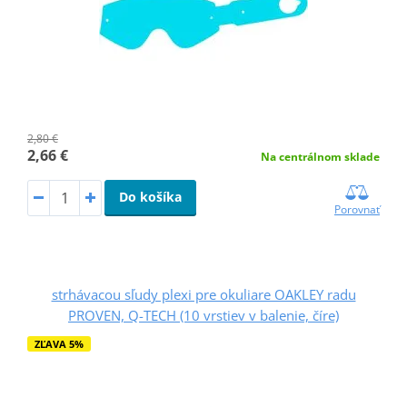
2,80 €
2,66 €
Na centrálnom sklade
Do košíka
Porovnať
strhávacou sľudy plexi pre okuliare OAKLEY radu
PROVEN, Q-TECH (10 vrstiev v balenie, číre)
ZĽAVA 5%