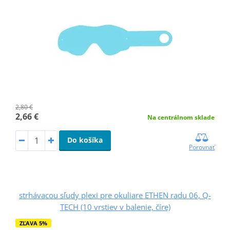
2,80 €
2,66 €
Na centrálnom sklade
Do košíka
Porovnať
strhávacou sľudy plexi pre okuliare ETHEN radu 06, Q-
TECH (10 vrstiev v balenie, číre)
ZĽAVA 5%