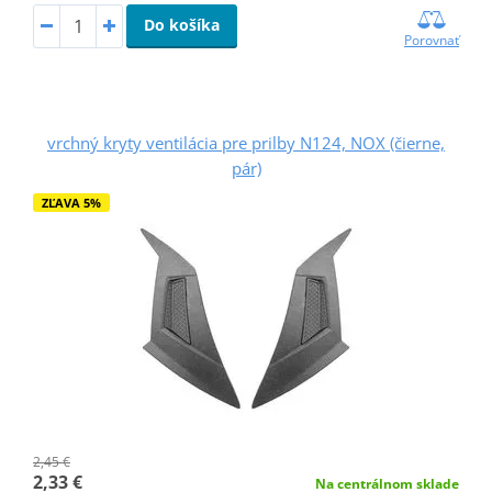
Do košíka
Porovnať
vrchný kryty ventilácia pre prilby N124, NOX (čierne,
pár)
ZĽAVA 5%
2,45 €
2,33 €
Na centrálnom sklade