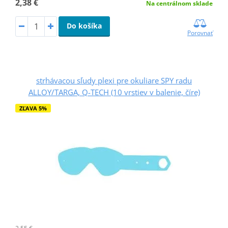
2,38 €
Na centrálnom sklade
Do košíka
Porovnať
strhávacou sľudy plexi pre okuliare SPY radu
ALLOY/TARGA, Q-TECH (10 vrstiev v balenie, číre)
ZĽAVA 5%