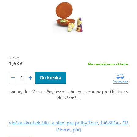
1,72 €
1,63 €
Na centrálnom sklade
Do košíka
Porovnať
Špunty do uší z PU pěny bez obsahu PVC. Ochrana proti hluku 35
dB. Včetně…
viečka skrutiek šiltu a plexi pre prilby Tour, CASSIDA - ČR
(čierne, pár)