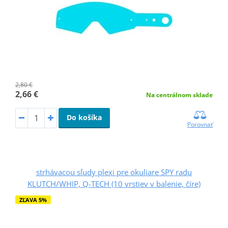
2,80 €
2,66 €
Na centrálnom sklade
Do košíka
Porovnať
strhávacou sľudy plexi pre okuliare SPY radu
KLUTCH/WHIP, Q-TECH (10 vrstiev v balenie, číre)
ZĽAVA 5%