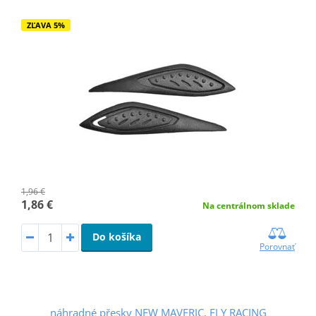
ZĽAVA 5%
1,96 €
1,86 €
Na centrálnom sklade
Do košíka
Porovnať
náhradné přesky NEW MAVERIC, FLY RACING