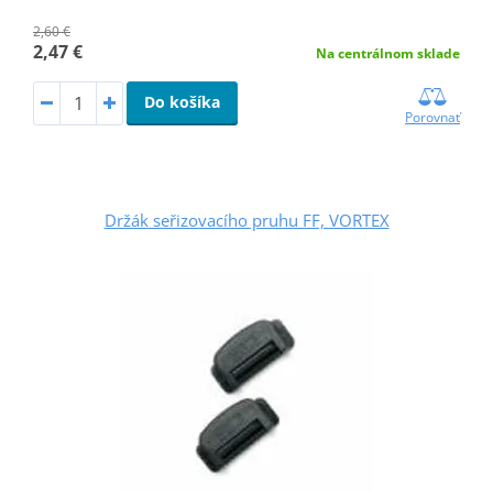
2,60 €
2,47 €
Na centrálnom sklade
Do košíka
Porovnať
Držák seřizovacího pruhu FF, VORTEX