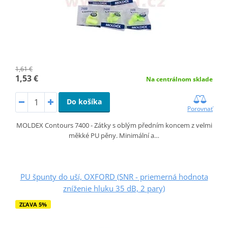
1,61 €
1,53 €
Na centrálnom sklade
Do košíka
Porovnať
MOLDEX Contours 7400 - Zátky s oblým předním koncem z velmi
měkké PU pěny. Minimální a…
PU špunty do uší, OXFORD (SNR - priemerná hodnota
zníženie hluku 35 dB, 2 pary)
ZĽAVA 5%