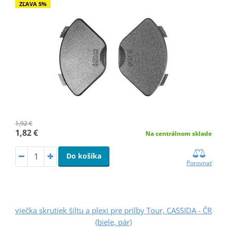
ZĽAVA 5%
1,92 €
1,82 €
Na centrálnom sklade
Do košíka
Porovnať
viečka skrutiek šiltu a plexi pre prilby Tour, CASSIDA - ČR
(biele, pár)