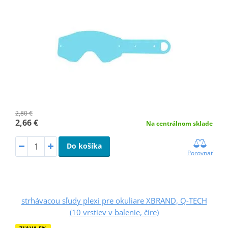
2,80 €
2,66 €
Na centrálnom sklade
Do košíka
Porovnať
strhávacou sľudy plexi pre okuliare XBRAND, Q-TECH
(10 vrstiev v balenie, číre)