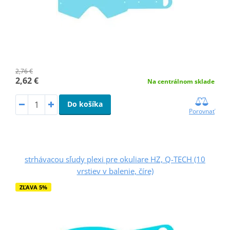
2,76 €
2,62 €
Na centrálnom sklade
Do košíka
Porovnať
strhávacou sľudy plexi pre okuliare HZ, Q-TECH (10
vrstiev v balenie, číre)
ZĽAVA 5%