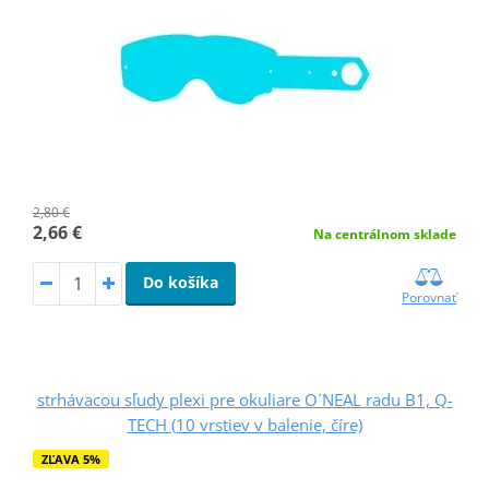
2,80 €
2,66 €
Na centrálnom sklade
Do košíka
Porovnať
strhávacou sľudy plexi pre okuliare O´NEAL radu B1, Q-
TECH (10 vrstiev v balenie, číre)
ZĽAVA 5%