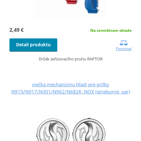
2,49 €
Na centrálnom sklade
Detail produktu
Porovnať
Držák seřizovacího pruhu RAPTOR
viečka mechanizmu hľadí pre prilby
N915/N917/N301/N962/N682K, NOX (strieborné, pár)