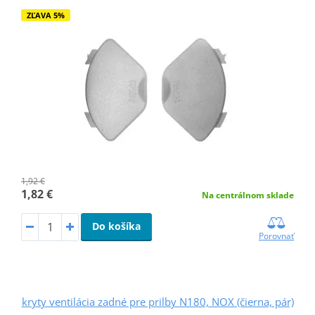
ZĽAVA 5%
1,92 €
1,82 €
Na centrálnom sklade
Do košíka
Porovnať
kryty ventilácia zadné pre prilby N180, NOX (čierna, pár)