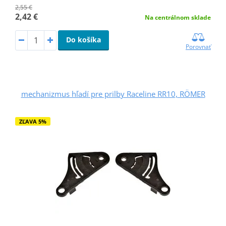
2,55 €
2,42 €
Na centrálnom sklade
Do košíka
Porovnať
mechanizmus hľadí pre prilby Raceline RR10, RÖMER
ZĽAVA 5%