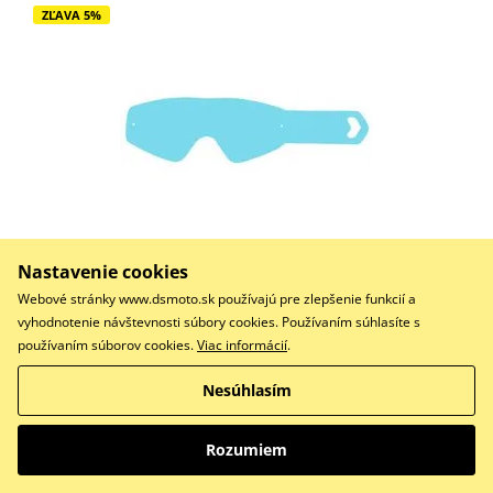
ZĽAVA 5%
Nastavenie cookies
2,80 €
2,66 €
Na centrálnom sklade
Webové stránky www.dsmoto.sk používajú pre zlepšenie funkcií a
vyhodnotenie návštevnosti súbory cookies. Používaním súhlasíte s
Do košíka
používaním súborov cookies.
Viac informácií
.
Porovnať
Nesúhlasím
Rozumiem
karabína, OXFORD (čierna, 1 ks)