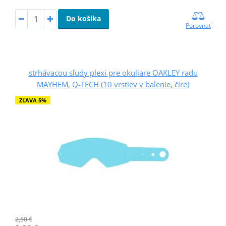
Do košíka
Porovnať
strhávacou sľudy plexi pre okuliare OAKLEY radu
MAYHEM, Q-TECH (10 vrstiev v balenie, číre)
ZĽAVA 5%
2,50 €