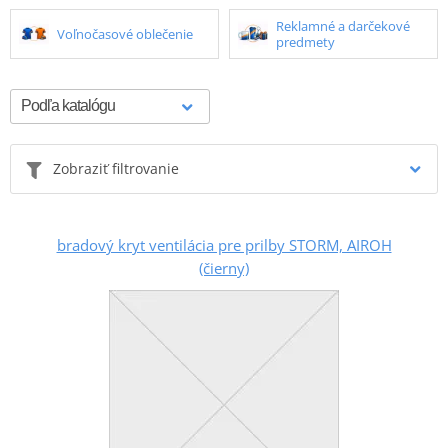
Reklamné a darčekové
Voľnočasové oblečenie
predmety
Zobraziť filtrovanie
bradový kryt ventilácia pre prilby STORM, AIROH
(čierny)