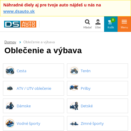
Náhradné diely aj pre tvoje auto nájdeš u nás na
www.dsauto.sk
0
Hľadať
Účet
Košík
Menu
Hľadať
Domov
Oblečenie a výbava
Oblečenie a výbava
Cesta
Terén
ATV / UTV oblečenie
Prilby
Dámske
Detské
Vodné športy
Zimné športy