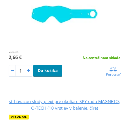
2,80 €
2,66 €
Na centrálnom sklade
Do košíka
Porovnať
strhávacou sľudy plexi pre okuliare SPY radu MAGNETO,
Q-TECH (10 vrstiev v balenie, číre)
ZĽAVA 5%