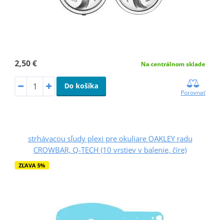
2,50 €
Na centrálnom sklade
Do košíka
Porovnať
strhávacou sľudy plexi pre okuliare OAKLEY radu
CROWBAR, Q-TECH (10 vrstiev v balenie, číre)
ZĽAVA 5%