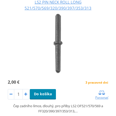
LS2 PIN NECK ROLL LONG
521/570/569/320/390/397/353/313
2,00 €
3 pracovné dni
Do košíka
Porovnať
Čep zadního límce, dlouhý, pro přilby LS2 OF521/570/569 a
FF320/390/397/353/313,…