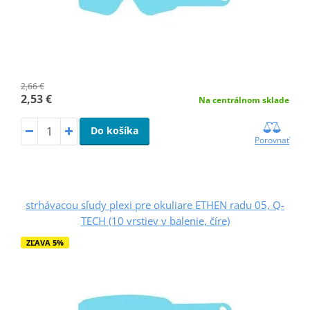
2,66 €
2,53 €
Na centrálnom sklade
Do košíka
Porovnať
strhávacou sľudy plexi pre okuliare ETHEN radu 05, Q-
TECH (10 vrstiev v balenie, číre)
ZĽAVA 5%