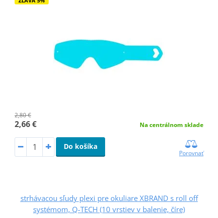
ZĽAVA 5%
2,80 €
2,66 €
Na centrálnom sklade
Do košíka
Porovnať
strhávacou sľudy plexi pre okuliare XBRAND s roll off
systémom, Q-TECH (10 vrstiev v balenie, číre)