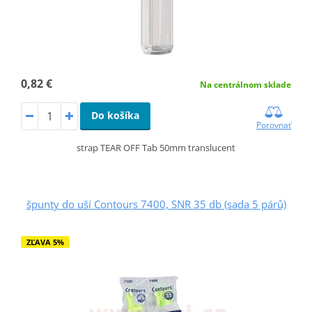
0,82 €
Na centrálnom sklade
Do košíka
Porovnať
strap TEAR OFF Tab 50mm translucent
špunty do uší Contours 7400, SNR 35 db (sada 5 párů)
ZĽAVA 5%