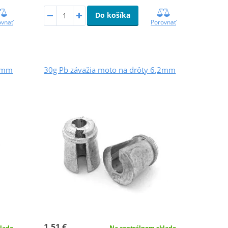
Do košíka
ovnať
Porovnať
,2mm
30g Pb závažia moto na drôty 6,2mm
1,51 €
lade
Na centrálnom sklade