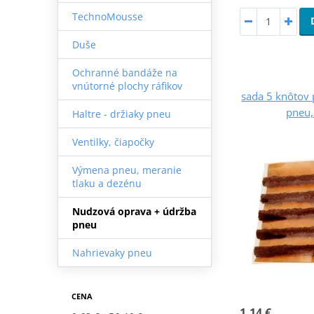
TechnoMousse
Duše
Ochranné bandáže na
vnútorné plochy ráfikov
sada 5 knôtov
pneu
Haltre - držiaky pneu
Ventilky, čiapočky
Výmena pneu, meranie
tlaku a dezénu
Nudzová oprava + údržba
pneu
Nahrievaky pneu
CENA
1,14 €