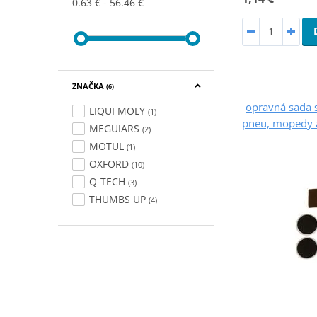
0.63 €
56.46 €
ZNAČKA
(6)
opravná sada s
LIQUI MOLY
(1)
pneu, mopedy 
MEGUIARS
(2)
MOTUL
(1)
OXFORD
(10)
Q-TECH
(3)
THUMBS UP
(4)