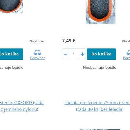
7,49 €
Na dotaz
Na d
Do košíka
Do košíka
Porovnať
Por
ahuje lepidlo
Neobsahuje lepidlo
čistenie, OXFORD (sada
záplata pre lepenie 75 mm prie
y z jemného nylonu)
(sada 30 ks, bez lepidla)