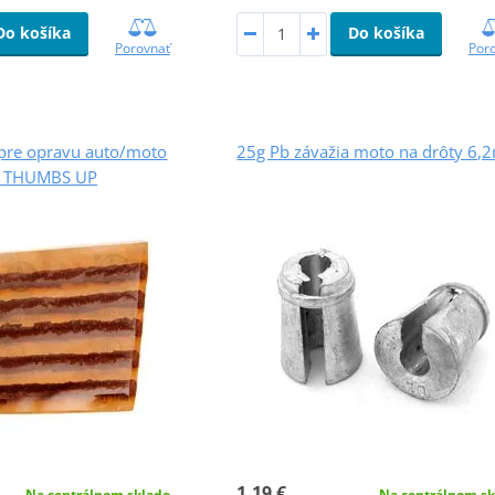
Do košíka
Do košíka
Porovnať
Por
 pre opravu auto/moto
25g Pb závažia moto na drôty 6
, THUMBS UP
1,19 €
Na centrálnom sk
Na centrálnom sklade