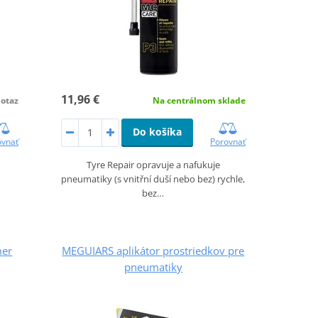
11,96 €
otaz
Na centrálnom sklade
Do košíka
ovnať
Porovnať
Tyre Repair opravuje a nafukuje
pneumatiky (s vnitřní duší nebo bez) rychle,
bez…
mer
MEGUIARS aplikátor prostriedkov pre
pneumatiky