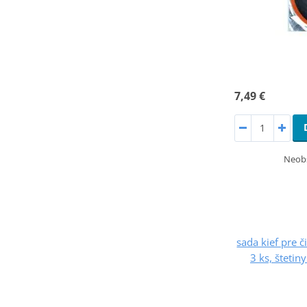
7,49 €
Neobs
sada kief pre 
3 ks, štetin