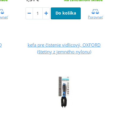
Do košíka
ovnať
Porovnať
D
kefa pre čistenie vidlicový, OXFORD
(štetiny z jemného nylonu)