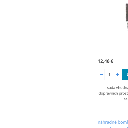
12,46 €
sada vhodná
dopravních prost
se
náhradné bomb