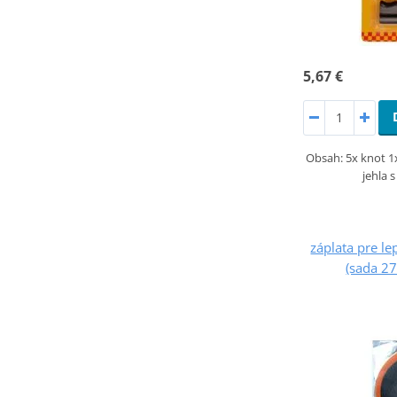
5,67 €
Obsah: 5x knot 1x
jehla 
záplata pre l
(sada 27