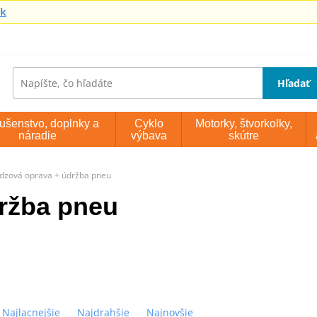
sk
Hľadať
lušenstvo, doplnky a
Cyklo
Motorky, štvorkolky,
náradie
výbava
skútre
dzová oprava + údržba pneu
ržba pneu
Najlacnejšie
Najdrahšie
Najnovšie