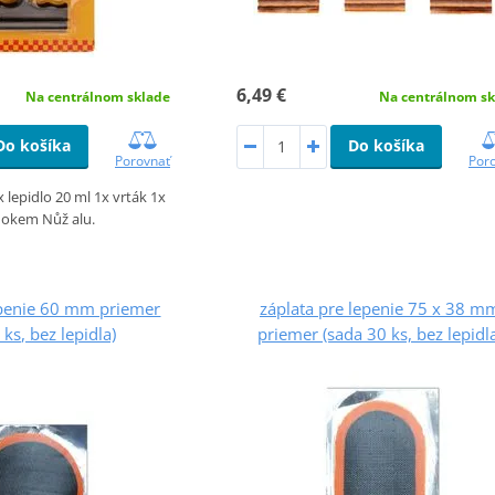
6,49 €
Na centrálnom sklade
Na centrálnom sk
Do košíka
Do košíka
Porovnať
Por
 lepidlo 20 ml 1x vrták 1x
s okem Nůž alu.
epenie 60 mm priemer
záplata pre lepenie 75 x 38 m
 ks, bez lepidla)
priemer (sada 30 ks, bez lepidl