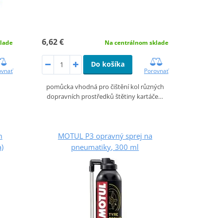
6,62 €
lade
Na centrálnom sklade
Do košíka
ovnať
Porovnať
pomůcka vhodná pro čištění kol různých
dopravních prostředků štětiny kartáče…
m
MOTUL P3 opravný sprej na
a)
pneumatiky, 300 ml