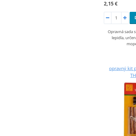
2,15 €
Opravná sada 
lepidla, urče
mope
opravný kit 
T