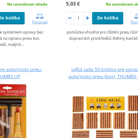
5,03 €
Na centrálnom sklade
Na centrálnom sk
Do košíka
Do košíka
Porovnať
Por
se systémem opravy bez
pomůcka vhodná pro čištění pneu růz
ná na opravu pneu kol,
dopravních prostředků štětiny kartá
dů, malých…
pre auto/moto pneu,
veľká sada 50 knôtov pre opra
HUMBS UP
auto/moto pneu (box), THUMBS