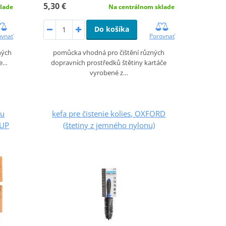
5,30 €
lade
Na centrálnom sklade
Do košíka
ovnať
Porovnať
ných
pomůcka vhodná pro čištění různých
če…
dopravních prostředků štětiny kartáče
vyrobené z…
vu
kefa pre čistenie kolies, OXFORD
 UP
(štetiny z jemného nylonu)