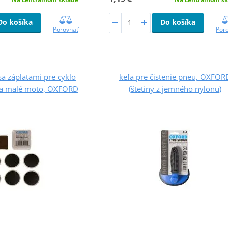
Do košíka
Do košíka
Por
Porovnať
a záplatami pre cyklo
kefa pre čistenie pneu, OXFOR
a malé moto, OXFORD
(štetiny z jemného nylonu)