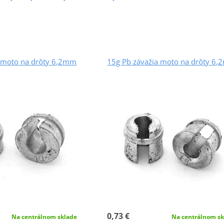
a moto na drôty 6,2mm
15g Pb závažia moto na drôty 6
0,73 €
Na centrálnom sklade
Na centrálnom sk