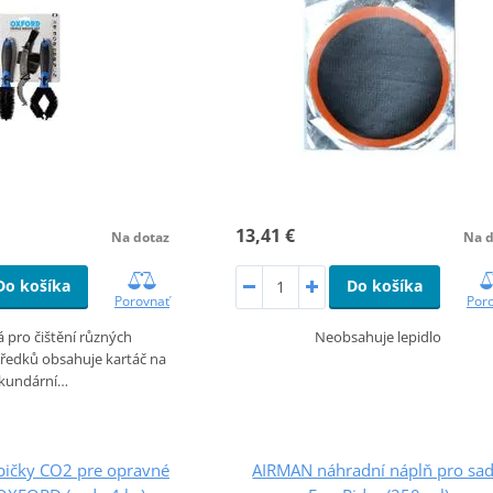
13,41 €
Na dotaz
Na d
Do košíka
Do košíka
Porovnať
Por
 pro čištění různých
Neobsahuje lepidlo
ředků obsahuje kartáč na
kundární…
ičky CO2 pre opravné
AIRMAN náhradní náplň pro sa