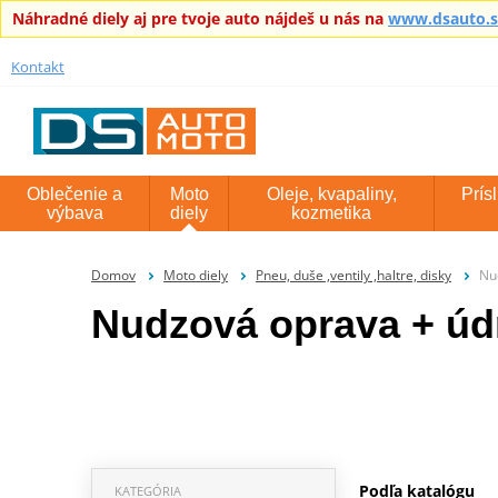
Náhradné diely aj pre tvoje auto nájdeš u nás na
www.dsauto.
Kontakt
Oblečenie a
Moto
Oleje, kvapaliny,
Prís
výbava
diely
kozmetika
Domov
Moto diely
Pneu, duše ,ventily ,haltre, disky
Nu
Nudzová oprava + úd
Podľa katalógu
KATEGÓRIA