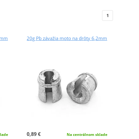
1
,2mm
20g Pb závažia moto na drôty 6,2mm
0,89 €
lade
Na centrálnom sklade