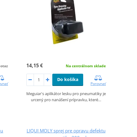
14,15 €
otaz
Na centrálnom sklade
Do košíka
ovnať
Porovnať
Meguiar's aplikátor lesku pro pneumatiky je
urcený pro nanášení prípravku, které…
du
LIQUI MOLY sprej pre opravu defektu