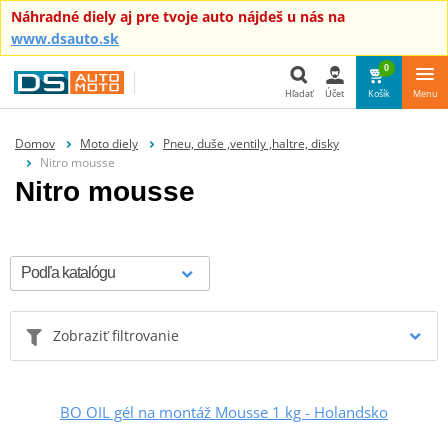
Náhradné diely aj pre tvoje auto nájdeš u nás na
www.dsauto.sk
0
Hľadať
Účet
Košík
Menu
Hľadať
Domov
Moto diely
Pneu, duše ,ventily ,haltre, disky
Nitro mousse
Nitro mousse
Zobraziť filtrovanie
BO OIL gél na montáž Mousse 1 kg - Holandsko