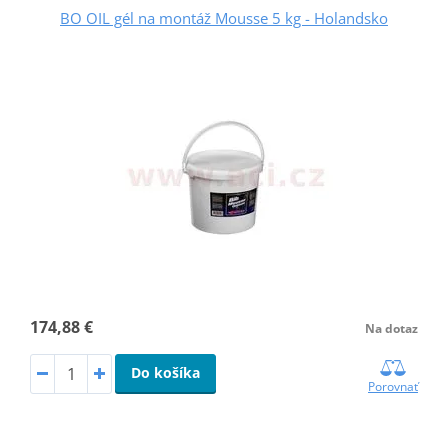
BO OIL gél na montáž Mousse 5 kg - Holandsko
174,88 €
Na dotaz
Do košíka
Porovnať