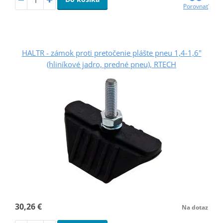
Porovnať
HALTR - zámok proti pretočenie plášte pneu 1,4-1,6"
(hliníkové jadro, predné pneu), RTECH
30,26 €
Na dotaz