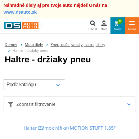
Náhradné diely aj pre tvoje auto nájdeš u nás na
www.dsauto.sk
0
Hľadať
Účet
Košík
Menu
Hľadať
Domov
Moto diely
Pneu, duše ,ventily ,haltre, disky
Haltre - držiaky pneu
Haltre - držiaky pneu
Zobraziť filtrovanie
Halter (Zámok ráfika) MOTION STUFF 1,85"