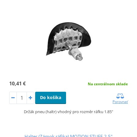
10,41 €
Na centrálnom sklade
Do košíka
Porovnať
Držák pneu (haltr) vhodný pro rozměr ráfku 1.85"
Halter (Zámok ráfika) MOTION STUFF 2,5"