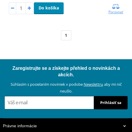
Do košíka
Porovnať
1
Zaregistrujte se a získejte přehled o novinkách a
akcích.
Súhlasím s posielaním noviniek v podobe
Newslettru
aby mi nič
neušlo.
Prihlásiť sa
Právne informácie