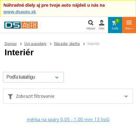
Náhradné diely aj pre tvoje auto nájdeš u nás na
www.dsauto.sk
0
Hľadať
Účet
Košík
Menu
Hľadať
Domov
Uni autodiely
Náradie, dielňa
Interiér
Interiér
Zobraziť filtrovanie
měrka na spáry 0,05 - 1,00 mm 13 listů