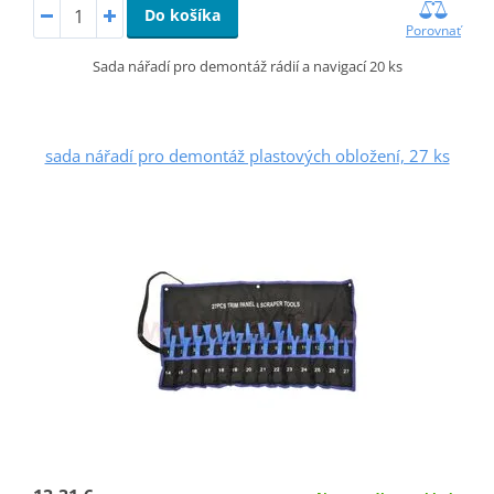
Do košíka
Porovnať
Sada nářadí pro demontáž rádií a navigací 20 ks
sada nářadí pro demontáž plastových obložení, 27 ks