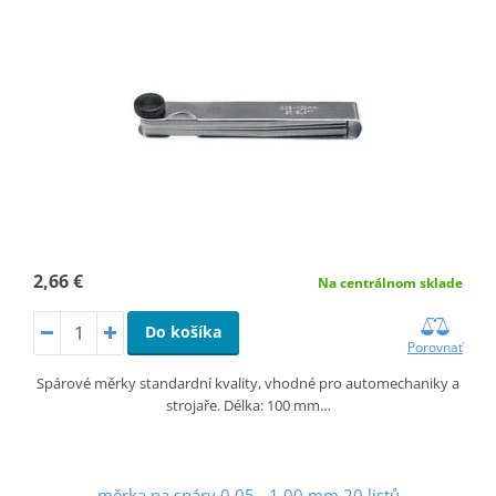
2,66 €
Na centrálnom sklade
Do košíka
Porovnať
Spárové měrky standardní kvality, vhodné pro automechaniky a
strojaře. Délka: 100 mm…
měrka na spáry 0,05 - 1,00 mm 20 listů