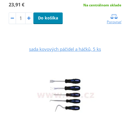
23,91 €
Na centrálnom sklade
Do košíka
Porovnať
sada kovových páčidel a háčků, 5 ks