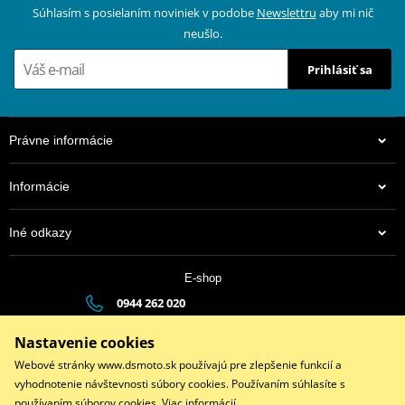
Súhlasím s posielaním noviniek v podobe
Newslettru
aby mi nič
neušlo.
Prihlásiť sa
Právne informácie
Informácie
Iné odkazy
E-shop
0944 262 020
dsauto@dsauto.sk
Nastavenie cookies
Po-Pia (8:00 - 17:00) | So (9:00 - 12:00)
Webové stránky www.dsmoto.sk používajú pre zlepšenie funkcií a
vyhodnotenie návštevnosti súbory cookies. Používaním súhlasíte s
používaním súborov cookies.
Viac informácií
.