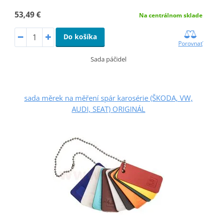
53,49 €
Na centrálnom sklade
Do košíka
Porovnať
Sada páčidel
sada měrek na měření spár karosérie (ŠKODA, VW,
AUDI, SEAT) ORIGINÁL