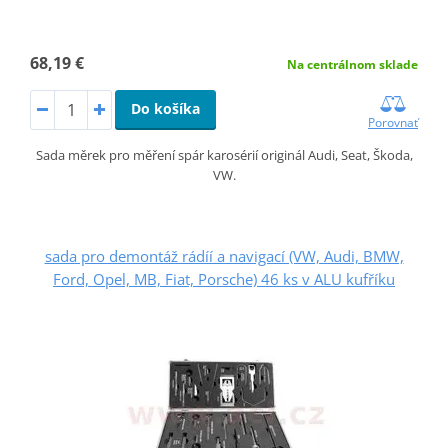
68,19 €
Na centrálnom sklade
Do košíka
Porovnať
Sada měrek pro měření spár karosérií originál Audi, Seat, Škoda,
VW.
sada pro demontáž rádíí a navigací (VW, Audi, BMW,
Ford, Opel, MB, Fiat, Porsche) 46 ks v ALU kufříku