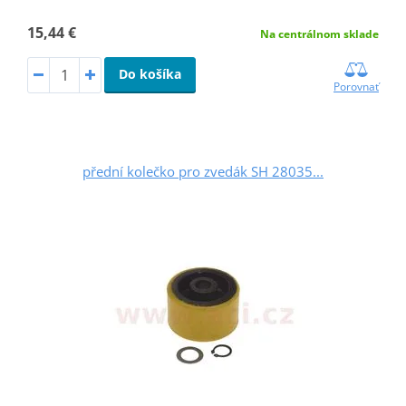
15,44 €
Na centrálnom sklade
Do košíka
Porovnať
přední kolečko pro zvedák SH 28035...