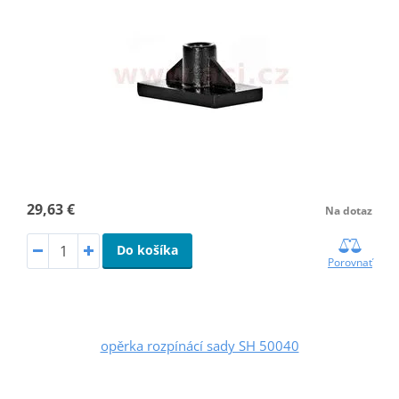
29,63 €
Na dotaz
Do košíka
Porovnať
opěrka rozpínácí sady SH 50040