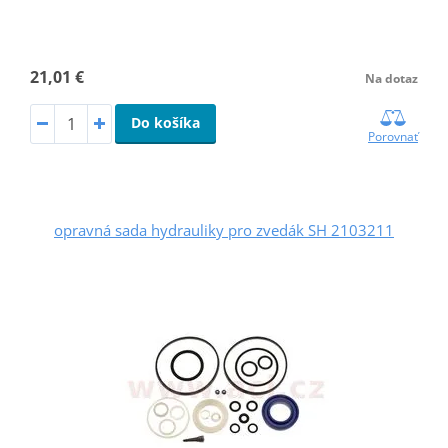
21,01 €
Na dotaz
Do košíka
Porovnať
opravná sada hydrauliky pro zvedák SH 2103211