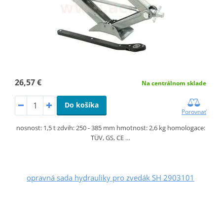
26,57 €
Na centrálnom sklade
Do košíka
Porovnať
nosnost: 1,5 t zdvih: 250 - 385 mm hmotnost: 2,6 kg homologace:
TÜV, GS, CE …
opravná sada hydrauliky pro zvedák SH 2903101