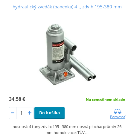
hydraulický zvedák (panenka) 4 t, zdvih 195-380 mm
34,58 €
Na centrálnom sklade
Do košíka
Porovnať
nosnost: 4 tuny zdvih: 195 - 380 mm nosná plocha: průměr 26
mm homologace: TÜV,…