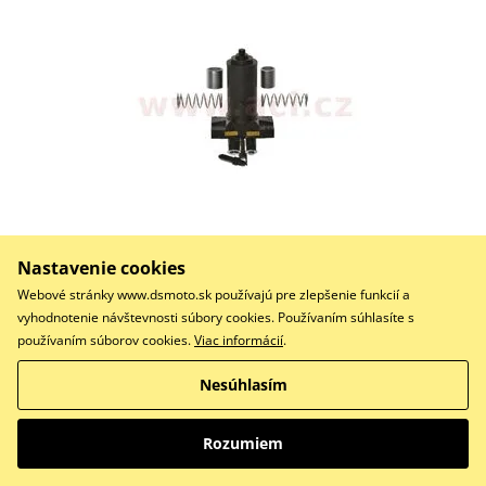
Nastavenie cookies
119,01 €
Na dotaz
Webové stránky www.dsmoto.sk používajú pre zlepšenie funkcií a
vyhodnotenie návštevnosti súbory cookies. Používaním súhlasíte s
Do košíka
Porovnať
používaním súborov cookies.
Viac informácií
.
Nesúhlasím
Hydraulický zvedák (panenka) 20 t (krátký typ) zdvih
Rozumiem
165-286 mm