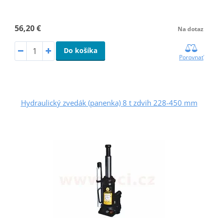
56,20 €
Na dotaz
Do košíka
Porovnať
Hydraulický zvedák (panenka) 8 t zdvih 228-450 mm