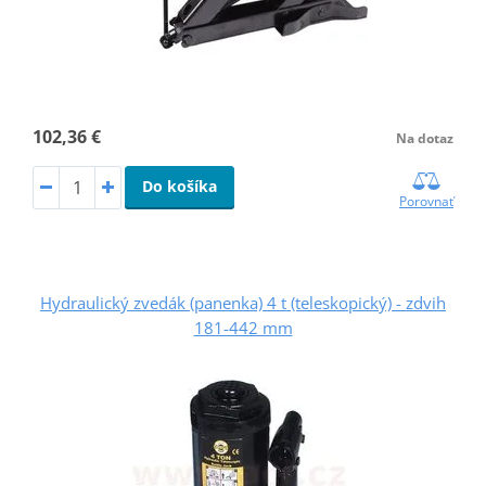
102,36 €
Na dotaz
Do košíka
Porovnať
Hydraulický zvedák (panenka) 4 t (teleskopický) - zdvih
181-442 mm