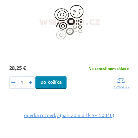
28,25 €
Na centrálnom sklade
Do košíka
Porovnať
opěrka rozpěrky (náhradní díl k SH 50040)