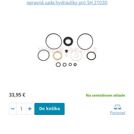
opravná sada hydrauliky pro SH 21030
33,95 €
Na centrálnom sklade
Do košíka
Porovnať