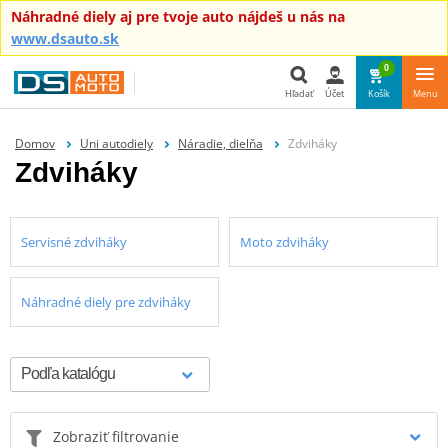
Náhradné diely aj pre tvoje auto nájdeš u nás na
www.dsauto.sk
0
Hľadať
Účet
Košík
Menu
Hľadať
Domov
Uni autodiely
Náradie, dielňa
Zdviháky
Zdviháky
Servisné zdviháky
Moto zdviháky
Náhradné diely pre zdviháky
Zobraziť filtrovanie