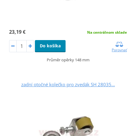
23,19 €
Na centrálnom sklade
Do košíka
Porovnať
Průměr opěrky 148 mm
zadní otočné kolečko pro zvedák SH 28035...