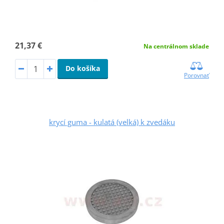
21,37 €
Na centrálnom sklade
Do košíka
Porovnať
krycí guma - kulatá (velká) k zvedáku