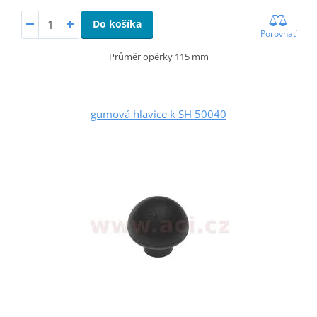
Do košíka
Porovnať
Průměr opěrky 115 mm
gumová hlavice k SH 50040