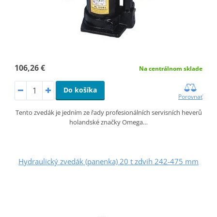
106,26 €
Na centrálnom sklade
Do košíka
Porovnať
Tento zvedák je jedním ze řady profesionálních servisních heverů
holandské značky Omega…
Hydraulický zvedák (panenka) 20 t zdvih 242-475 mm