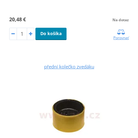
20,48 €
Na dotaz
Do košíka
Porovnať
přední kolečko zvedáku