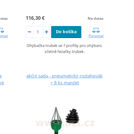
116,30 €
otaz
Na dotaz
Do košíka
ovnať
Porovnať
Ohýbačka trubek se 7 profiliy pro ohýbaní,
včetně řezačky trubek.
a
akční sada - pneumatický roztahovák
cké
+ 8 ks manžet