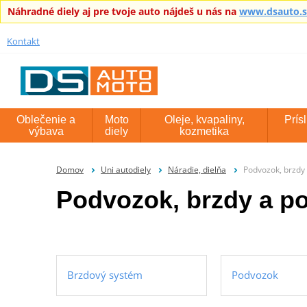
Náhradné diely aj pre tvoje auto nájdeš u nás na
www.dsauto.
Kontakt
Oblečenie a
Moto
Oleje, kvapaliny,
Prís
výbava
diely
kozmetika
Domov
Uni autodiely
Náradie, dielňa
Podvozok, brzdy 
Podvozok, brzdy a po
Brzdový systém
Podvozok