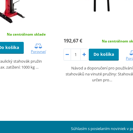
Na centrálnom sklade
192,67 €
Na centrálnom sk
Do košíka
Porovnať
Do košíka
Por
raulický stahovák pružin
. zatížení: 1000 kg …
Návod a doporučení pro používání
stahováků na vinuté pružiny: Stahová
určen pro…
Súhlasím s posielaním noviniek v