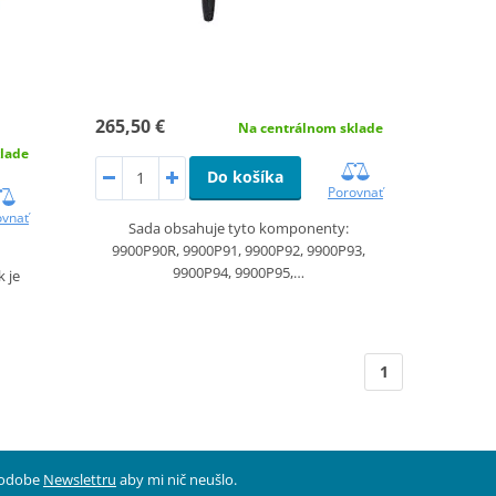
265,50 €
Na centrálnom sklade
lade
Do košíka
Porovnať
ovnať
Sada obsahuje tyto komponenty:
9900P90R, 9900P91, 9900P92, 9900P93,
9900P94, 9900P95,…
k je
1
 podobe
Newslettru
aby mi nič neušlo.