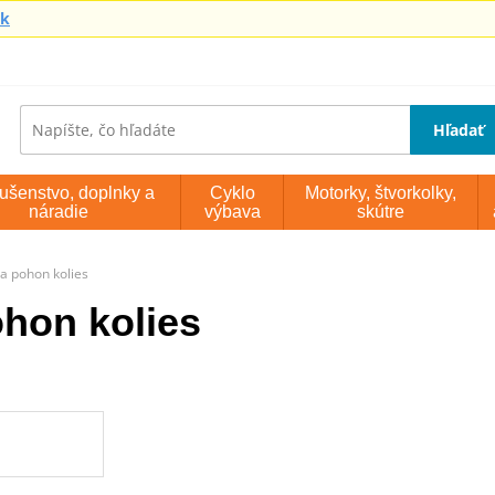
sk
Hľadať
lušenstvo, doplnky a
Cyklo
Motorky, štvorkolky,
náradie
výbava
skútre
a pohon kolies
hon kolies