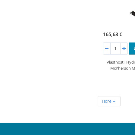
165,63 €
Vlastnosti: Hyd
McPherson Max
Hore