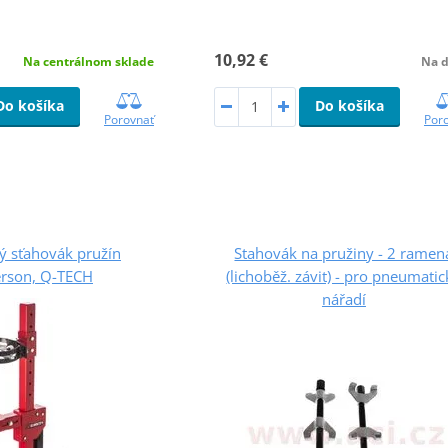
10,92 €
Na centrálnom sklade
Na d
Do košíka
Do košíka
Porovnať
Por
ý sťahovák pružín
Stahovák na pružiny - 2 ramen
rson, Q-TECH
(lichoběž. závit) - pro pneumati
nářadí