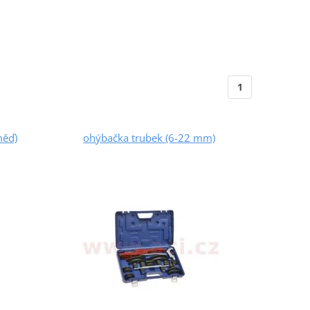
1
měď)
ohýbačka trubek (6-22 mm)