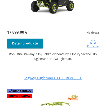
17 899,00 €
Na dotaz
Detail produktu
Porovnať
Robustne stavaný, silný, ľahko ovládateľný. Plne vybavené UTV
Fugleman UT10 XFugleman…
Segway Fugleman UT10 CREW , T1B
ZÁRUKA 5 ROKOV
DOVOZ ZDARMA