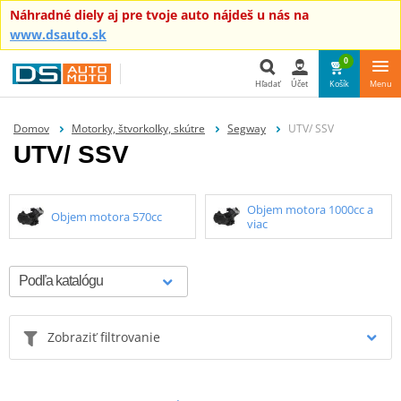
Náhradné diely aj pre tvoje auto nájdeš u nás na
www.dsauto.sk
0
Hľadať
Účet
Košík
Menu
Hľadať
Domov
Motorky, štvorkolky, skútre
Segway
UTV/ SSV
UTV/ SSV
Objem motora 1000cc a
Objem motora 570cc
viac
Zobraziť filtrovanie