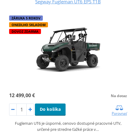
Segway Fugleman UT6 EPS T1B
ZÁRUKA 5 ROKOV
ONEDLHO SKLADOM
DOVOZ ZDARMA
12 499,00 €
Na dotaz
Do košíka
Porovnať
Fugleman UT6 je úsporné, cenovo dostupné pracovné UTV,
určené pre stredne ťažké práce v…