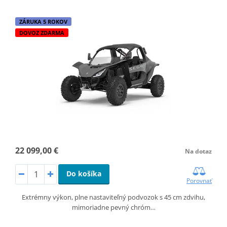
ZÁRUKA 5 ROKOV
DOVOZ ZDARMA
22 099,00 €
Na dotaz
Do košíka
Porovnať
Extrémny výkon, plne nastaviteľný podvozok s 45 cm zdvihu,
mimoriadne pevný chróm…