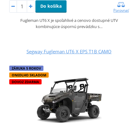
Do košíka
Porovnať
Fugleman UT6 X je spoľahlivé a cenovo dostupné UTV
kombinujúce úspornú prevádzku s…
Segway Fugleman UT6 X EPS T1B CAMO
ZÁRUKA 5 ROKOV
ONEDLHO SKLADOM
DOVOZ ZDARMA