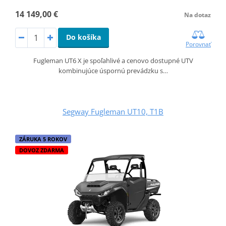
14 149,00 €
Na dotaz
Do košíka
Porovnať
Fugleman UT6 X je spoľahlivé a cenovo dostupné UTV
kombinujúce úspornú prevádzku s…
Segway Fugleman UT10, T1B
ZÁRUKA 5 ROKOV
DOVOZ ZDARMA