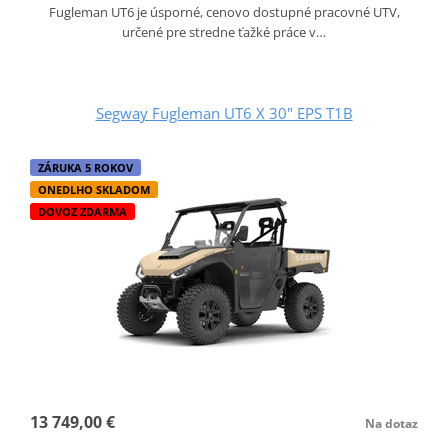
Fugleman UT6 je úsporné, cenovo dostupné pracovné UTV,
určené pre stredne ťažké práce v…
Segway Fugleman UT6 X 30" EPS T1B
ZÁRUKA 5 ROKOV
ONEDLHO SKLADOM
DOVOZ ZDARMA
13 749,00 €
Na dotaz