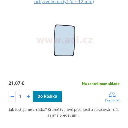
uchycením na tyč (d = 12 mm)
21,07 €
Na centrálnom sklade
Do košíka
Porovnať
Jak testujeme zrcátka? Kromě tvarové přesnosti a zpracování nás
zajímá především…