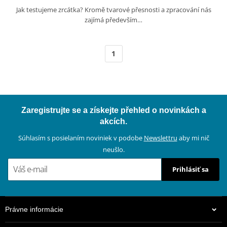
Jak testujeme zrcátka? Kromě tvarové přesnosti a zpracování nás
zajímá především…
1
Zaregistrujte se a získejte přehled o novinkách a
akcích.
Súhlasím s posielaním noviniek v podobe
Newslettru
aby mi nič
neušlo.
Prihlásiť sa
Právne informácie