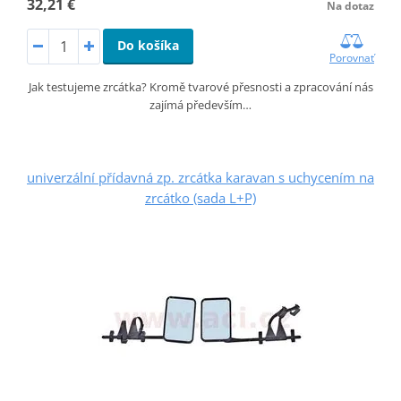
32,21 €
Na dotaz
Do košíka
Porovnať
Jak testujeme zrcátka? Kromě tvarové přesnosti a zpracování nás
zajímá především…
univerzální přídavná zp. zrcátka karavan s uchycením na
zrcátko (sada L+P)