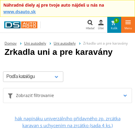
Náhradné diely aj pre tvoje auto nájdeš u nás na
www.dsauto.sk
0
Hľadať
Účet
Košík
Menu
Hľadať
Domov
Uni autodiely
Uni autodiely
Zrkadla uni a pre karavány
Zrkadla uni a pre karavány
Zobraziť filtrovanie
hák napínáku univerzálního přídavného zp. zrcátka
karavan s uchycením na zrcátko (sada 4 ks.)