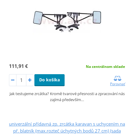
111,91 €
Na centrálnom sklade
Do košíka
Porovnať
Jak testujeme zrcátka? Kromě tvarové přesnosti a zpracování nás
zajímá především…
univerzální přídavná zp. zrcátka karavan s uchycením na
př. blatník (max.rozteč úchytných bodů 27 cm) (sada