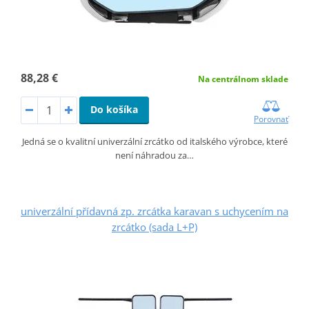
88,28 €
Na centrálnom sklade
Do košíka
Porovnať
Jedná se o kvalitní univerzální zrcátko od italského výrobce, které
není náhradou za…
univerzální přídavná zp. zrcátka karavan s uchycením na
zrcátko (sada L+P)