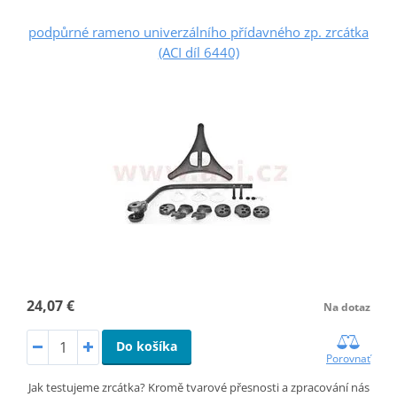
podpůrné rameno univerzálního přídavného zp. zrcátka
(ACI díl 6440)
24,07 €
Na dotaz
Do košíka
Porovnať
Jak testujeme zrcátka? Kromě tvarové přesnosti a zpracování nás