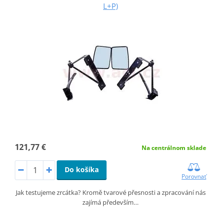
L+P)
121,77 €
Na centrálnom sklade
Do košíka
Porovnať
Jak testujeme zrcátka? Kromě tvarové přesnosti a zpracování nás
zajímá především…