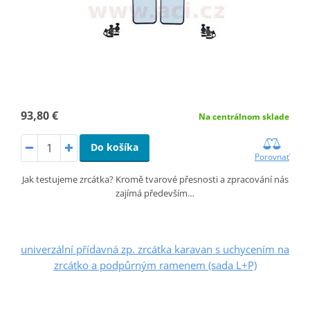
93,80 €
Na centrálnom sklade
Do košíka
Porovnať
Jak testujeme zrcátka? Kromě tvarové přesnosti a zpracování nás
zajímá především…
univerzální přídavná zp. zrcátka karavan s uchycením na
zrcátko a podpůrným ramenem (sada L+P)