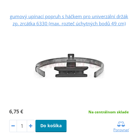
gumový upínací popruh s háčkem pro univerzální držák
zp. zrcátka 6330 (max. rozteč úchytných bodů 49 cm)
6,75 €
Na centrálnom sklade
Do košíka
Porovnať