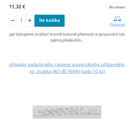
11,32 €
Na dotaz
Do košíka
Porovnať
Jak testujeme zrcátka? Kromě tvarové přesnosti a zpracování nás
zajímá především…
přísavky podpůrného ramene univerzálního přídavného
zp. zrcátka (ACI díl 9668) (sada 10 ks)