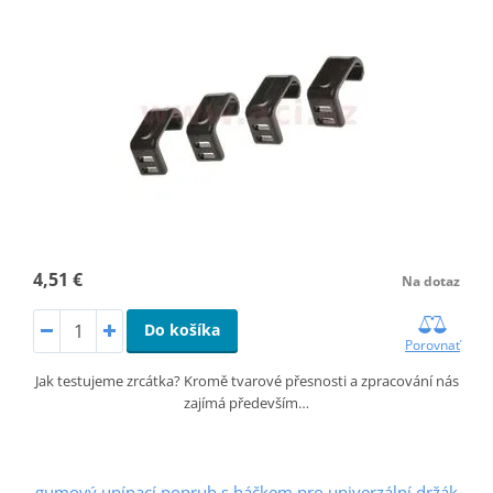
4,51 €
Na dotaz
Do košíka
Porovnať
Jak testujeme zrcátka? Kromě tvarové přesnosti a zpracování nás
zajímá především…
gumový upínací popruh s háčkem pro univerzální držák