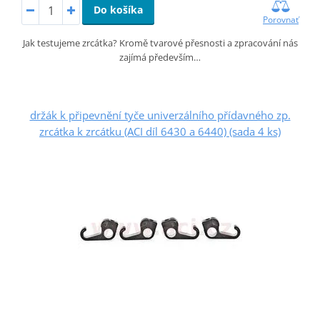
Do košíka
Porovnať
Jak testujeme zrcátka? Kromě tvarové přesnosti a zpracování nás
zajímá především…
držák k připevnění tyče univerzálního přídavného zp.
zrcátka k zrcátku (ACI díl 6430 a 6440) (sada 4 ks)