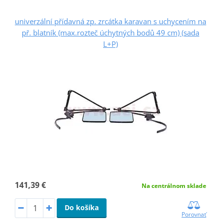
univerzální přídavná zp. zrcátka karavan s uchycením na
př. blatník (max.rozteč úchytných bodů 49 cm) (sada
L+P)
141,39 €
Na centrálnom sklade
Do košíka
Porovnať