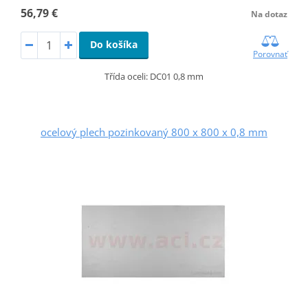
56,79 €
Na dotaz
Do košíka
Porovnať
Třída oceli: DC01 0,8 mm
ocelový plech pozinkovaný 800 x 800 x 0,8 mm