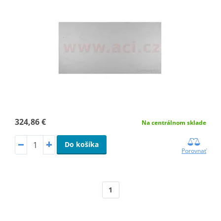
324,86 €
Na centrálnom sklade
Do košíka
Porovnať
1