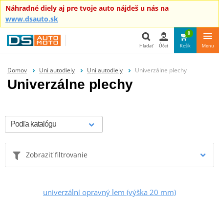
Náhradné diely aj pre tvoje auto nájdeš u nás na
www.dsauto.sk
0
Hľadať
Účet
Košík
Menu
Hľadať
Domov
Uni autodiely
Uni autodiely
Univerzálne plechy
Univerzálne plechy
Zobraziť filtrovanie
univerzální opravný lem (výška 20 mm)