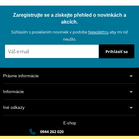
Zaregistrujte se a získejte přehled o novinkách a
akcích.
Súhlasím s posielaním noviniek v podobe
Newslettru
aby mi nič
neušlo.
Prihlásiť sa
Právne informácie
Informácie
Iné odkazy
E-shop
0944 262 020
dsauto@dsauto.sk