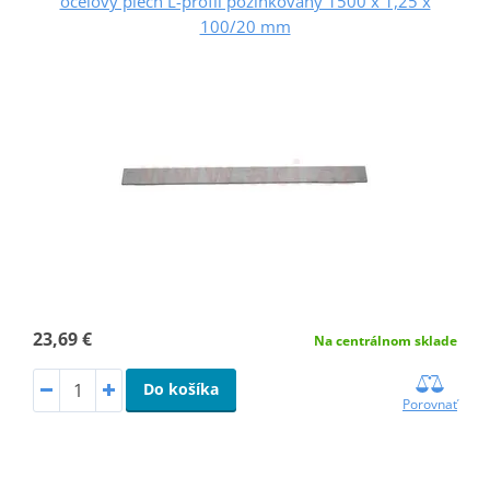
ocelový plech L-profil pozinkovaný 1500 x 1,25 x
100/20 mm
23,69 €
Na centrálnom sklade
Do košíka
Porovnať