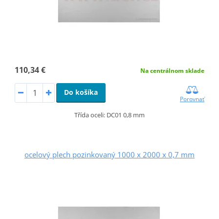
110,34 €
Na centrálnom sklade
Do košíka
Porovnať
Třída oceli: DC01 0,8 mm
ocelový plech pozinkovaný 1000 x 2000 x 0,7 mm