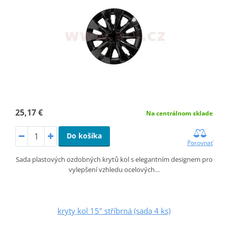
25,17 €
Na centrálnom sklade
Do košíka
Porovnať
Sada plastových ozdobných krytů kol s elegantním designem pro
vylepšení vzhledu ocelových…
kryty kol 15" stříbrná (sada 4 ks)