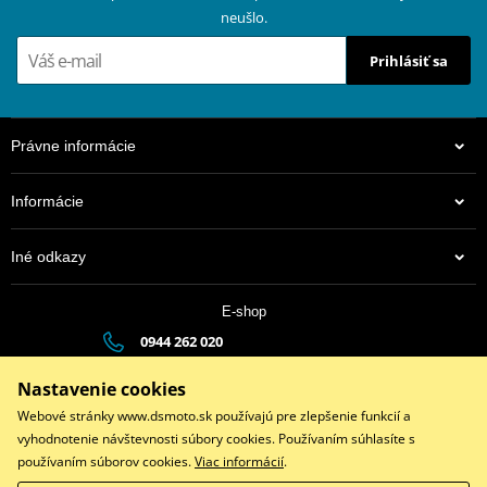
neušlo.
Prihlásiť sa
Právne informácie
Informácie
Iné odkazy
E-shop
0944 262 020
dsauto@dsauto.sk
Nastavenie cookies
Po-Pia (8:00 - 17:00) | So (9:00 - 12:00)
Webové stránky www.dsmoto.sk používajú pre zlepšenie funkcií a
vyhodnotenie návštevnosti súbory cookies. Používaním súhlasíte s
používaním súborov cookies.
Viac informácií
.
Facebook
Instagram
Youtube