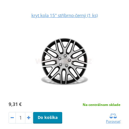
kryt kola 15" stříbrno-černý (1 ks)
9,31 €
Na centrálnom sklade
Do košíka
Porovnať