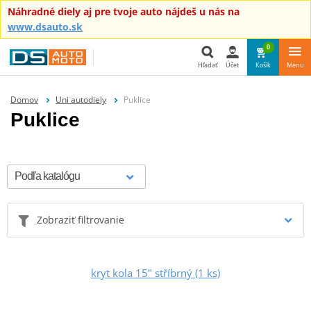
Náhradné diely aj pre tvoje auto nájdeš u nás na
www.dsauto.sk
0
Hľadať
Účet
Košík
Menu
Hľadať
Domov
Uni autodiely
Puklice
Puklice
Zobraziť filtrovanie
kryt kola 15" stříbrný (1 ks)