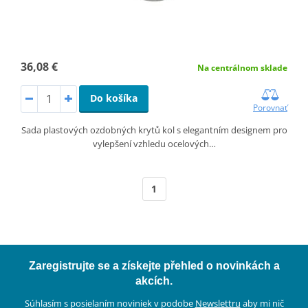
36,08 €
Na centrálnom sklade
Do košíka
Porovnať
Sada plastových ozdobných krytů kol s elegantním designem pro
vylepšení vzhledu ocelových…
1
Zaregistrujte se a získejte přehled o novinkách a
akcích.
Súhlasím s posielaním noviniek v podobe
Newslettru
aby mi nič