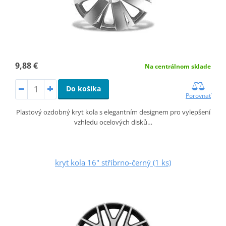
9,88 €
Na centrálnom sklade
Do košíka
Porovnať
Plastový ozdobný kryt kola s elegantním designem pro vylepšení
vzhledu ocelových disků…
kryt kola 16" stříbrno-černý (1 ks)