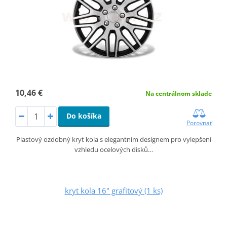
10,46 €
Na centrálnom sklade
Do košíka
Porovnať
Plastový ozdobný kryt kola s elegantním designem pro vylepšení
vzhledu ocelových disků…
kryt kola 16" grafitový (1 ks)