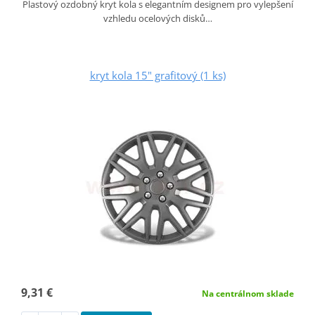
Plastový ozdobný kryt kola s elegantním designem pro vylepšení
vzhledu ocelových disků…
kryt kola 15" grafitový (1 ks)
9,31 €
Na centrálnom sklade