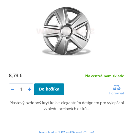
8,73 €
Na centrálnom sklade
Do košíka
Porovnať
Plastový ozdobný kryt kola s elegantním designem pro vylepšení
vzhledu ocelových disků…
kryt kola 15" stříbrný (1 ks)