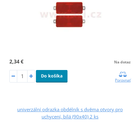
2,34 €
Na dotaz
Do košíka
Porovnať
univerzální odrazka obdélník s dvěma otvory pro
uchycení, bílá (90x40) 2 ks