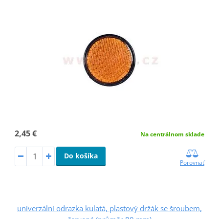
2,45 €
Na centrálnom sklade
Do košíka
Porovnať
univerzální odrazka kulatá, plastový držák se šroubem,