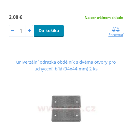
2,08 €
Na centrálnom sklade
Do košíka
Porovnať
univerzální odrazka obdélník s dvěma otvory pro
uchycení, bílá (94x44 mm) 2 ks