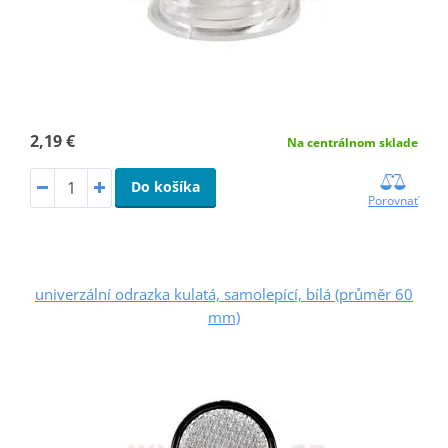
2,19 €
Na centrálnom sklade
Do košíka
Porovnať
univerzální odrazka kulatá, samolepící, bílá (průměr 60
mm)