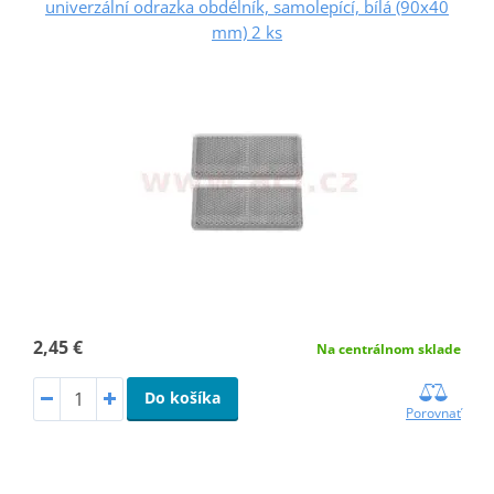
univerzální odrazka obdélník, samolepící, bílá (90x40
mm) 2 ks
2,45 €
Na centrálnom sklade
Do košíka
Porovnať