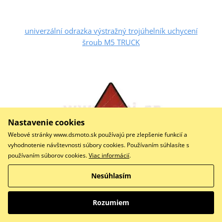
univerzální odrazka výstražný trojúhelník uchycení
šroub M5 TRUCK
Nastavenie cookies
Webové stránky www.dsmoto.sk používajú pre zlepšenie funkcií a
vyhodnotenie návštevnosti súbory cookies. Používaním súhlasíte s
používaním súborov cookies.
Viac informácií
.
Nesúhlasím
2,50 €
Na centrálnom sklade
Rozumiem
Do košíka
Porovnať