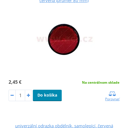
červená (průměr 80 mm)
2,45 €
Na centrálnom sklade
Do košíka
Porovnať
univerzální odrazka obdélník, samolepící, červená