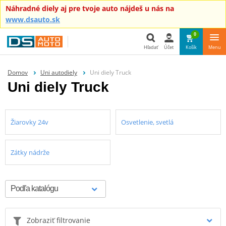
Náhradné diely aj pre tvoje auto nájdeš u nás na
www.dsauto.sk
0
Hľadať
Účet
Košík
Menu
Hľadať
Domov
Uni autodiely
Uni diely Truck
Uni diely Truck
Žiarovky 24v
Osvetlenie, svetlá
Zátky nádrže
Zobraziť filtrovanie