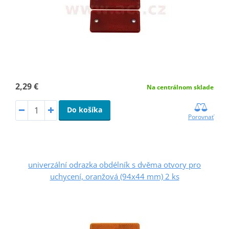
2,29 €
Na centrálnom sklade
Do košíka
Porovnať
univerzální odrazka obdélník s dvěma otvory pro
uchycení, oranžová (94x44 mm) 2 ks