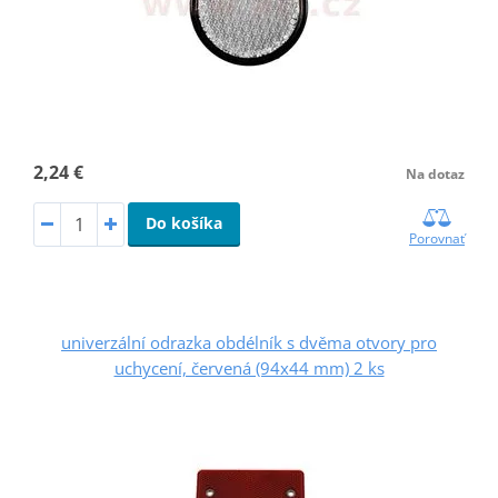
2,24 €
Na dotaz
Do košíka
Porovnať
univerzální odrazka obdélník s dvěma otvory pro
uchycení, červená (94x44 mm) 2 ks