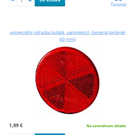
Porovnať
univerzální odrazka kulatá, samolepící, červená (průměr
60 mm)
1,89 €
Na centrálnom sklade