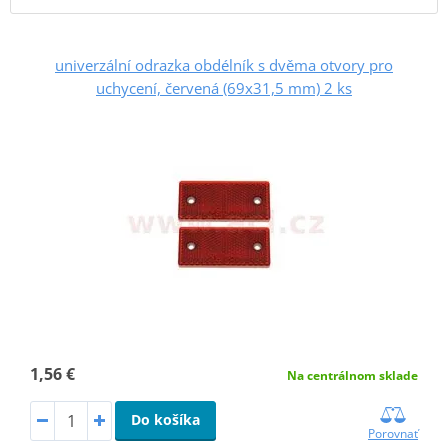
univerzální odrazka obdélník s dvěma otvory pro
uchycení, červená (69x31,5 mm) 2 ks
1,56 €
Na centrálnom sklade
Do košíka
Porovnať