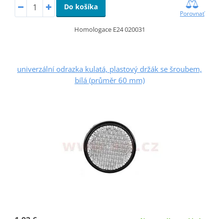
Do košíka
Porovnať
Homologace E24 020031
univerzální odrazka kulatá, plastový držák se šroubem,
bílá (průměr 60 mm)