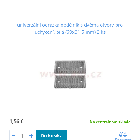
univerzální odrazka obdélník s dvěma otvory pro
uchycení, bílá (69x31,5 mm) 2 ks
1,56 €
Na centrálnom sklade
Do košíka
Porovnať