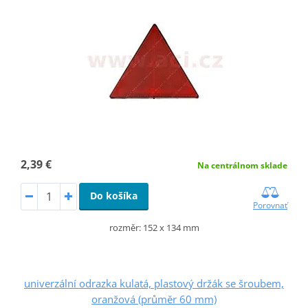
2,39 €
Na centrálnom sklade
Do košíka
Porovnať
rozměr: 152 x 134 mm
univerzální odrazka kulatá, plastový držák se šroubem,
oranžová (průměr 60 mm)