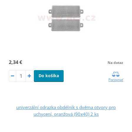
2,34 €
Na dotaz
Do košíka
Porovnať
univerzální odrazka obdélník s dvěma otvory pro
uchycení, oranžová (90x40) 2 ks