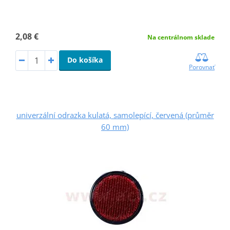
2,08 €
Na centrálnom sklade
Do košíka
Porovnať
univerzální odrazka kulatá, samolepící, červená (průměr
60 mm)