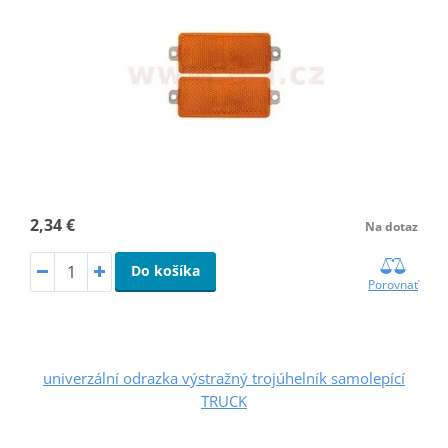
2,34 €
Na dotaz
Do košíka
Porovnať
univerzální odrazka výstražný trojúhelník samolepící
TRUCK