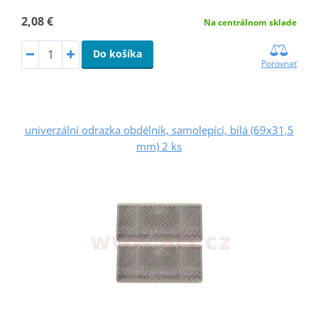
2,08 €
Na centrálnom sklade
Do košíka
Porovnať
univerzální odrazka obdélník, samolepící, bílá (69x31,5
mm) 2 ks