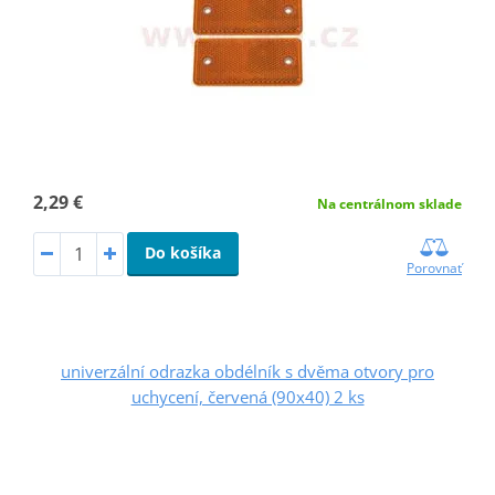
2,29 €
Na centrálnom sklade
Do košíka
Porovnať
univerzální odrazka obdélník s dvěma otvory pro
uchycení, červená (90x40) 2 ks