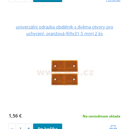
univerzální odrazka obdélník s dvěma otvory pro
uchycení, oranžová (69x31,5 mm) 2 ks
1,56 €
Na centrálnom sklade
Do košíka