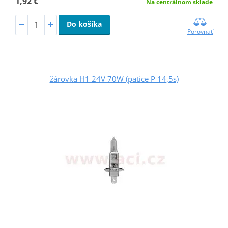
1,92 €
Na centrálnom sklade
Do košíka
Porovnať
žárovka H1 24V 70W (patice P 14,5s)