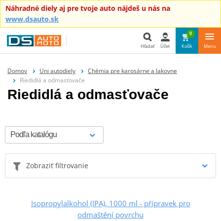
Náhradné diely aj pre tvoje auto nájdeš u nás na
www.dsauto.sk
0
Hľadať
Účet
Košík
Menu
Hľadať
Domov
Uni autodiely
Chémia pre karosárne a lakovne
Riedidlá a odmasťovače
Riedidlá a odmasťovače
Zobraziť filtrovanie
Isopropylalkohol (IPA), 1000 ml - přípravek pro
odmaštění povrchu