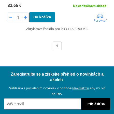
32,66 €
Na centrálnom sklade
Do košíka
Porovnať
Akrylátové ředidlo pro lak CLEAR 250 MS.
1
Zaregistrujte se a získejte přehled o novinkách a
akcích.
Súhlasím s posielaním noviniek v podobe
Newslettru
aby mi nič
neušlo.
Prihlásiť sa