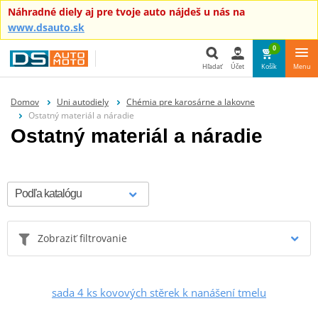
Náhradné diely aj pre tvoje auto nájdeš u nás na
www.dsauto.sk
0
Hľadať
Účet
Košík
Menu
Hľadať
Domov
Uni autodiely
Chémia pre karosárne a lakovne
Ostatný materiál a náradie
Ostatný materiál a náradie
Zobraziť filtrovanie
sada 4 ks kovových stěrek k nanášení tmelu