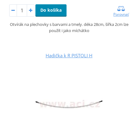
Do košíka
Porovnať
Otvírák na plechovky s barvami a tmely. déka 28cm, šířka 2cm lze
použít i jako míchátko
Hadička k R PISTOLI H