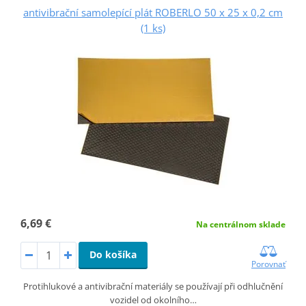
antivibrační samolepící plát ROBERLO 50 x 25 x 0,2 cm
(1 ks)
6,69 €
Na centrálnom sklade
Do košíka
Porovnať
Protihlukové a antivibrační materiály se používají při odhlučnění
vozidel od okolního…