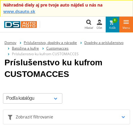
Náhradné diely aj pre tvoje auto nájdeš u nás na
www.dsauto.sk
0
Hľadať
Účet
Košík
Menu
Hľadať
Domov
Príslušenstvo, doplnky a náradie
Doplnky a príslušenstvo
Batožina a kufre
Customacces
Príslušenstvo ku kufrom CUSTOMACCES
Príslušenstvo ku kufrom
CUSTOMACCES
Zobraziť filtrovanie