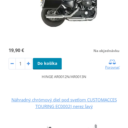
19,90 €
Na objednávku
Do košíka
Porovnať
HINGE AR0012N/AR0013N
Náhradný chrómový diel pod svetlom CUSTOMACCES
TOURING EC0002J nerez ľavý