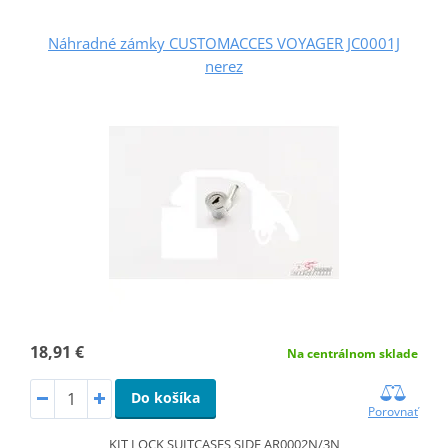
Náhradné zámky CUSTOMACCES VOYAGER JC0001J
nerez
18,91 €
Na centrálnom sklade
Do košíka
Porovnať
KIT LOCK SUITCASES SIDE AR0002N/3N