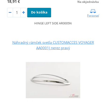
18,91 €
Na objednávku
Do košíka
Porovnať
HINGE LEFT SIDE AR0005N
Náhradný rámček svetla CUSTOMACCES VOYAGER
AA0001J nerez pravý