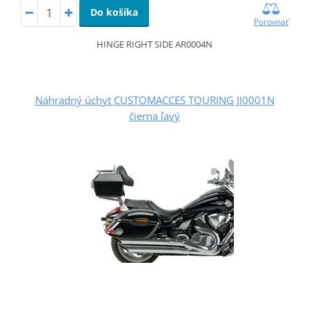
Do košíka
Porovnať
HINGE RIGHT SIDE AR0004N
Náhradný úchyt CUSTOMACCES TOURING JI0001N
čierna ľavý