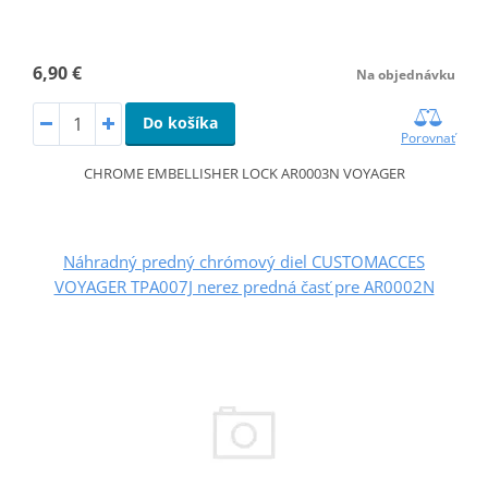
6,90 €
Na objednávku
Do košíka
Porovnať
CHROME EMBELLISHER LOCK AR0003N VOYAGER
Náhradný predný chrómový diel CUSTOMACCES
VOYAGER TPA007J nerez predná časť pre AR0002N