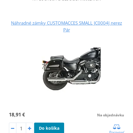
Náhradné zámky CUSTOMACCES SMALL JC0004J nerez
Pár
18,91 €
Na objednávku
Do košíka
Porovnať