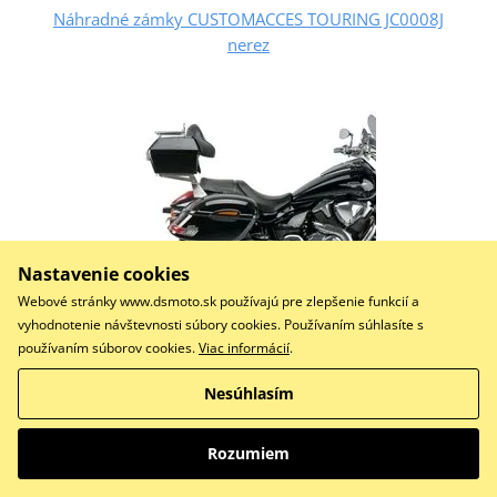
Náhradné zámky CUSTOMACCES TOURING JC0008J
nerez
Nastavenie cookies
Webové stránky www.dsmoto.sk používajú pre zlepšenie funkcií a
vyhodnotenie návštevnosti súbory cookies. Používaním súhlasíte s
používaním súborov cookies.
Viac informácií
.
23,90 €
Na centrálnom sklade
Nesúhlasím
Do košíka
Porovnať
Rozumiem
KIT LOCK WITH KEY SUITCASES AR0004N/AR0005N