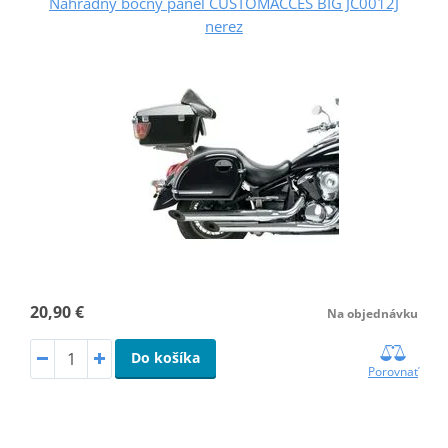
Náhradný bočný panel CUSTOMACCES BIG JC0012J
nerez
20,90 €
Na objednávku
Do košíka
Porovnať