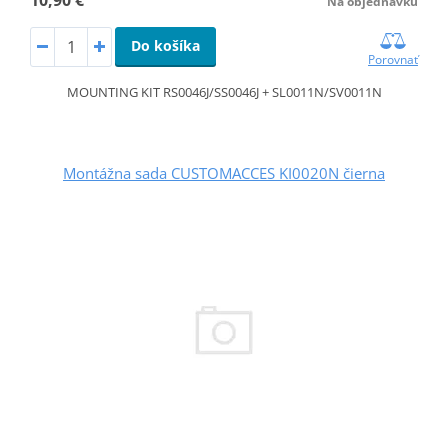
Na objednávku
Do košíka
Porovnať
MOUNTING KIT RS0046J/SS0046J + SL0011N/SV0011N
Montážna sada CUSTOMACCES KI0020N čierna