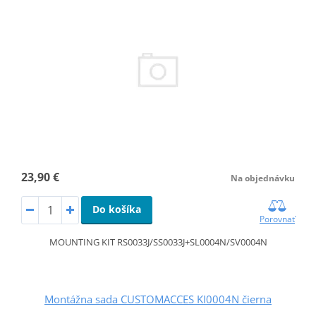
23,90 €
Na objednávku
Do košíka
Porovnať
MOUNTING KIT RS0033J/SS0033J+SL0004N/SV0004N
Montážna sada CUSTOMACCES KI0004N čierna