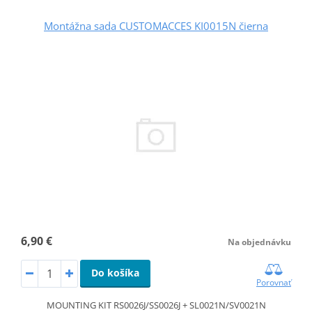
Montážna sada CUSTOMACCES KI0015N čierna
6,90 €
Na objednávku
Do košíka
Porovnať
MOUNTING KIT RS0026J/SS0026J + SL0021N/SV0021N