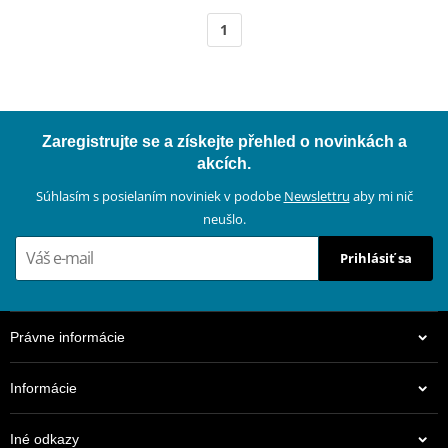
1
Zaregistrujte se a získejte přehled o novinkách a
akcích.
Súhlasím s posielaním noviniek v podobe
Newslettru
aby mi nič
neušlo.
Prihlásiť sa
Právne informácie
Informácie
Iné odkazy