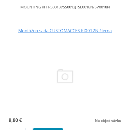
MOUNTING KIT RS0013J/SS0013J+SL0018N/SV0018N
Montážna sada CUSTOMACCES KI0012N čierna
9,90 €
Na objednávku