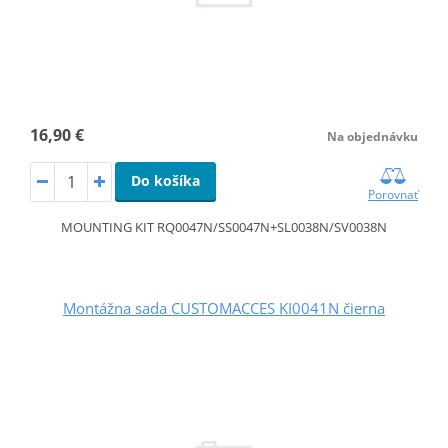
16,90 €
Na objednávku
Do košíka
Porovnať
MOUNTING KIT RQ0047N/SS0047N+SL0038N/SV0038N
Montážna sada CUSTOMACCES KI0041N čierna