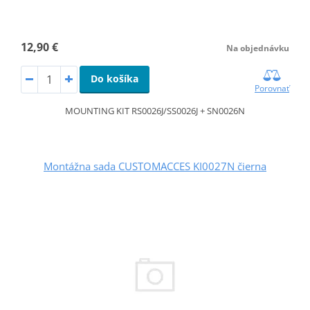
12,90 €
Na objednávku
Do košíka
Porovnať
MOUNTING KIT RS0026J/SS0026J + SN0026N
Montážna sada CUSTOMACCES KI0027N čierna