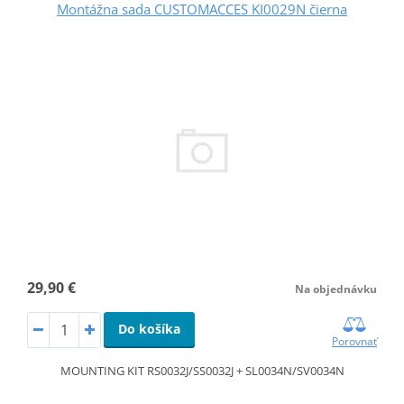
Montážna sada CUSTOMACCES KI0029N čierna
29,90 €
Na objednávku
Do košíka
Porovnať
MOUNTING KIT RS0032J/SS0032J + SL0034N/SV0034N