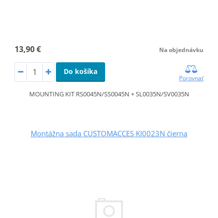
13,90 €
Na objednávku
Do košíka
Porovnať
MOUNTING KIT RS0045N/SS0045N + SL0035N/SV0035N
Montážna sada CUSTOMACCES KI0023N čierna