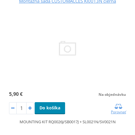
Montážna sada CUSTOMACCES KI0013N čierna
5,90 €
Na objednávku
Do košíka
Porovnať
MOUNTING KIT RQ0026J/SB0017J + SL0021N/SV0021N