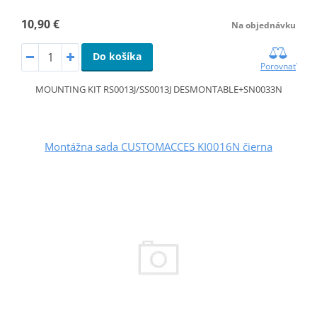
10,90 €
Na objednávku
Do košíka
Porovnať
MOUNTING KIT RS0013J/SS0013J DESMONTABLE+SN0033N
Montážna sada CUSTOMACCES KI0016N čierna