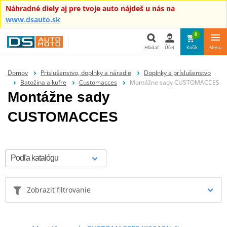
Náhradné diely aj pre tvoje auto nájdeš u nás na
www.dsauto.sk
0
Hľadať
Účet
Košík
Menu
Hľadať
Domov
Príslušenstvo, doplnky a náradie
Doplnky a príslušenstvo
Batožina a kufre
Customacces
Montážne sady CUSTOMACCES
Montážne sady
CUSTOMACCES
Zobraziť filtrovanie