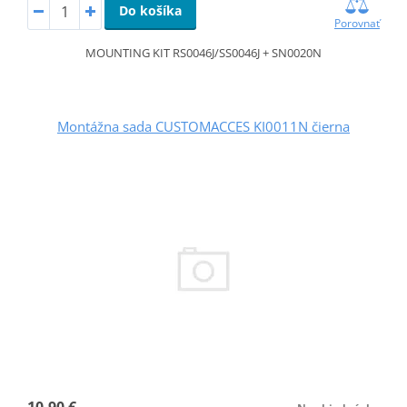
Do košíka
Porovnať
MOUNTING KIT RS0046J/SS0046J + SN0020N
Montážna sada CUSTOMACCES KI0011N čierna
10,90 €