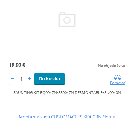
19,90 €
Na objednávku
Do košíka
Porovnať
SAUNTING KIT RQ0047N/SS0047N DESMONTABLE+SN0040N
Montážna sada CUSTOMACCES KI0003N čierna