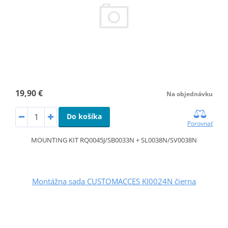
19,90 €
Na objednávku
Do košíka
Porovnať
MOUNTING KIT RQ0045J/SB0033N + SL0038N/SV0038N
Montážna sada CUSTOMACCES KI0024N čierna