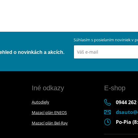
Súhlasím s posielaním noviniek v
přehled o novinkách a akcích.
Iné odkazy
E-shop
0944 262
Autodiely
dsauto@
Mazací plán ENEOS
Po-Pia (8:
Mazací plán Bel-Ray