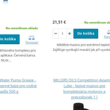
21,51 €
Na centrálnom sk
Na centrálnom sklade
Do košíka
Por
Do košíka
Porovnať
Měděné mazivo pro extrémní teplot
Zajišťuje vynikající mazání jak při vys
 lithiového komplexu pro
aplikace. Červená barva.
NLGI…
 Water Pump Grease -
MILLERS OILS Competition Assem
ápenné báze pre vodné
Lube - lepivé mazivo pre
padlá 500 g
kompletizácia motorov a
prevodoviek 1 l