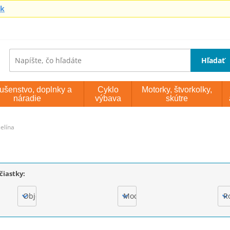
sk
Hľadať
lušenstvo, doplnky a
Cyklo
Motorky, štvorkolky,
náradie
výbava
skútre
elína
čiastky:
Objem motora
Model
R