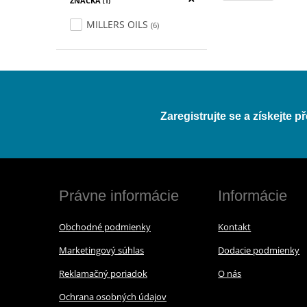
ZNAČKA
(1)
MILLERS OILS
(6)
Zaregistrujte se a získejte 
Právne informácie
Informácie
Obchodné podmienky
Kontakt
Marketingový súhlas
Dodacie podmienky
Reklamačný poriadok
O nás
Ochrana osobných údajov