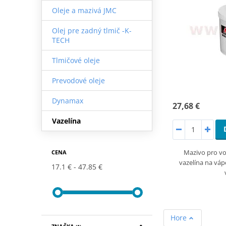
Oleje a mazivá JMC
Olej pre zadný tlmič -K-
TECH
Tlmičové oleje
Prevodové oleje
Dynamax
27,68 €
Vazelína
Mazivo pro vod
CENA
vazelína na váp
17.1 €
47.85 €
Hore