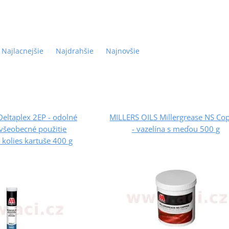
Najlacnejšie
Najdrahšie
Najnovšie
eltaplex 2EP - odolné
MILLERS OILS Millergrease NS Co
všeobecné použitie
- vazelína s meďou 500 g
k kolies kartuše 400 g