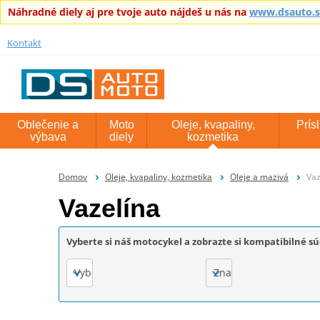
Náhradné diely aj pre tvoje auto nájdeš u nás na
www.dsauto.
Kontakt
Oblečenie a
Moto
Oleje, kvapaliny,
Prís
výbava
diely
kozmetika
Domov
Oleje, kvapaliny, kozmetika
Oleje a mazivá
Vaz
Vazelína
Vyberte si náš motocykel a zobrazte si kompatibilné sú
Vyberte
Značka