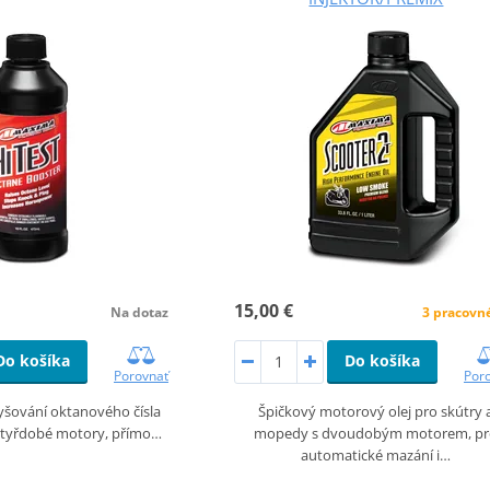
15,00 €
Na dotaz
3 pracovn
Do košíka
Do košíka
Porovnať
Por
yšování oktanového čísla
Špičkový motorový olej pro skútry 
čtyřdobé motory, přímo…
mopedy s dvoudobým motorem, p
automatické mazání i…