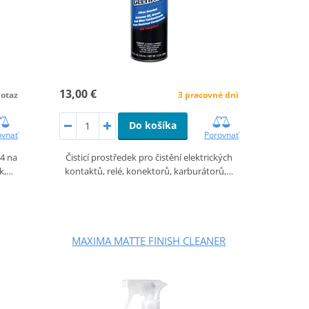
13,00 €
otaz
3 pracovné dni
Do košíka
ovnať
Porovnať
4 na
Čisticí prostředek pro čistění elektrických
ck,…
kontaktů, relé, konektorů, karburátorů,…
MAXIMA MATTE FINISH CLEANER