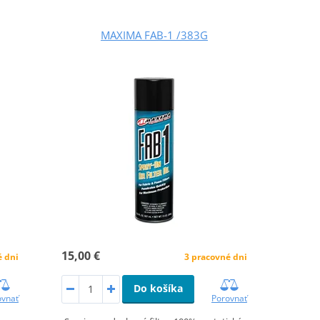
MAXIMA FAB-1 /383G
15,00 €
3 pracovné dni
é dni
Do košíka
Porovnať
ovnať