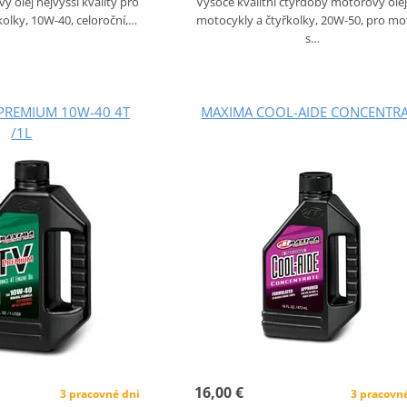
 olej nejvyšší kvality pro
Vysoce kvalitní čtyřdobý motorový olej
olky, 10W-40, celoroční,…
motocykly a čtyřkolky, 20W-50, pro mo
s…
PREMIUM 10W-40 4T
MAXIMA COOL-AIDE CONCENTR
/1L
16,00 €
3 pracovn
3 pracovné dni