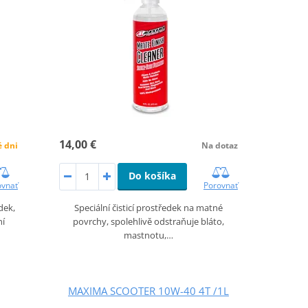
14,00 €
é dni
Na dotaz
Do košíka
ovnať
Porovnať
dek,
Speciální čisticí prostředek na matné
ní
povrchy, spolehlivě odstraňuje bláto,
mastnotu,…
MAXIMA SCOOTER 10W-40 4T /1L