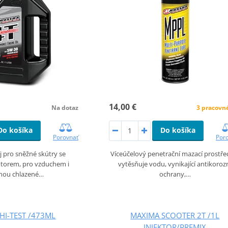
14,00 €
3 pracovn
Na dotaz
Do košíka
Do košíka
Por
Porovnať
Víceúčelový penetrační mazací prostře
 pro sněžné skútry se
vytěsňuje vodu, vynikající antikoroz
torem, pro vzduchem i
ochrany,…
inou chlazené…
HI-TEST /473ML
MAXIMA SCOOTER 2T /1L
INJEKTOR/PREMIX