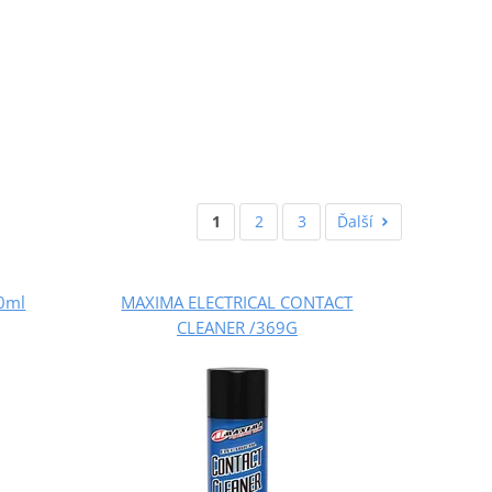
1
2
3
Ďalší
0ml
MAXIMA ELECTRICAL CONTACT
CLEANER /369G