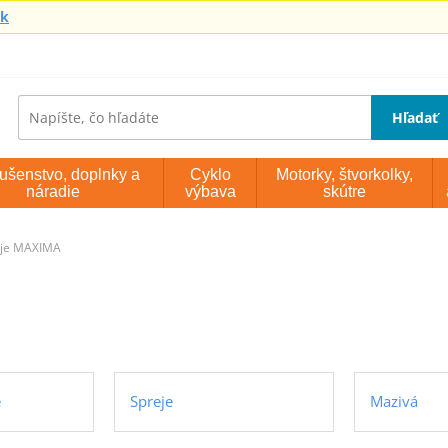
sk
Hľadať
lušenstvo, doplnky a
Cyklo
Motorky, štvorkolky,
náradie
výbava
skútre
eje MAXIMA
e
Spreje
Mazivá