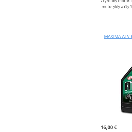
Čtyřdobý motorový
motocykly a čtyřk
MAXIMA ATV 
16,00 €