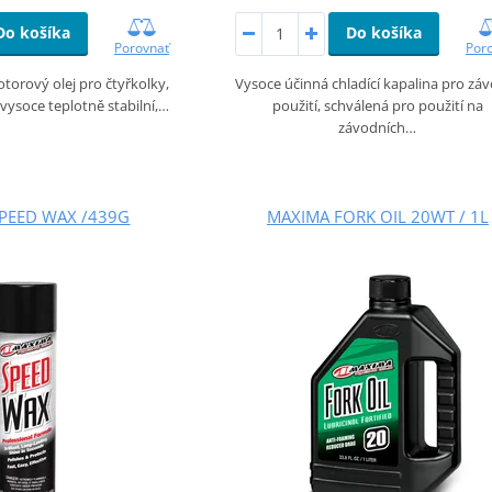
Do košíka
Do košíka
Por
Porovnať
Vysoce účinná chladící kapalina pro zá
otorový olej pro čtyřkolky,
použití, schválená pro použití na
 vysoce teplotně stabilní,…
závodních…
PEED WAX /439G
MAXIMA FORK OIL 20WT / 1L