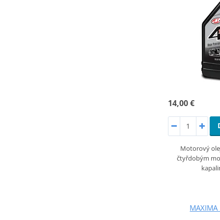
14,00 €
Motorový olej
čtyřdobým mo
kapal
MAXIMA 