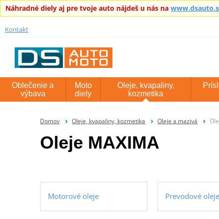
Náhradné diely aj pre tvoje auto nájdeš u nás na
www.dsauto.
Kontakt
Oblečenie a
Moto
Oleje, kvapaliny,
Prís
výbava
diely
kozmetika
Domov
Oleje, kvapaliny, kozmetika
Oleje a mazivá
Ol
Oleje MAXIMA
Motorové oleje
Prevodové olej