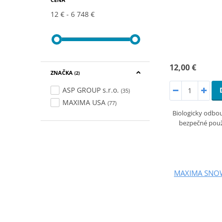
12 €
6 748 €
12,00 €
ZNAČKA
(2)
ASP GROUP s.r.o.
(35)
MAXIMA USA
(77)
Biologicky odbour
bezpečné použi
MAXIMA SNOW