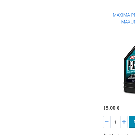
MAXIMA P
MAXUM
15,00 €