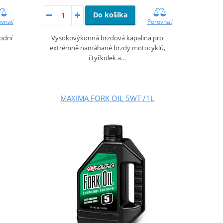
Do košíka
ovnať
Porovnať
vodní
Vysokovýkonná brzdová kapalina pro
extrémně namáhané brzdy motocyklů,
čtyřkolek a…
MAXIMA FORK OIL 5WT /1L