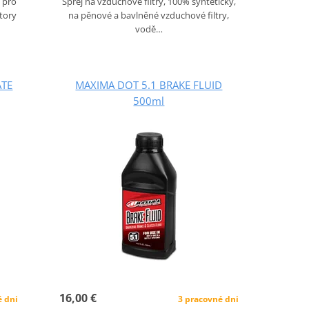
Sprej na vzduchové filtry, 100% syntetický,
 pro
na pěnové a bavlněné vzduchové filtry,
tory
vodě…
ATE
MAXIMA DOT 5.1 BRAKE FLUID
500ml
16,00 €
é dni
3 pracovné dni