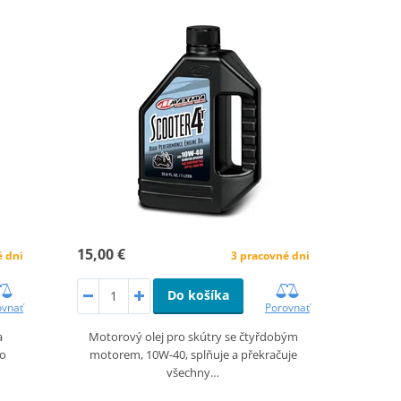
15,00 €
3 pracovné dni
é dni
Do košíka
Porovnať
ovnať
Motorový olej pro skútry se čtyřdobým
a
motorem, 10W-40, splňuje a překračuje
ro
všechny…