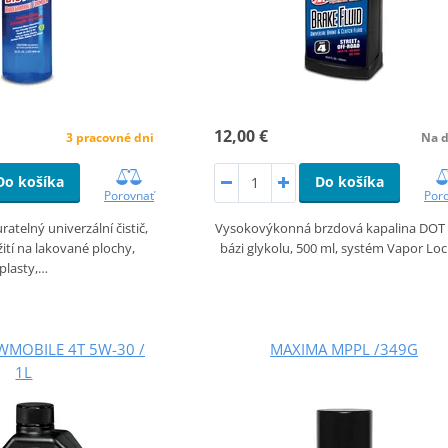
12,00 €
3 pracovné dni
Na d
Do košíka
Do košíka
Porovnať
Por
atelný univerzální čistič,
Vysokovýkonná brzdová kapalina DOT 
tí na lakované plochy,
bázi glykolu, 500 ml, systém Vapor Lo
plasty,…
MOBILE 4T 5W-30 /
MAXIMA MPPL /349G
1L