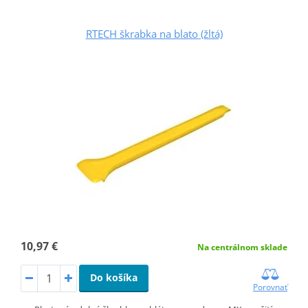
RTECH škrabka na blato (žltá)
10,97 €
Na centrálnom sklade
Do košíka
Porovnať