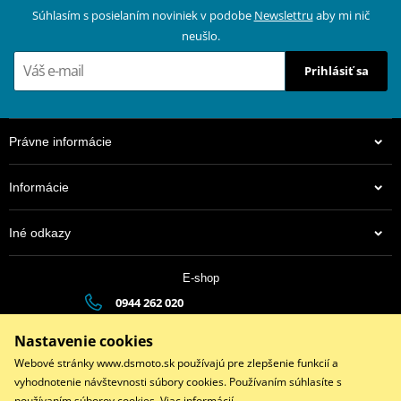
Súhlasím s posielaním noviniek v podobe
Newslettru
aby mi nič
neušlo.
Prihlásiť sa
Právne informácie
Informácie
Iné odkazy
E-shop
0944 262 020
dsauto@dsauto.sk
Nastavenie cookies
Po-Pia (8:00 - 17:00) | So (9:00 - 12:00)
Webové stránky www.dsmoto.sk používajú pre zlepšenie funkcií a
vyhodnotenie návštevnosti súbory cookies. Používaním súhlasíte s
používaním súborov cookies.
Viac informácií
.