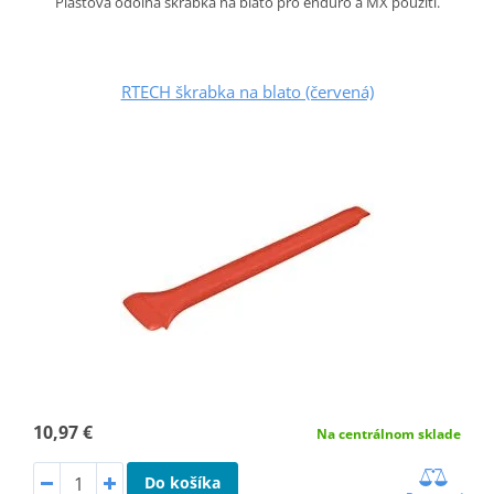
Plastová odolná škrabka na bláto pro enduro a MX použití.
RTECH škrabka na blato (červená)
10,97 €
Na centrálnom sklade
Do košíka