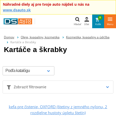
Náhradné diely aj pre tvoje auto nájdeš u nás na
www.dsauto.sk
0
Hľadať
Účet
Košík
Menu
Hľadať
Domov
Oleje, kvapaliny, kozmetika
Kozmetika, kvapaliny a údržba
Kartáče a škrabky
Kartáče a škrabky
Zobraziť filtrovanie
kefa pre čistenie, OXFORD (štetiny z jemného nylonu, 2
rozdielne hustoty úpletu štetín)