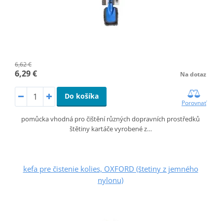
6,62 €
6,29 €
Na dotaz
Do košíka
Porovnať
pomůcka vhodná pro čištění různých dopravních prostředků
štětiny kartáče vyrobené z…
kefa pre čistenie kolies, OXFORD (štetiny z jemného
nylonu)