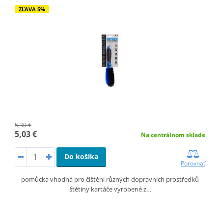
ZĽAVA 5%
5,30 €
5,03 €
Na centrálnom sklade
Do košíka
Porovnať
pomůcka vhodná pro čištění různých dopravních prostředků
štětiny kartáče vyrobené z…