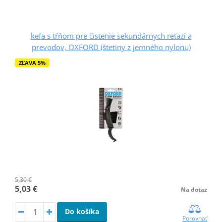
kefa s tŕňom pre čistenie sekundárnych reťazí a
prevodov, OXFORD (štetiny z jemného nylonu)
ZĽAVA 5%
5,30 €
5,03 €
Na dotaz
Do košíka
Porovnať