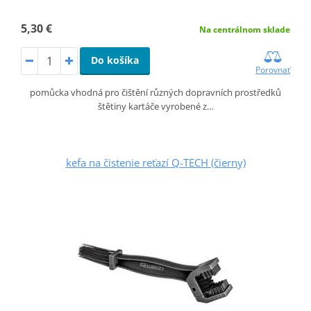
5,30 €
Na centrálnom sklade
Do košíka
Porovnať
pomůcka vhodná pro čištění různých dopravních prostředků
štětiny kartáče vyrobené z…
kefa na čistenie reťazí Q-TECH (čierny)