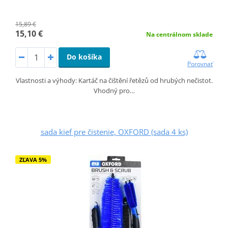
15,89 €
15,10 €
Na centrálnom sklade
Do košíka
Porovnať
Vlastnosti a výhody: Kartáč na čištění řetězů od hrubých nečistot.
Vhodný pro…
sada kief pre čistenie, OXFORD (sada 4 ks)
ZĽAVA 5%