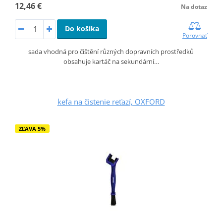
12,46 €
Na dotaz
Do košíka
Porovnať
sada vhodná pro čištění různých dopravních prostředků
obsahuje kartáč na sekundární…
kefa na čistenie reťazí, OXFORD
ZĽAVA 5%