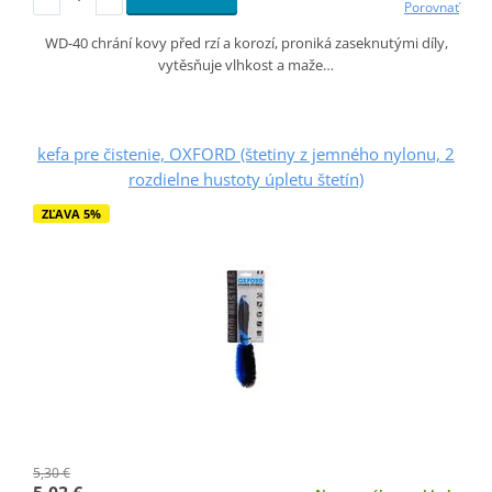
Porovnať
WD-40 chrání kovy před rzí a korozí, proniká zaseknutými díly,
vytěsňuje vlhkost a maže…
kefa pre čistenie, OXFORD (štetiny z jemného nylonu, 2
rozdielne hustoty úpletu štetín)
ZĽAVA 5%
5,30 €