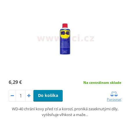
6,29 €
Na centrálnom sklade
Do košíka
Porovnať
WD-40 chrání kovy před rzí a korozí, proniká zaseknutými díly,
vytěsňuje vlhkost a maže…