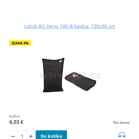
ručník ACI černý 100 % bavlna, 100x50 cm
ZĽAVA 5%
6,35 €
6,03 €
Na dotaz
Do košíka