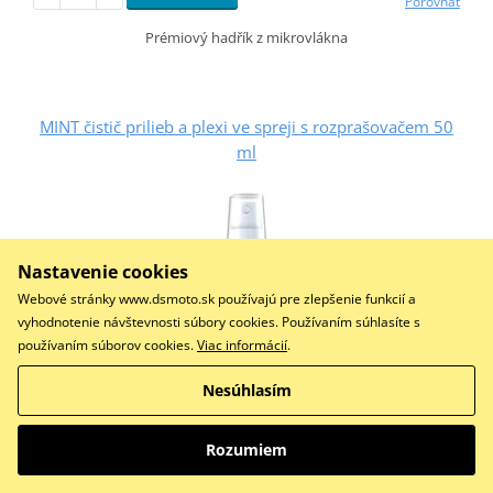
Porovnať
Prémiový hadřík z mikrovlákna
MINT čistič prilieb a plexi ve spreji s rozprašovačem 50
ml
Nastavenie cookies
Webové stránky www.dsmoto.sk používajú pre zlepšenie funkcií a
vyhodnotenie návštevnosti súbory cookies. Používaním súhlasíte s
používaním súborov cookies.
Viac informácií
.
Nesúhlasím
Rozumiem
6,62 €
Na centrálnom sklade