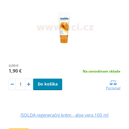
2,00 €
1,90 €
Na centrálnom sklade
Do košíka
Porovnať
ISOLDA regenerační krém - aloe vera 100 ml