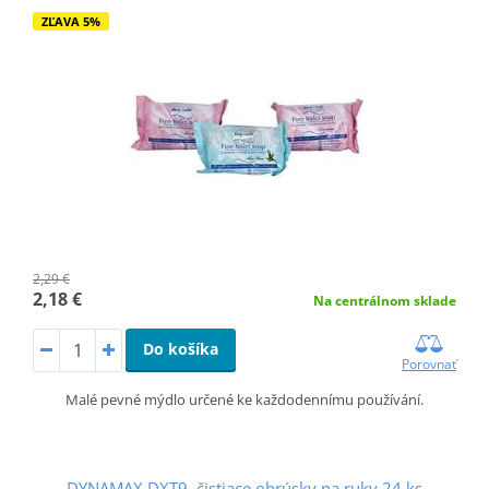
ZĽAVA 5%
2,29 €
2,18 €
Na centrálnom sklade
Do košíka
Porovnať
Malé pevné mýdlo určené ke každodennímu používání.
DYNAMAX DXT9, čistiace obrúsky na ruky 24 ks