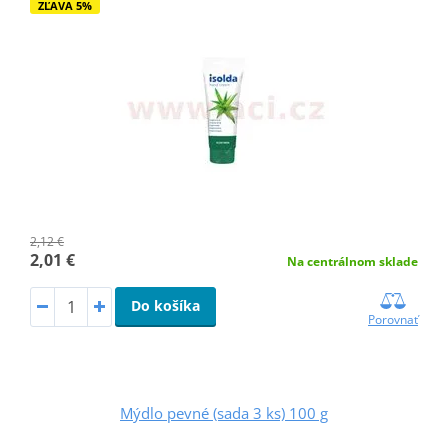
ZĽAVA 5%
2,12 €
2,01 €
Na centrálnom sklade
Do košíka
Porovnať
Mýdlo pevné (sada 3 ks) 100 g