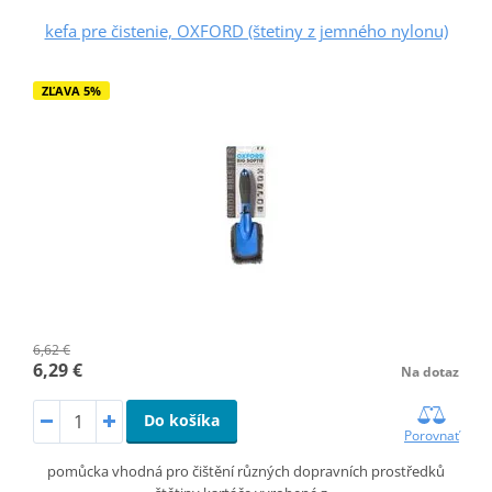
kefa pre čistenie, OXFORD (štetiny z jemného nylonu)
ZĽAVA 5%
6,62 €
6,29 €
Na dotaz
Do košíka
Porovnať
pomůcka vhodná pro čištění různých dopravních prostředků