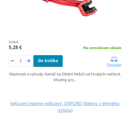
5,56 €
5,28 €
Na centrálnom sklade
Do košíka
Porovnať
Vlastnosti a výhody: Kartáč na čištění řetězů od hrubých nečistot.
Vhodný pro…
kefa pre čistenie vidlicový, OXFORD (štetiny z jemného
nylonu)