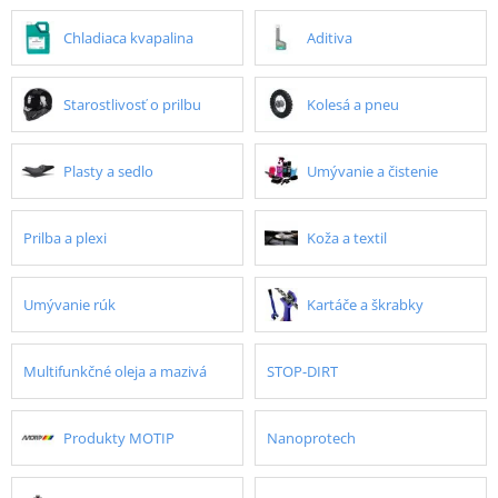
Chladiaca kvapalina
Aditiva
Starostlivosť o prilbu
Kolesá a pneu
Plasty a sedlo
Umývanie a čistenie
Prilba a plexi
Koža a textil
Umývanie rúk
Kartáče a škrabky
Multifunkčné oleja a mazivá
STOP-DIRT
Produkty MOTIP
Nanoprotech