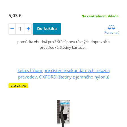
5,03 €
Na centrálnom sklade
Do košíka
Porovnať
pomůcka vhodná pro čištění pneu různých dopravních
prostředků štětiny kartáče…
kefa s tŕňom pre čistenie sekundárnych reťazí a
prevodov, OXFORD (štetiny z jemného nylonu)
ZĽAVA 5%