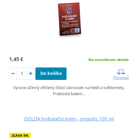
1,45 €
Na centrálnom sklade
Do košíka
Porovnať
Vysoce účinný vlhčený čisticí ubrousek na hledí a světlomety.
Praktické balení…
ISOLDA hydratační krém - propolis 100 ml
ZĽAVA 5%