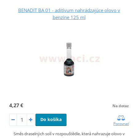
BENADIT BA 01 - aditívum nahrádzajúce olovo v
benzíne 125 ml
4,27 €
Na dotaz
Do košíka
Porovnať
Směs draselných solí v rozpouštědle, která nahrazuje olovo v