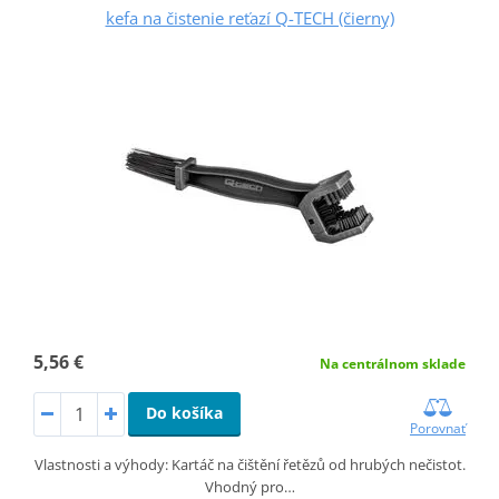
kefa na čistenie reťazí Q-TECH (čierny)
5,56 €
Na centrálnom sklade
Do košíka
Porovnať
Vlastnosti a výhody: Kartáč na čištění řetězů od hrubých nečistot.
Vhodný pro…