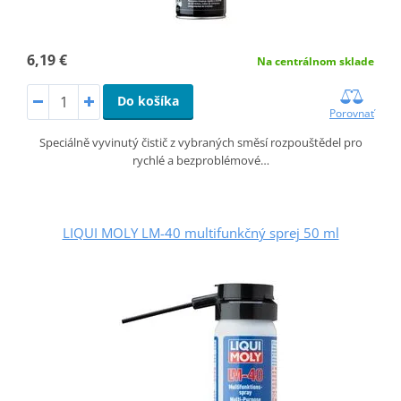
6,19 €
Na centrálnom sklade
Do košíka
Porovnať
Speciálně vyvinutý čistič z vybraných směsí rozpouštědel pro
rychlé a bezproblémové…
LIQUI MOLY LM-40 multifunkčný sprej 50 ml