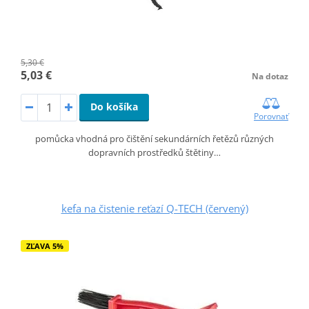
5,30 €
5,03 €
Na dotaz
Do košíka
Porovnať
pomůcka vhodná pro čištění sekundárních řetězů různých
dopravních prostředků štětiny…
kefa na čistenie reťazí Q-TECH (červený)
ZĽAVA 5%