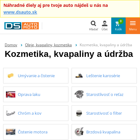
Náhradné diely aj pre tvoje auto nájdeš u nás na
www.dsauto.sk
0
Hľadať
Účet
Košík
Menu
Hľadať
Domov
Oleje, kvapaliny, kozmetika
Kozmetika, kvapaliny a údržba
Kozmetika, kvapaliny a údržba
Umývanie a čistenie
Leštenie karosérie
Oprava laku
Starostlivosť o reťaz
Chróm a kov
Starostivosť o filter
Čistenie motora
Brzdová kvapalina