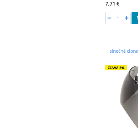
7,71 €
slnečné clona
ZĽAVA 5%