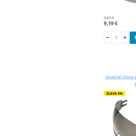
9,67 €
9,19 €
slnečné clona p
ZĽAVA 5%