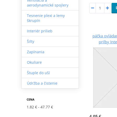
Ventilácia a
aerodynamické spojlery
Tesnenie plexi a lemy
škrupín
Interiér prilieb
páčka ovládan
Šilty
prilby Int
Zapínania
Okuliare
Štuple do uší
Údržba a čistenie
CENA
1.82 €
47.77 €
4,05 €