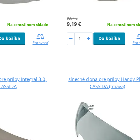
9,67 €
9,19 €
Na centrálnom sklade
Na centrálnom sk
Do košíka
Do košíka
Porovnať
Por
re prilby Integral 3.0,
slnečné clona pre prilby Handy P
CASSIDA
CASSIDA (tmavá)