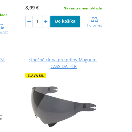
8,99 €
Na centrálnom sklade
lade
Do košíka
Porovnať
ovnať
 ST
slnečné clona pre prilby Magnum,
CASSIDA - ČR
ZĽAVA 5%