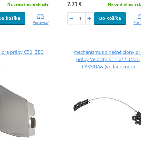
7,71 €
Na centrálnom sklade
Na centrálnom sk
Do košíka
Do košíka
Porovnať
Por
 pre prilby C50, ZED
mechanizmus slnečné clony pr
prilby Velocity ST 1.0/2.0/2.1,
CASSIDA& (vr. lanovodu)