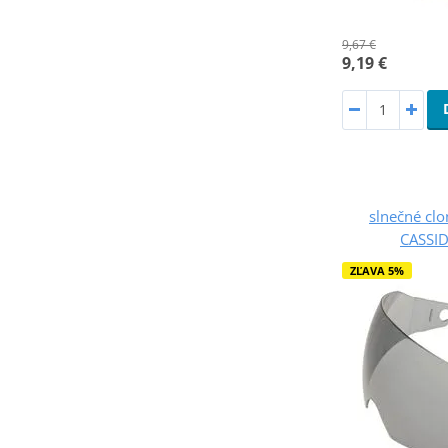
9,67 €
9,19 €
slnečné clo
CASSID
ZĽAVA 5%