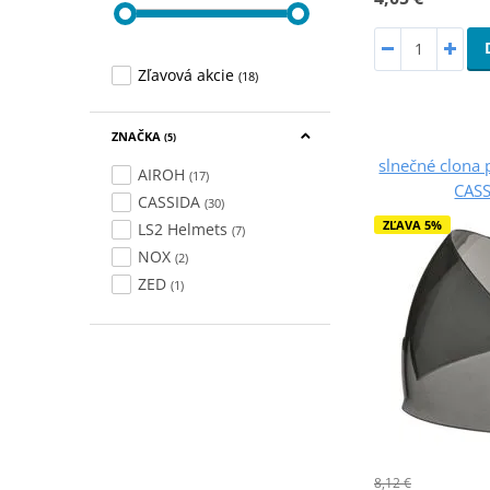
Zľavová akcie
(18)
ZNAČKA
(5)
slnečné clona p
AIROH
(17)
CASS
CASSIDA
(30)
ZĽAVA 5%
LS2 Helmets
(7)
NOX
(2)
ZED
(1)
8,12 €