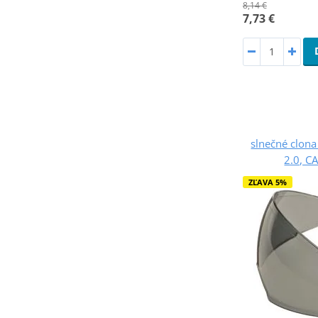
8,14 €
7,73 €
slnečné clona
2.0, C
ZĽAVA 5%