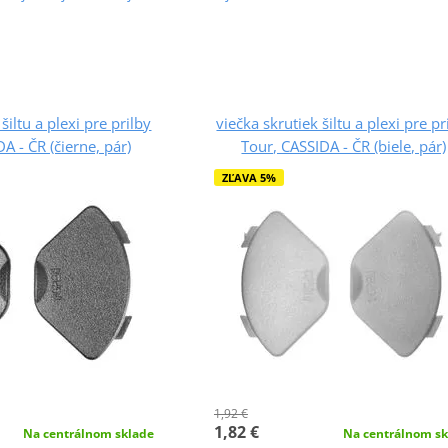
šiltu a plexi pre prilby
viečka skrutiek šiltu a plexi pre pr
A - ČR (čierne, pár)
Tour, CASSIDA - ČR (biele, pár)
ZĽAVA 5%
1,92 €
1,82 €
Na centrálnom sklade
Na centrálnom sk