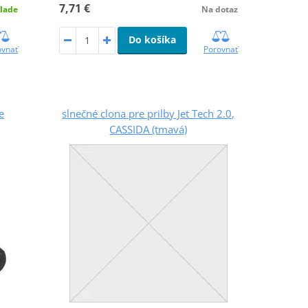
7,71 €
lade
Na dotaz
Do košíka
ovnať
Porovnať
e
slnečné clona pre prilby Jet Tech 2.0,
CASSIDA (tmavá)