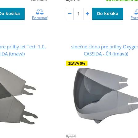
Do košíka
Do košíka
Porovnať
Por
re prilby Jet Tech 1.0,
slnečné clona pre prilby Oxyge
IDA (tmavá)
CASSIDA - ČR (tmavá)
ZĽAVA 5%
8,12 €