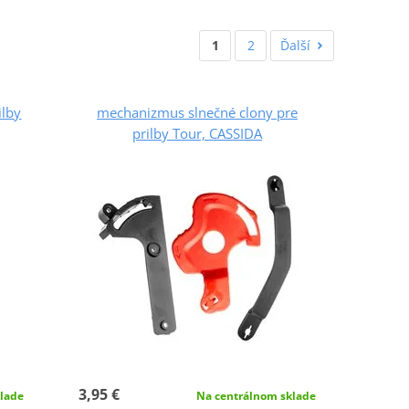
1
2
Ďalší
ilby
mechanizmus slnečné clony pre
prilby Tour, CASSIDA
3,95 €
lade
Na centrálnom sklade