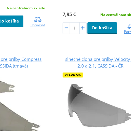
Na centrálnom sklade
7,95 €
Na centrálnom sk
Do košíka
Porovnať
Do košíka
Por
 pre prilby Compress
slnečné clona pre prilby Velocity
ASSIDA (tmavá)
2.0 a 2.1, CASSIDA - ČR
ZĽAVA 5%