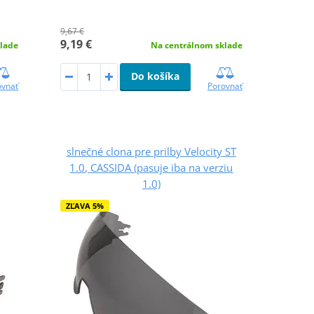
9,67 €
9,19 €
lade
Na centrálnom sklade
Do košíka
ovnať
Porovnať
slnečné clona pre prilby Velocity ST
1.0, CASSIDA (pasuje iba na verziu
1.0)
ZĽAVA 5%