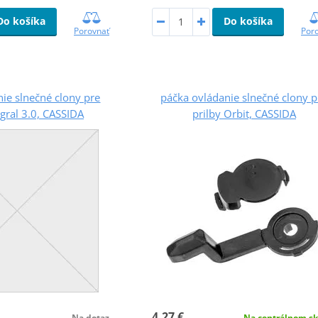
Do košíka
Do košíka
Porovnať
Por
ie slnečné clony pre
páčka ovládanie slnečné clony p
egral 3.0, CASSIDA
prilby Orbit, CASSIDA
4,27 €
Na dotaz
Na centrálnom sk