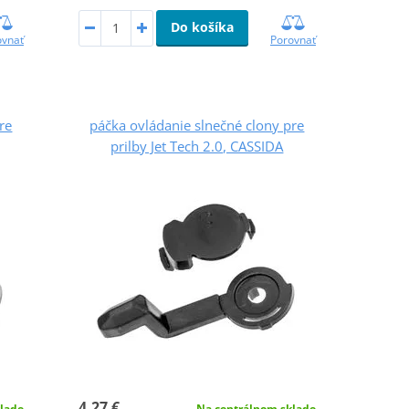
Do košíka
ovnať
Porovnať
re
páčka ovládanie slnečné clony pre
prilby Jet Tech 2.0, CASSIDA
4,27 €
lade
Na centrálnom sklade