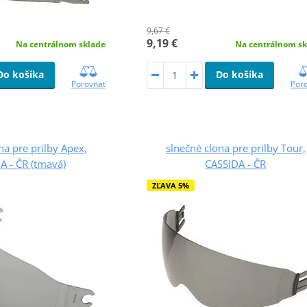
9,67 €
9,19 €
Na centrálnom sklade
Na centrálnom sk
Do košíka
Do košíka
Porovnať
Por
na pre prilby Apex,
slnečné clona pre prilby Tour,
A - ČR (tmavá)
CASSIDA - ČR
ZĽAVA 5%