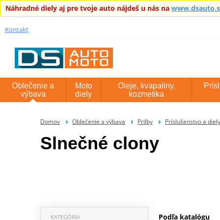
Náhradné diely aj pre tvoje auto nájdeš u nás na
www.dsauto.
Kontakt
Oblečenie a
Moto
Oleje, kvapaliny,
Prís
výbava
diely
kozmetika
Domov
Oblečenie a výbava
Prilby
Príslušenstvo a diely
Slnečné clony
Podľa katalógu
KATEGÓRIA