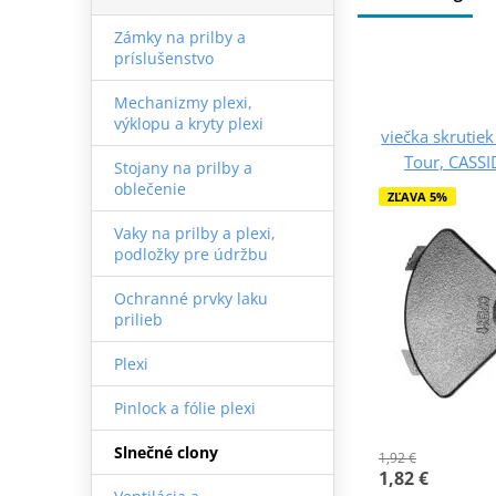
Zámky na prilby a
príslušenstvo
Mechanizmy plexi,
výklopu a kryty plexi
viečka skrutiek 
Tour, CASSID
Stojany na prilby a
oblečenie
ZĽAVA 5%
Vaky na prilby a plexi,
podložky pre údržbu
Ochranné prvky laku
prilieb
Plexi
Pinlock a fólie plexi
Slnečné clony
1,92 €
1,82 €