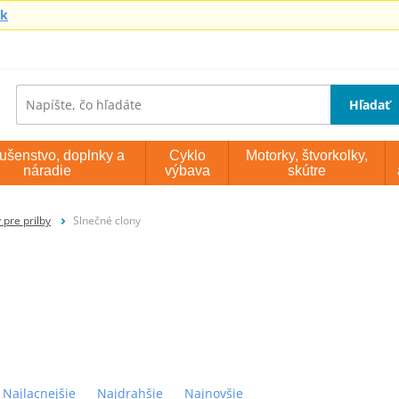
sk
Hľadať
lušenstvo, doplnky a
Cyklo
Motorky, štvorkolky,
náradie
výbava
skútre
 pre prilby
Slnečné clony
Najlacnejšie
Najdrahšie
Najnovšie