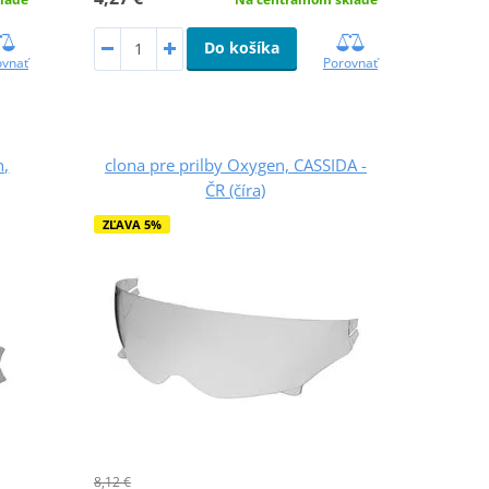
Do košíka
ovnať
Porovnať
n,
clona pre prilby Oxygen, CASSIDA -
ČR (číra)
ZĽAVA 5%
8,12 €