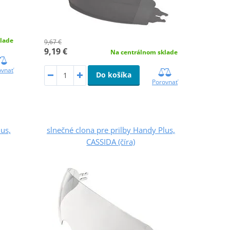
lade
9,67 €
9,19 €
Na centrálnom sklade
ovnať
Do košíka
Porovnať
lus,
slnečné clona pre prilby Handy Plus,
CASSIDA (číra)