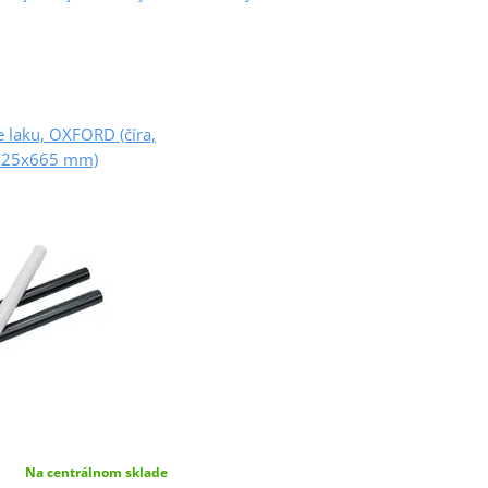
e laku, OXFORD (číra,
425x665 mm)
Na centrálnom sklade