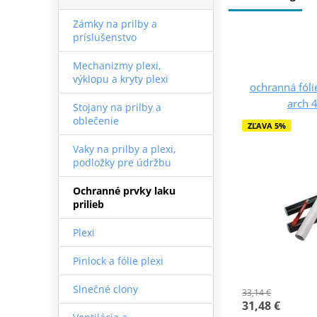
Zámky na prilby a
príslušenstvo
Mechanizmy plexi,
výklopu a kryty plexi
ochranná fóli
arch 
Stojany na prilby a
oblečenie
ZĽAVA 5%
Vaky na prilby a plexi,
podložky pre údržbu
Ochranné prvky laku
prilieb
Plexi
Pinlock a fólie plexi
Slnečné clony
33,14 €
31,48 €