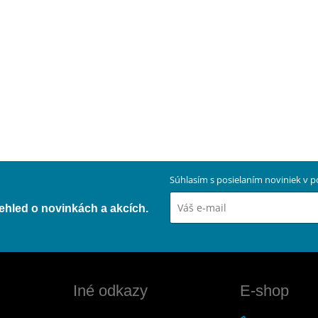
Súhlasím s posielaním noviniek v
přehled o novinkách a akcích.
Iné odkazy
E-shop