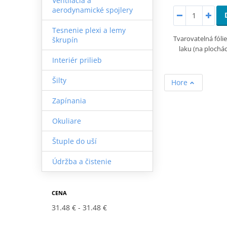
Ventilácia a
aerodynamické spojlery
Tesnenie plexi a lemy
Tvarovatelná fóli
škrupín
laku (na plochá
Interiér prilieb
Šilty
Hore
Zapínania
Okuliare
Štuple do uší
Údržba a čistenie
CENA
31.48 €
31.48 €