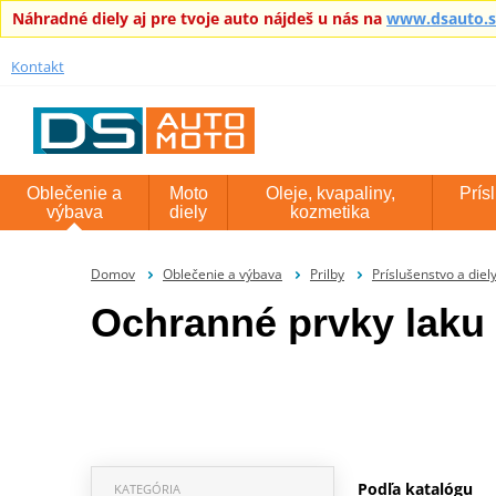
Náhradné diely aj pre tvoje auto nájdeš u nás na
www.dsauto.
Kontakt
Oblečenie a
Moto
Oleje, kvapaliny,
Prís
výbava
diely
kozmetika
Domov
Oblečenie a výbava
Prilby
Príslušenstvo a diely
Ochranné prvky laku 
Podľa katalógu
KATEGÓRIA