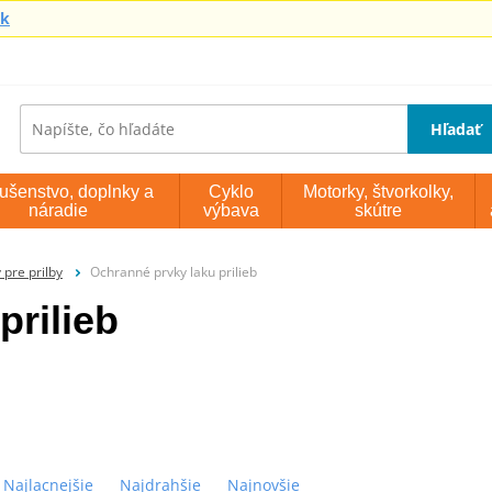
sk
Hľadať
lušenstvo, doplnky a
Cyklo
Motorky, štvorkolky,
náradie
výbava
skútre
 pre prilby
Ochranné prvky laku prilieb
prilieb
Najlacnejšie
Najdrahšie
Najnovšie