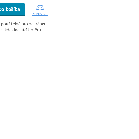
Do košíka
Porovnať
e použitelná pro ochránění
ch, kde dochází k otěru…