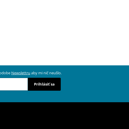
 podobe
Newslettru
aby mi nič neušlo.
Prihlásiť sa