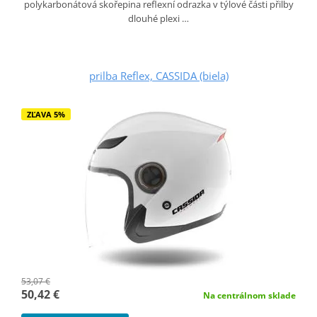
polykarbonátová skořepina reflexní odrazka v týlové části přilby
dlouhé plexi …
prilba Reflex, CASSIDA (biela)
ZĽAVA 5%
53,07 €
50,42 €
Na centrálnom sklade