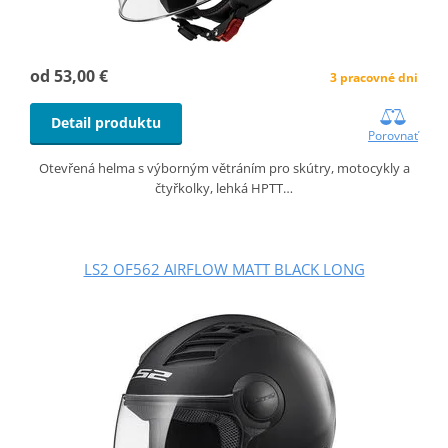
od 53,00 €
3 pracovné dni
Detail produktu
Porovnať
Otevřená helma s výborným větráním pro skútry, motocykly a
čtyřkolky, lehká HPTT…
LS2 OF562 AIRFLOW MATT BLACK LONG