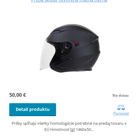
50,00 €
Na dotaz
Detail produktu
Porovnať
Prilby spĺňajú všetky homologácie potrebné na predaj tovaru v
EÚ Hmotnosť [g] 1460±50…