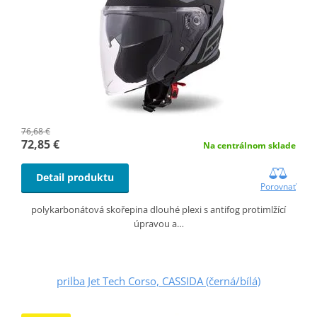
76,68 €
72,85 €
Na centrálnom sklade
Detail produktu
Porovnať
polykarbonátová skořepina dlouhé plexi s antifog protimlžící
úpravou a…
prilba Jet Tech Corso, CASSIDA (černá/bílá)