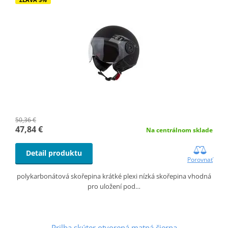
50,36 €
47,84 €
Na centrálnom sklade
Detail produktu
Porovnať
polykarbonátová skořepina krátké plexi nízká skořepina vhodná
pro uložení pod…
Prilba skúter otvorená matná čierna