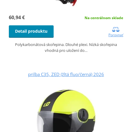
60,94 €
Na centrálnom sklade
Detail produktu
Porovnať
Polykarbonátová skořepina. Dlouhé plexi. Nízká skořepina
vhodná pro uložení do…
prilba C35, ZED (žltá fluo/černá) 2026