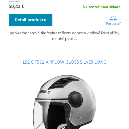
53,07 €
50,42 €
Na centrálnom sklade
Detail produktu
Porovnať
polykarbonátová skořepina reflexní odrazka v týlové části přilby
dlouhé plexi …
LS2 OF562 AIRFLOW GLOSS SILVER LONG