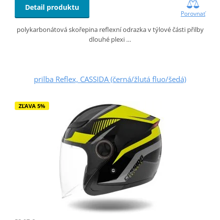
Detail produktu
Porovnať
polykarbonátová skořepina reflexní odrazka v týlové části přilby
dlouhé plexi …
prilba Reflex, CASSIDA (černá/žlutá fluo/šedá)
ZĽAVA 5%