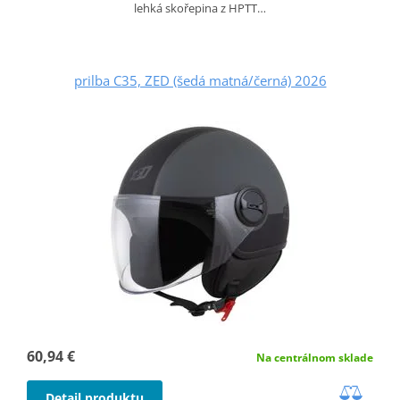
lehká skořepina z HPTT…
prilba C35, ZED (šedá matná/černá) 2026
60,94 €
Na centrálnom sklade
Detail produktu