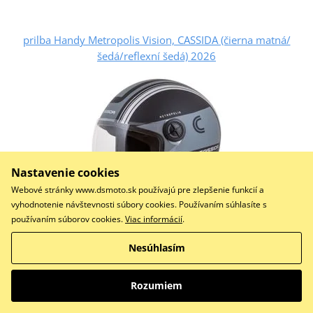
prilba Handy Metropolis Vision, CASSIDA (čierna matná/
šedá/reflexní šedá) 2026
Nastavenie cookies
Webové stránky www.dsmoto.sk používajú pre zlepšenie funkcií a
vyhodnotenie návštevnosti súbory cookies. Používaním súhlasíte s
používaním súborov cookies.
Viac informácií
.
Nesúhlasím
75,70 €
Na centrálnom sklade
Rozumiem
Detail produktu
Porovnať