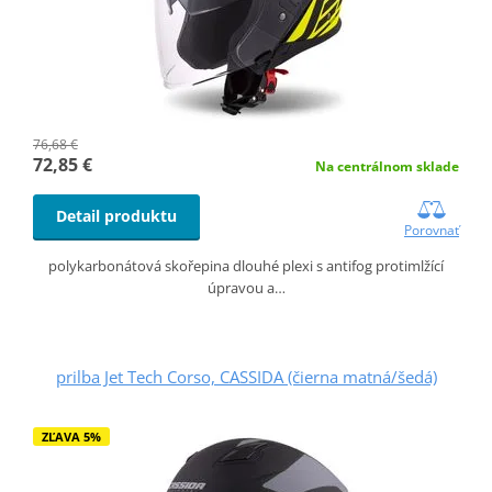
76,68 €
72,85 €
Na centrálnom sklade
Detail produktu
Porovnať
polykarbonátová skořepina dlouhé plexi s antifog protimlžící
úpravou a…
prilba Jet Tech Corso, CASSIDA (čierna matná/šedá)
ZĽAVA 5%