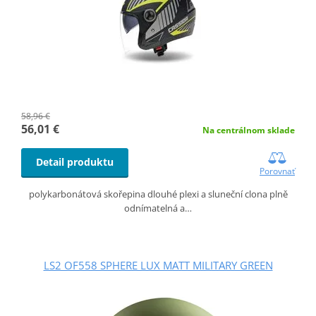
58,96 €
56,01 €
Na centrálnom sklade
Detail produktu
Porovnať
polykarbonátová skořepina dlouhé plexi a sluneční clona plně
odnímatelná a…
LS2 OF558 SPHERE LUX MATT MILITARY GREEN