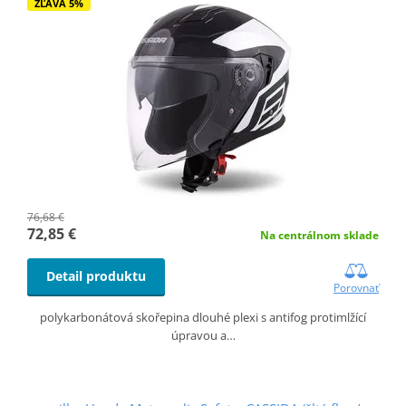
ZĽAVA 5%
76,68 €
72,85 €
Na centrálnom sklade
Detail produktu
Porovnať
polykarbonátová skořepina dlouhé plexi s antifog protimlžící
úpravou a…