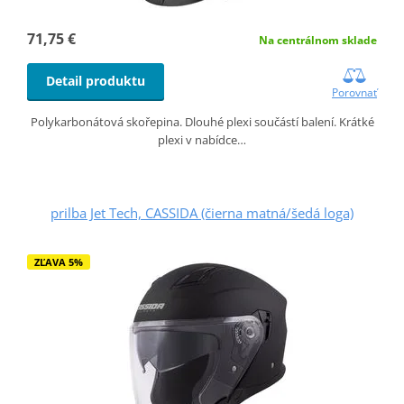
71,75 €
Na centrálnom sklade
Detail produktu
Porovnať
Polykarbonátová skořepina. Dlouhé plexi součástí balení. Krátké
plexi v nabídce…
prilba Jet Tech, CASSIDA (čierna matná/šedá loga)
ZĽAVA 5%