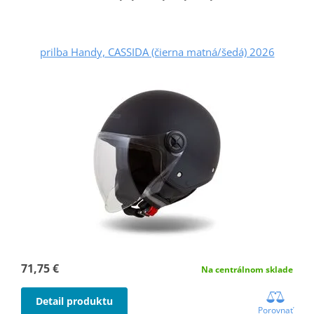
prilba Handy, CASSIDA (čierna matná/šedá) 2026
71,75 €
Na centrálnom sklade
Detail produktu
Porovnať