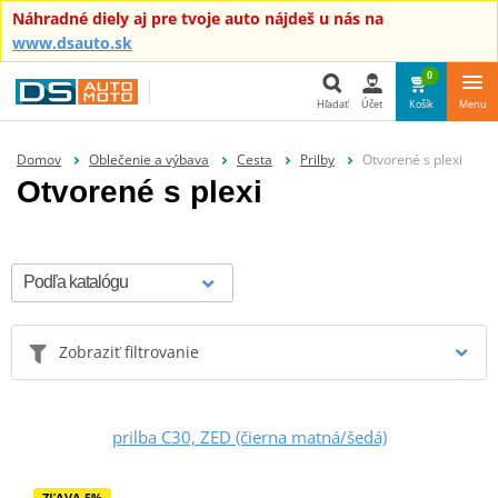
Náhradné diely aj pre tvoje auto nájdeš u nás na
www.dsauto.sk
0
Hľadať
Účet
Košík
Menu
Hľadať
Domov
Oblečenie a výbava
Cesta
Prilby
Otvorené s plexi
Otvorené s plexi
Zobraziť filtrovanie
prilba C30, ZED (čierna matná/šedá)
ZĽAVA 5%