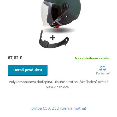
67,82 €
Na centrálnom sklade
Detail produktu
Porovnať
Polykarbonátová skořepina. Dlouhé plexi součástí balení. Krátké
plexi v nabídce…
prilba C50, ZED (čierna matná)