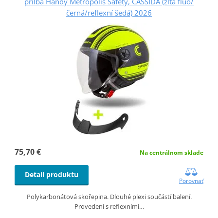
prilba Handy Metropolis Safety, CASSIDA (žltá fluo/
černá/reflexní šedá) 2026
75,70 €
Na centrálnom sklade
Detail produktu
Porovnať
Polykarbonátová skořepina. Dlouhé plexi součástí balení.
Provedení s reflexními…