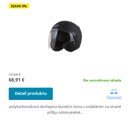
ZĽAVA 5%
72,54 €
68,91 €
Na centrálnom sklade
Detail produktu
Porovnať
polykarbonátová skořepina sluneční clona s ovládáním na straně
přilby odnímatelné…