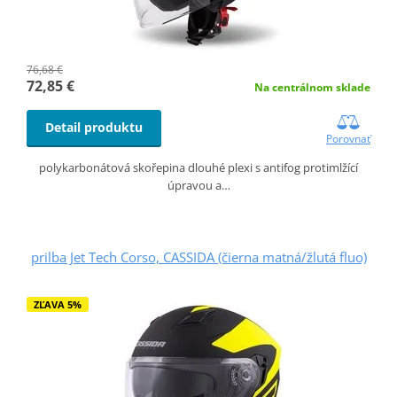
76,68 €
72,85 €
Na centrálnom sklade
Detail produktu
Porovnať
polykarbonátová skořepina dlouhé plexi s antifog protimlžící
úpravou a…
prilba Jet Tech Corso, CASSIDA (čierna matná/žlutá fluo)
ZĽAVA 5%