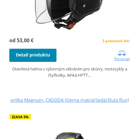
od 53,00 €
3 pracovné dni
Detail produktu
Porovnať
Otevřená helma s výborným větráním pro skútry, motocykly a
čtyřkolky, lehká HPTT…
prilba Magnum, CASSIDA (čierna matná/šedá/žlutá fluo)
ZĽAVA 5%