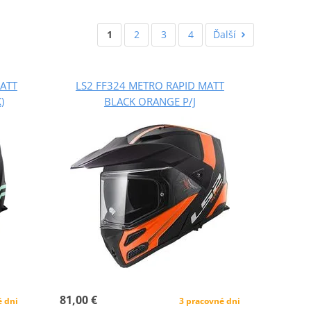
1
2
3
4
Ďalší
MATT
LS2 FF324 METRO RAPID MATT
)
BLACK ORANGE P/J
81,00 €
é dni
3 pracovné dni