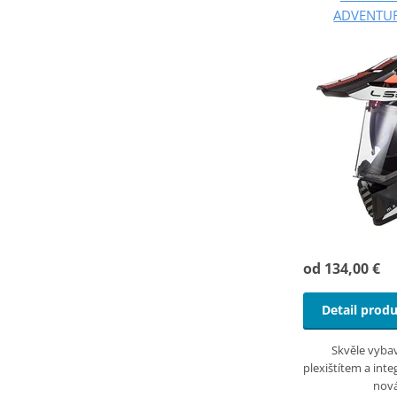
ADVENTUR
od 134,00 €
Detail prod
Skvěle vyba
plexištítem a int
nov