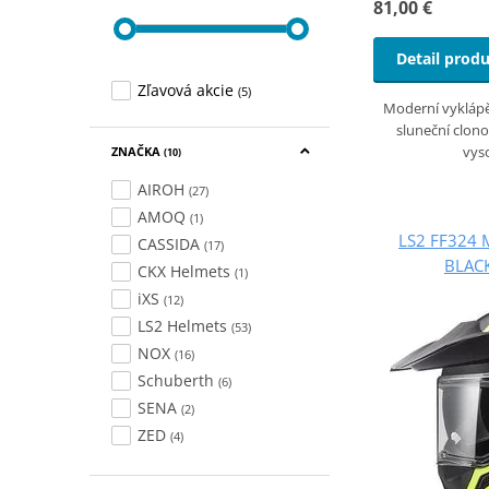
81,00 €
Detail prod
Zľavová akcie
(5)
Moderní vyklápě
sluneční clono
vys
ZNAČKA
(10)
AIROH
(27)
AMOQ
(1)
LS2 FF324 
CASSIDA
(17)
BLACK
CKX Helmets
(1)
iXS
(12)
LS2 Helmets
(53)
NOX
(16)
Schuberth
(6)
SENA
(2)
ZED
(4)