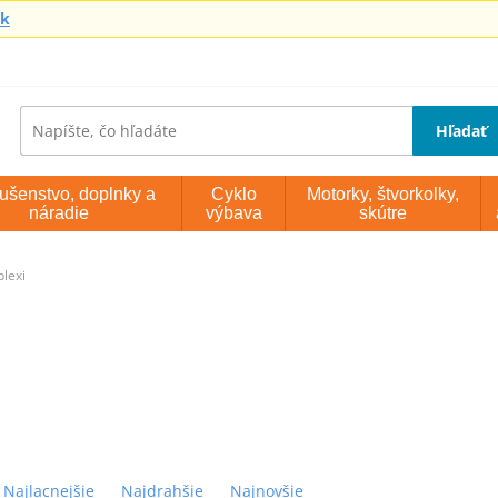
sk
Hľadať
lušenstvo, doplnky a
Cyklo
Motorky, štvorkolky,
náradie
výbava
skútre
plexi
Najlacnejšie
Najdrahšie
Najnovšie