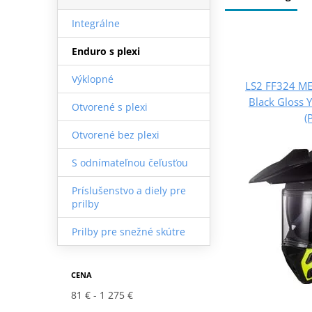
Integrálne
Enduro s plexi
Výklopné
LS2 FF324 ME
Black Gloss 
Otvorené s plexi
(
Otvorené bez plexi
S odnímateľnou čeľusťou
Príslušenstvo a diely pre
prilby
Prilby pre snežné skútre
CENA
81 €
1 275 €