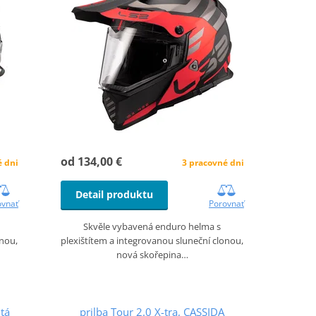
od 134,00 €
é dni
3 pracovné dni
Detail produktu
ovnať
Porovnať
Skvěle vybavená enduro helma s
onou,
plexištítem a integrovanou sluneční clonou,
nová skořepina…
ltá
prilba Tour 2.0 X-tra, CASSIDA