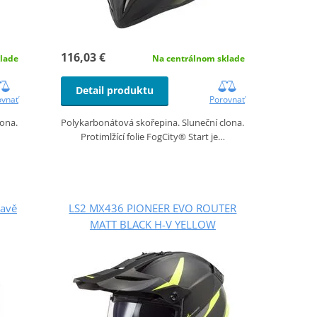
116,03 €
lade
Na centrálnom sklade
Detail produktu
ovnať
Porovnať
lona.
Polykarbonátová skořepina. Sluneční clona.
Protimlžící folie FogCity® Start je…
mavě
LS2 MX436 PIONEER EVO ROUTER
MATT BLACK H-V YELLOW