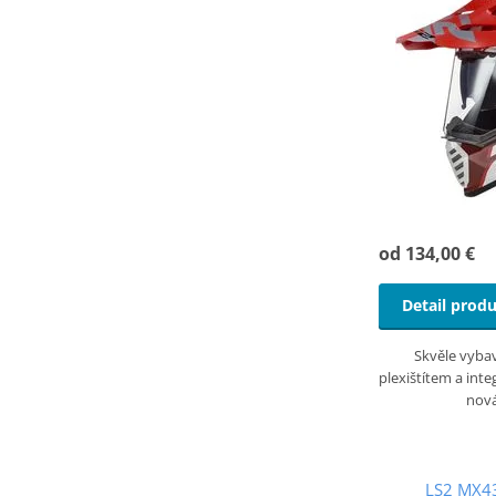
od 134,00 €
Detail prod
Skvěle vyba
plexištítem a int
nov
LS2 MX4