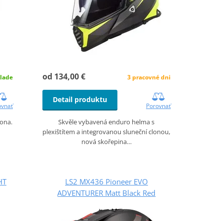
od 134,00 €
lade
3 pracovné dni
Detail produktu
ovnať
Porovnať
lona.
Skvěle vybavená enduro helma s
plexištítem a integrovanou sluneční clonou,
nová skořepina…
HT
LS2 MX436 Pioneer EVO
ADVENTURER Matt Black Red