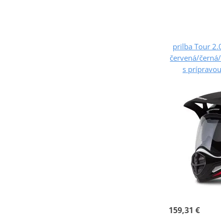
prilba Tour 2.
červená/černá/č
s prípravou
159,31 €