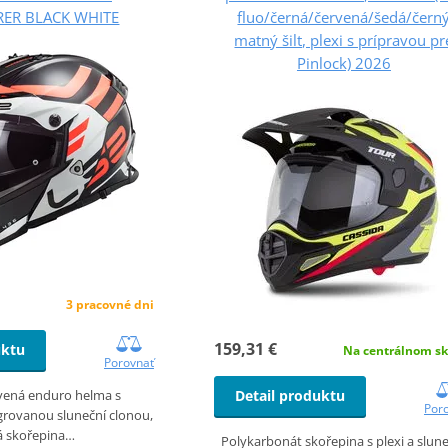
ER BLACK WHITE
fluo/černá/červená/šedá/čern
matný šilt, plexi s prípravou pr
Pinlock) 2026
3 pracovné dni
159,31 €
uktu
Na centrálnom sk
Porovnať
vená enduro helma s
Detail produktu
Por
egrovanou sluneční clonou,
á skořepina…
Polykarbonát skořepina s plexi a slun