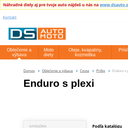
Náhradné diely aj pre tvoje auto nájdeš u nás na
www.dsauto.
Kontakt
Oblečenie a
Moto
Oleje, kvapaliny,
Prís
výbava
diely
kozmetika
Domov
Oblečenie a výbava
Cesta
Prilby
Enduro s 
Enduro s plexi
Podľa katalógu
KATEGÓRIA