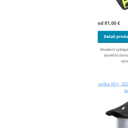
od 81,00 €
Detail prod
Moderní vyklápě
sluneční clono
vys
prilba XD1, ZE
š