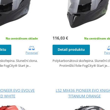
116,03 €
Na centrálnom sklade
Na centrálnom sk
uktu
Detail produktu
Porovnať
Por
kořepina. Sluneční clona.
Polykarbonátová skořepina. Sluneční c
olie FogCity® Start je…
Protimlžící folie FogCity® Start je…
IONEER EVO EVOLVE
LS2 MX436 PIONEER EVO KNIG
ED WHITE
TITANIUM ORANGE