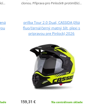
ící…
clonou. Příprava pro Pinlock® protimlžící…
lená
prilba Tour 2.0 Dual, CASSIDA (žltá
vou
fluo/černá/černý matný šilt, plexi s
prípravou pre Pinlock) 2026
159,31 €
lade
Na centrálnom sklade