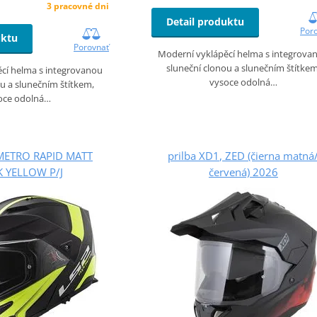
3 pracovné dni
Detail produktu
Por
uktu
Porovnať
Moderní vyklápěcí helma s integrova
sluneční clonou a slunečním štítkem
cí helma s integrovanou
vysoce odolná…
u a slunečním štítkem,
oce odolná…
METRO RAPID MATT
prilba XD1, ZED (čierna matná
 YELLOW P/J
červená) 2026