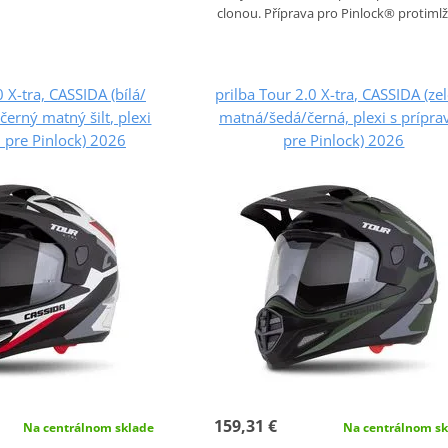
clonou. Příprava pro Pinlock® protimlž
0 X-tra, CASSIDA (bílá/
prilba Tour 2.0 X-tra, CASSIDA (ze
erný matný šilt, plexi
matná/šedá/černá, plexi s prípra
 pre Pinlock) 2026
pre Pinlock) 2026
159,31 €
Na centrálnom sklade
Na centrálnom sk