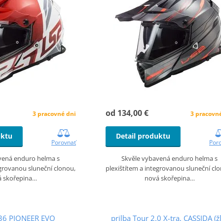
od 134,00 €
3 pracovné dni
3 pracovn
uktu
Detail produktu
Porovnať
Por
vená enduro helma s
Skvěle vybavená enduro helma s
egrovanou sluneční clonou,
plexištítem a integrovanou sluneční cl
á skořepina…
nová skořepina…
36 PIONEER EVO
prilba Tour 2.0 X-tra, CASSIDA (ž