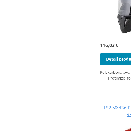
116,03 €
Detail prod
Polykarbonátová s
Protimlžící f
LS2 MX436 P
R