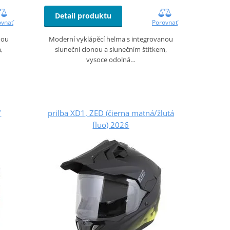
Detail produktu
ovnať
Porovnať
nou
Moderní vyklápěcí helma s integrovanou
,
sluneční clonou a slunečním štítkem,
vysoce odolná…
/
prilba XD1, ZED (čierna matná/žlutá
fluo) 2026