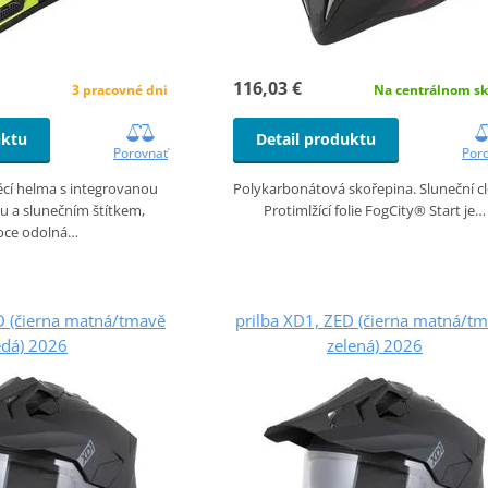
116,03 €
3 pracovné dni
Na centrálnom sk
uktu
Detail produktu
Porovnať
Por
cí helma s integrovanou
Polykarbonátová skořepina. Sluneční c
u a slunečním štítkem,
Protimlžící folie FogCity® Start je…
oce odolná…
D (čierna matná/tmavě
prilba XD1, ZED (čierna matná/t
edá) 2026
zelená) 2026