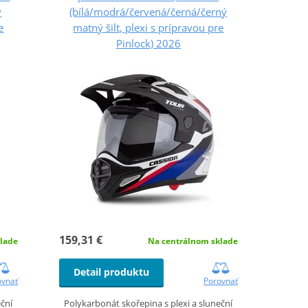
ý
(bílá/modrá/červená/černá/černý
e
matný šilt, plexi s prípravou pre
Pinlock) 2026
159,31 €
lade
Na centrálnom sklade
Detail produktu
ovnať
Porovnať
eční
Polykarbonát skořepina s plexi a sluneční