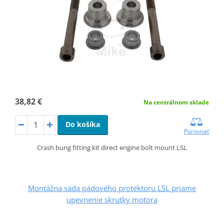
38,82 €
Na centrálnom sklade
Do košíka
Porovnať
Crash bung fitting kit direct engine bolt mount LSL
Montážna sada pádového protektoru LSL priame
upevnenie skrutky motora