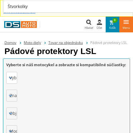
Náhradné diely aj pre tvoje auto nájdeš u nás na
Štvorkolky
www.dsauto.sk
0
Hľadať
Účet
Košík
Menu
Hľadať
Domov
Moto diely
Tovar na objednávku
Pádové protektory LSL
Pádové protektory LSL
Vyberte si náš motocykel a zobrazte si kompatibilné súčiastky:
Vyberte
Značka
Objem motora
Model