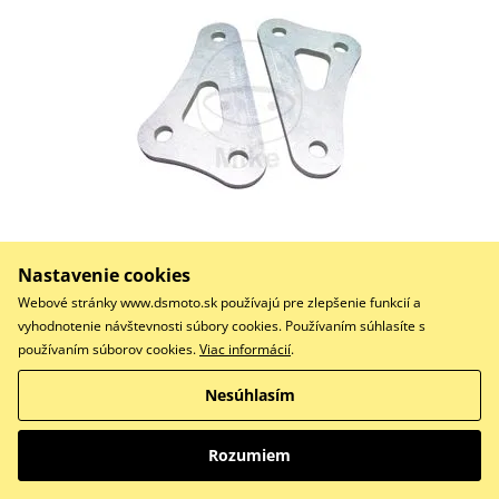
129,15 €
Na objednávku
Nastavenie cookies
Webové stránky www.dsmoto.sk používajú pre zlepšenie funkcií a
Do košíka
vyhodnotenie návštevnosti súbory cookies. Používaním súhlasíte s
Porovnať
používaním súborov cookies.
Viac informácií
.
Adaptér na snížení podvozku sada s ABE
Nesúhlasím
Rozumiem
Adaptéry na zníženie podvozku -sada LUCAS S ABE