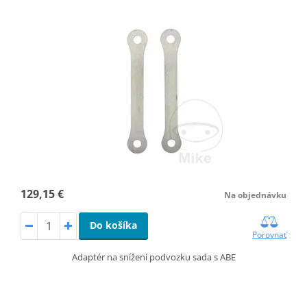
129,15 €
Na objednávku
Do košíka
Porovnať
Adaptér na snížení podvozku sada s ABE