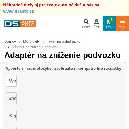
Náhradné diely aj pre tvoje auto nájdeš u nás na
www.dsauto.sk
0
Hľadať
Účet
Košík
Menu
Hľadať
Domov
Moto diely
Tovar na objednávku
Adaptér na zníženie podvozku
Adaptér na zníženie podvozku
Vyberte si náš motocykel a zobrazte si kompatibilné súčiastky:
Vyberte
Značka
Objem motora