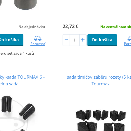
22,72 €
Na objednávku
Na centrálnom sk
Do košíka
Do košíka
Porovnať
Por
ěru set sada 4 kusů
žky -sada TOURMAX 6 -
sada tlmičov záběru rozety (5 ks
elna sada
Tourmax