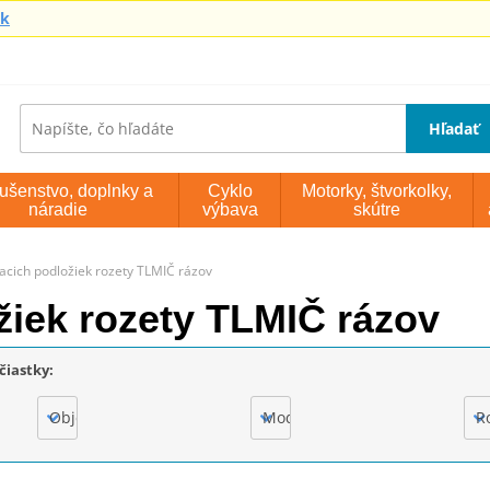
sk
Hľadať
lušenstvo, doplnky a
Cyklo
Motorky, štvorkolky,
náradie
výbava
skútre
acich podložiek rozety TLMIČ rázov
žiek rozety TLMIČ rázov
čiastky:
Objem motora
Model
R