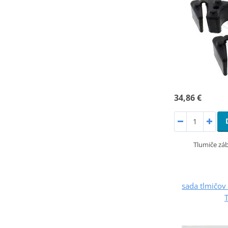
34,86 €
Tlumiče záb
sada tlmičov 