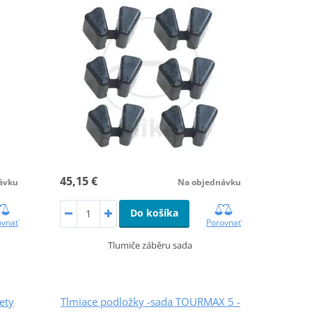
45,15 €
Na objednávku
ávku
Do košíka
Porovnať
ovnať
Tlumiče záběru sada
ety
Tlmiace podložky -sada TOURMAX 5 -