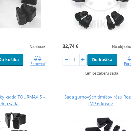
32,74 €
Na objedn
Na dotaz
Do košíka
Do košíka
Por
Porovnať
Tlumiče záběru sada
žky -sada TOURMAX 5 -
Sada gumových tlmičov rázu Roz
elna sada
JMP 6 kusov