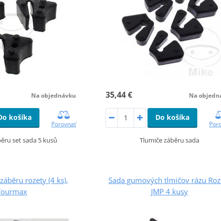
35,44 €
Na objednávku
Na objedn
Do košíka
Do košíka
Porovnať
Por
ěru set sada 5 kusů
Tlumiče záběru sada
záběru rozety (4 ks),
Sada gumových tlmičov rázu Roz
Tourmax
JMP 4 kusy