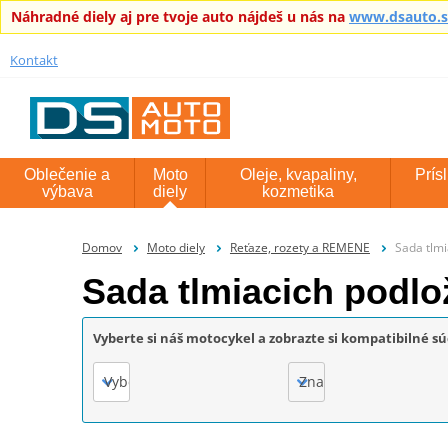
Náhradné diely aj pre tvoje auto nájdeš u nás na
www.dsauto.
Kontakt
Oblečenie a
Moto
Oleje, kvapaliny,
Prís
výbava
diely
kozmetika
Domov
Moto diely
Reťaze, rozety a REMENE
Sada tlmi
Sada tlmiacich podlo
Vyberte si náš motocykel a zobrazte si kompatibilné sú
Vyberte
Značka