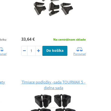
33,64 €
ávku
Na centrálnom sklade
Do košíka
ovnať
Porovnať
ety
Tlmiace podložky -sada TOURMAX 5 -
dielna sada