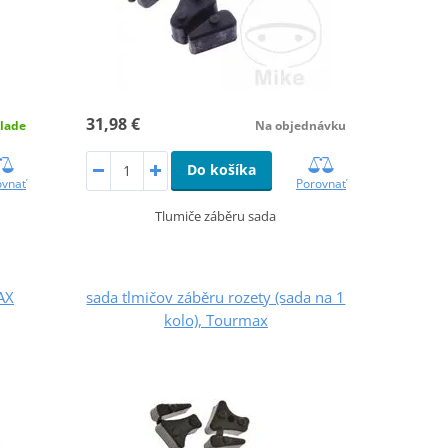
31,98 €
lade
Na objednávku
Do košíka
ovnať
Porovnať
Tlumiče záběru sada
AX
sada tlmičov záběru rozety (sada na 1
kolo), Tourmax