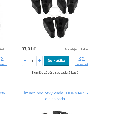
37,01 €
ávku
Na objednávku
Do košíka
ovnať
Porovnať
Tlumiče záběru set sada 5 kusů
ety
Tlmiace podložky -sada TOURMAX 5 -
dielna sada