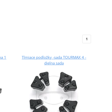
1
na 1
Tlmiace podložky -sada TOURMAX 4 -
dielna sada