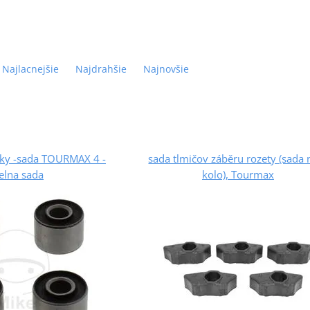
Najlacnejšie
Najdrahšie
Najnovšie
žky -sada TOURMAX 4 -
sada tlmičov záběru rozety (sada 
elna sada
kolo), Tourmax