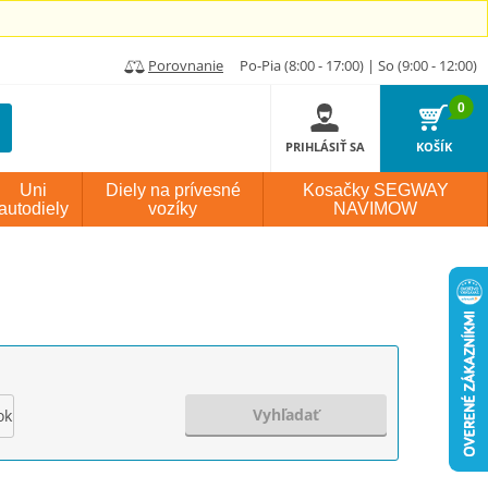
Porovnanie
Po-Pia (8:00 - 17:00) | So (9:00 - 12:00)
0
PRIHLÁSIŤ SA
KOŠÍK
Uni
Diely na prívesné
Kosačky SEGWAY
autodiely
vozíky
NAVIMOW
Vyhľadať
ok výroby