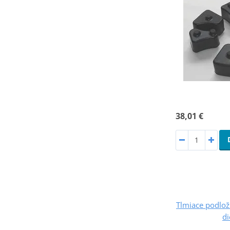
38,01 €
Tlmiace podlo
di