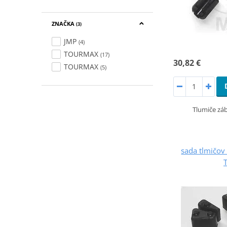
ZNAČKA
(3)
JMP
(4)
TOURMAX
(17)
30,82 €
TOURMAX
(5)
Tlumiče záb
sada tlmičov 