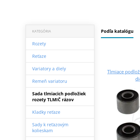
Podľa katalógu
KATEGÓRIA
Rozety
Reťaze
Variatory a diely
Tlmiace podlo
di
Remeň variatoru
Sada tlmiacich podložiek
rozety TLMIČ rázov
Kladky reťaze
Sady k reťazovým
kolieskam