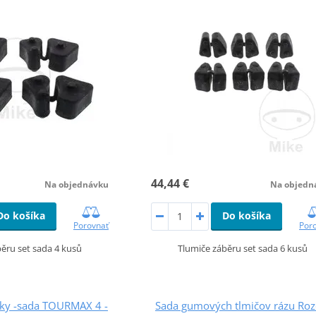
44,44 €
Na objednávku
Na objedn
Do košíka
Do košíka
Porovnať
Por
ěru set sada 4 kusů
Tlumiče záběru set sada 6 kusů
žky -sada TOURMAX 4 -
Sada gumových tlmičov rázu Roz