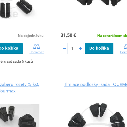
31,50 €
Na objednávku
Na centrálnom sk
Do košíka
Do košíka
Porovnať
Por
ěru set sada 6 kusů
záběru rozety (5 ks),
Tlmiace podložky -sada TOURM
Tourmax