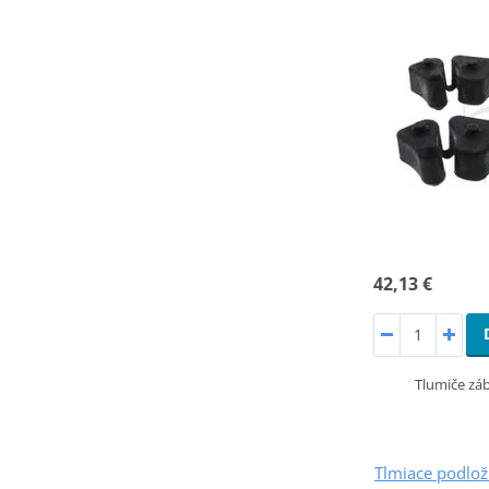
42,13 €
Tlumiče záb
Tlmiace podlo