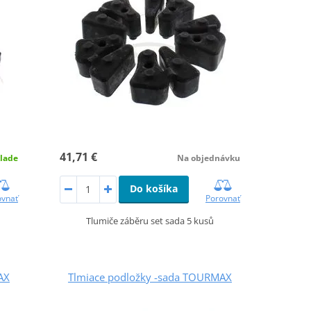
41,71 €
lade
Na objednávku
Do košíka
ovnať
Porovnať
Tlumiče záběru set sada 5 kusů
AX
Tlmiace podložky -sada TOURMAX