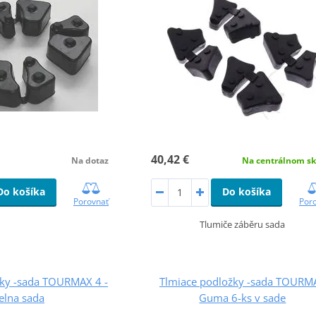
40,42 €
Na dotaz
Na centrálnom sk
Do košíka
Do košíka
Porovnať
Por
Tlumiče záběru sada
žky -sada TOURMAX 4 -
Tlmiace podložky -sada TOURM
elna sada
Guma 6-ks v sade