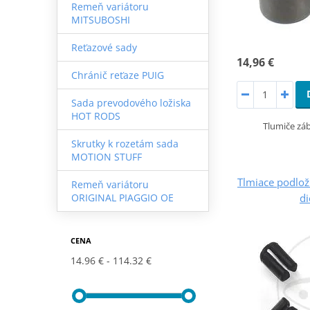
Remeň variátoru
MITSUBOSHI
Reťazové sady
14,96 €
Chránič reťaze PUIG
Sada prevodového ložiska
HOT RODS
Tlumiče záb
Skrutky k rozetám sada
MOTION STUFF
Tlmiace podlo
Remeň variátoru
di
ORIGINAL PIAGGIO OE
CENA
14.96 €
114.32 €