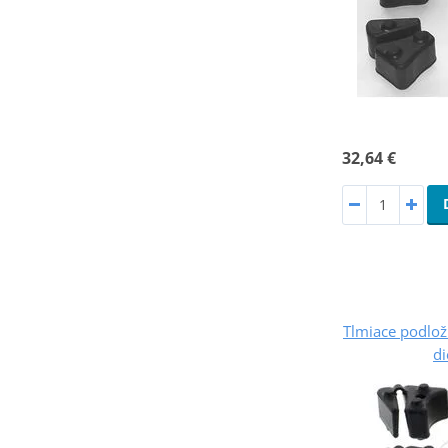
32,64 €
Tlmiace podlo
di