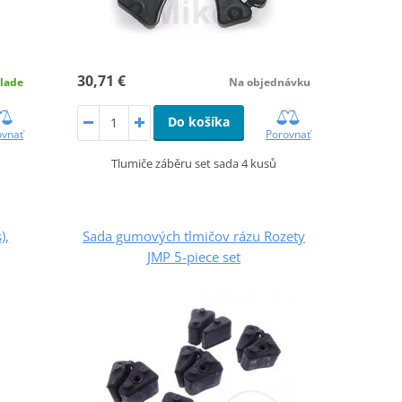
30,71 €
lade
Na objednávku
Do košíka
ovnať
Porovnať
Tlumiče záběru set sada 4 kusů
),
Sada gumových tlmičov rázu Rozety
JMP 5-piece set