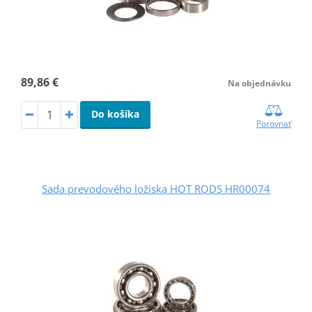
89,86 €
Na objednávku
Do košíka
Porovnať
Sada prevodového ložiska HOT RODS HR00074