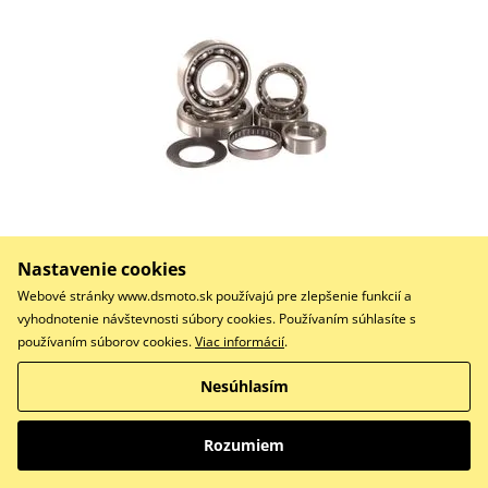
119,14 €
Na objednávku
Nastavenie cookies
Webové stránky www.dsmoto.sk používajú pre zlepšenie funkcií a
Do košíka
vyhodnotenie návštevnosti súbory cookies. Používaním súhlasíte s
Porovnať
používaním súborov cookies.
Viac informácií
.
Transmission bearing kit
Nesúhlasím
Rozumiem
Sada prevodového ložiska HOT RODS TBK0041