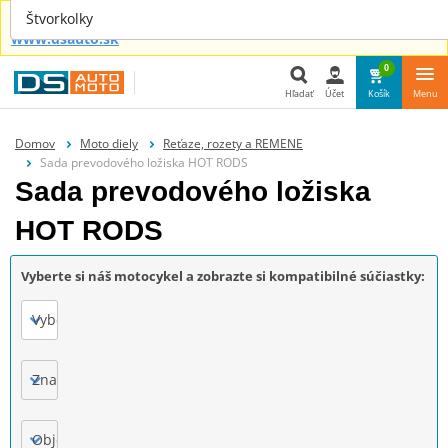
Náhradné diely aj pre tvoje auto nájdeš u nás na
Štvorkolky
www.dsauto.sk
0
Hľadať
Účet
Košík
Menu
Hľadať
Domov
Moto diely
Reťaze, rozety a REMENE
Sada prevodového ložiska HOT RODS
Sada prevodového ložiska
HOT RODS
Vyberte si náš motocykel a zobrazte si kompatibilné súčiastky:
Vyberte
Značka
Objem motora