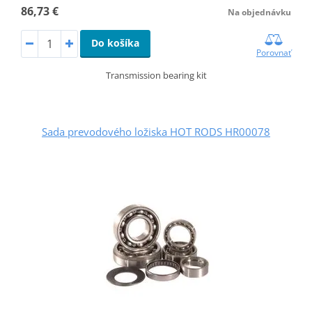
86,73 €
Na objednávku
Do košíka
Porovnať
Transmission bearing kit
Sada prevodového ložiska HOT RODS HR00078