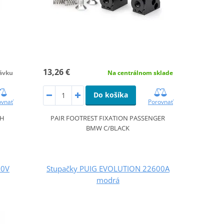
13,26 €
ávku
Na centrálnom sklade
Do košíka
ovnať
Porovnať
CH
PAIR FOOTREST FIXATION PASSENGER
BMW C/BLACK
00V
Stupačky PUIG EVOLUTION 22600A
modrá