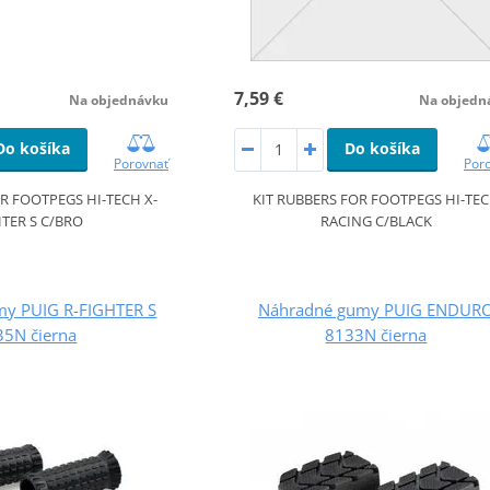
7,59 €
Na objednávku
Na objedn
Do košíka
Do košíka
Porovnať
Por
R FOOTPEGS HI-TECH X-
KIT RUBBERS FOR FOOTPEGS HI-TE
TER S C/BRO
RACING C/BLACK
my PUIG R-FIGHTER S
Náhradné gumy PUIG ENDUR
35N čierna
8133N čierna