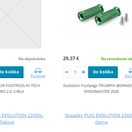
29,37 €
Na objednávku
Na centrálnom sk
Do košíka
Do košíka
Porovnať
Por
FOR FOOTPEGS HI-TECH
Evolution Footpegs TRIUMPH BONNEV
RO 2.0. C/BLA
SPEEDMASTER 2026
G EVOLUTION 22600L
Stupačky PUIG EVOLUTION 226
fialová
čierna