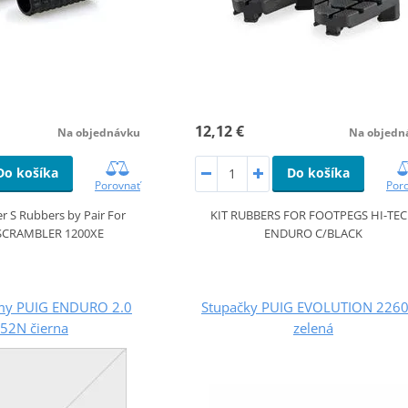
12,12 €
Na objednávku
Na objedn
Do košíka
Do košíka
Porovnať
Por
er S Rubbers by Pair For
KIT RUBBERS FOR FOOTPEGS HI-TE
SCRAMBLER 1200XE
ENDURO C/BLACK
my PUIG ENDURO 2.0
Stupačky PUIG EVOLUTION 226
52N čierna
zelená