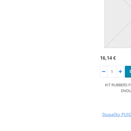
16,14 €
KIT RUBBERS 
ENDU
Stupačky PUI