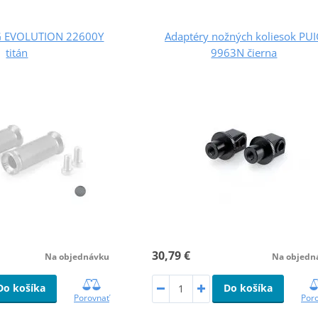
G EVOLUTION 22600Y
Adaptéry nožných koliesok PU
titán
9963N čierna
30,79 €
Na objednávku
Na objedn
Do košíka
Do košíka
Porovnať
Por