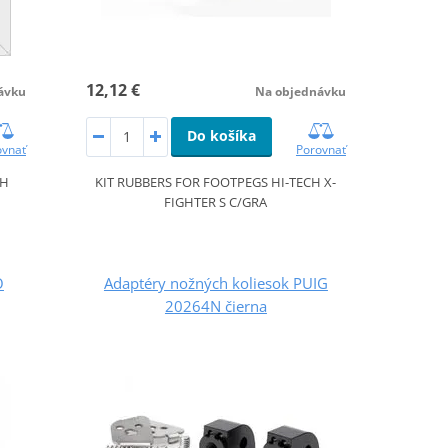
12,12 €
ávku
Na objednávku
Do košíka
ovnať
Porovnať
CH
KIT RUBBERS FOR FOOTPEGS HI-TECH X-
FIGHTER S C/GRA
O
Adaptéry nožných koliesok PUIG
20264N čierna