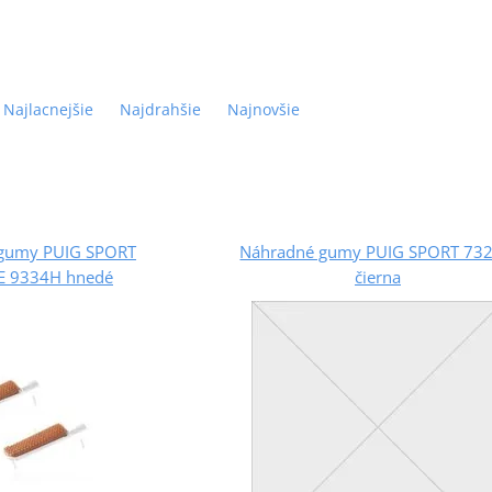
Najlacnejšie
Najdrahšie
Najnovšie
gumy PUIG SPORT
Náhradné gumy PUIG SPORT 73
E 9334H hnedé
čierna