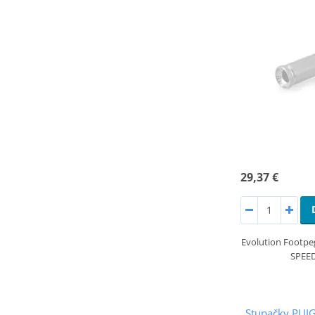
29,37 €
Evolution Footp
SPEE
Stupačky PUI