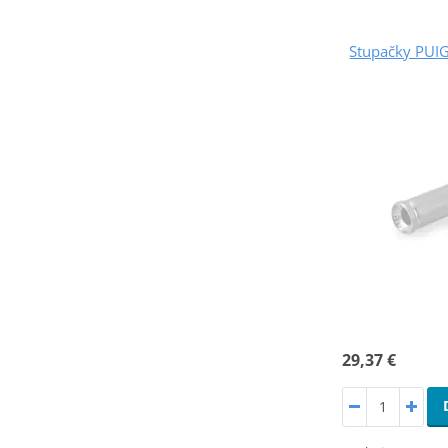
Stupačky PUI
29,37 €