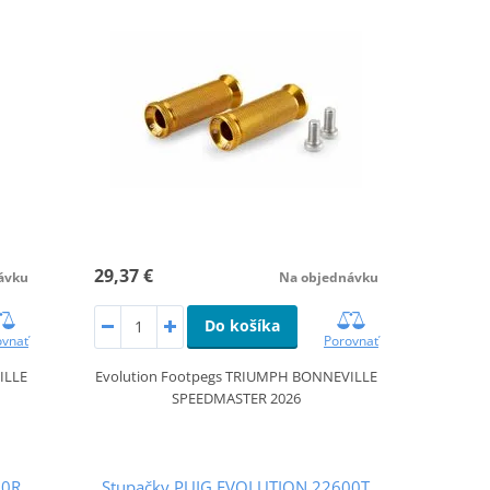
29,37 €
ávku
Na objednávku
Do košíka
ovnať
Porovnať
ILLE
Evolution Footpegs TRIUMPH BONNEVILLE
SPEEDMASTER 2026
00R
Stupačky PUIG EVOLUTION 22600T