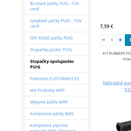
Brzdové páčky PUIG -TÜV
certf
Spojkové páčky PUIG - TÜV
7,59 €
certf
OFF ROAD páčky PUIG
Stupačky-jazdec PUIG
KIT RUBBERS FO
FIGH
Stupačky-spolujazdec
PUIG
Footrests CUSTOMACCES
Náhradné gu
93
MX Produkty WRP
Výkyvné páčky WRP
Kompletné páčky RMS
Kompletné plynové
rukoväte RMS (Domino)