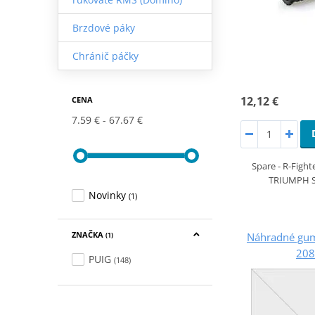
Brzdové páky
Chránič páčky
12,12 €
CENA
7.59 €
67.67 €
Spare - R-Fight
TRIUMPH 
Novinky
(1)
ZNAČKA
Náhradné gu
(1)
208
PUIG
(148)