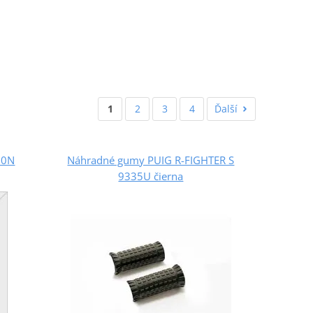
1
2
3
4
Ďalší
20N
Náhradné gumy PUIG R-FIGHTER S
9335U čierna