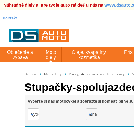
Náhradné diely aj pre tvoje auto nájdeš u nás na
www.dsauto.
Kontakt
Oblečenie a
Moto
Oleje, kvapaliny,
Prís
výbava
diely
kozmetika
Domov
Moto diely
Páčky, stupačky a ovládacie prvky
S
Stupačky-spolujazde
Vyberte si náš motocykel a zobrazte si kompatibilné sú
Vyberte
Značka