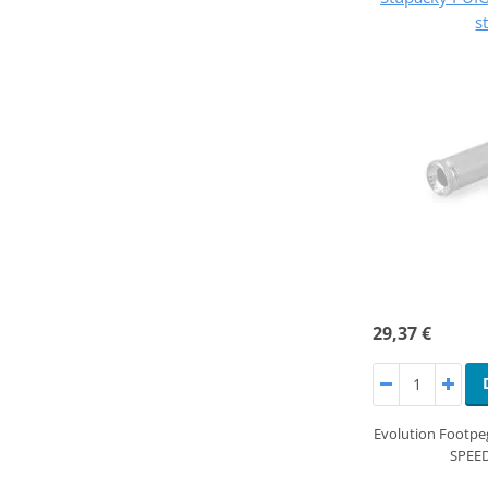
s
29,37 €
Evolution Footp
SPEE