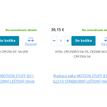
30,15 €
Na centrálnom sklade
Na centrálnom sk
Do košíka
Do košíka
Porovnať
Por
 CRF250 03', SILVER
HON. CRF250R/X'04-'05, CR250R 04-
CRF250X 04
a MOTION STUFF 831-
Riadiaca páka MOTION STUFF 8
ORNÝ LEŠTENÝ Hliník
02210 STRIEBORNÝ LEŠTENÝ Hli