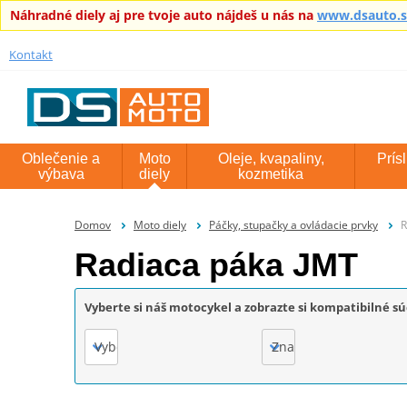
Náhradné diely aj pre tvoje auto nájdeš u nás na
www.dsauto.
Kontakt
Oblečenie a
Moto
Oleje, kvapaliny,
Prís
výbava
diely
kozmetika
Domov
Moto diely
Páčky, stupačky a ovládacie prvky
R
Radiaca páka JMT
Vyberte si náš motocykel a zobrazte si kompatibilné sú
Vyberte
Značka