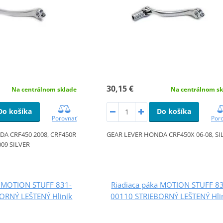
30,15 €
Na centrálnom sklade
Na centrálnom sk
Do košíka
Do košíka
Porovnať
Por
A CRF450 2008, CRF450R
GEAR LEVER HONDA CRF450X 06-08, SI
009 SILVER
a MOTION STUFF 831-
Riadiaca páka MOTION STUFF 8
ORNÝ LEŠTENÝ Hliník
00110 STRIEBORNÝ LEŠTENÝ Hli