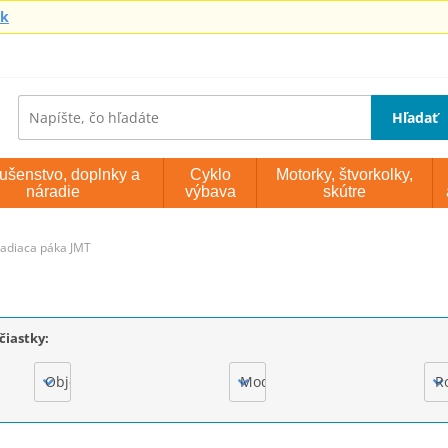
sk
Hľadať
lušenstvo, doplnky a
Cyklo
Motorky, štvorkolky,
náradie
výbava
skútre
adiaca páka JMT
čiastky:
Objem motora
Model
R