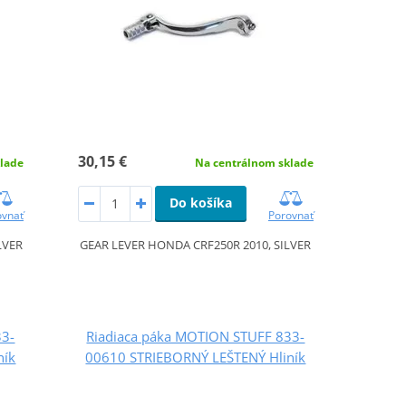
30,15 €
lade
Na centrálnom sklade
Do košíka
ovnať
Porovnať
LVER
GEAR LEVER HONDA CRF250R 2010, SILVER
33-
Riadiaca páka MOTION STUFF 833-
ník
00610 STRIEBORNÝ LEŠTENÝ Hliník