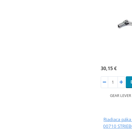
30,15 €
GEAR LEVER
Riadiaca pák
00710 STRIEB