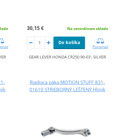
30,15 €
lade
Na centrálnom sklade
Do košíka
ovnať
Porovnať
VER
GEAR LEVER HONDA CR250 90-03', SILVER
31-
Riadiaca páka MOTION STUFF 831-
ník
01610 STRIEBORNÝ LEŠTENÝ Hliník