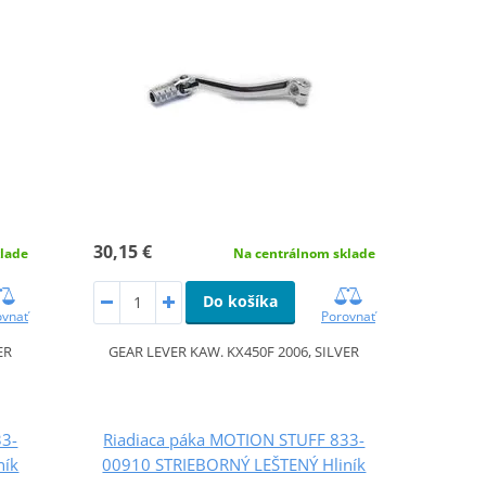
30,15 €
lade
Na centrálnom sklade
Do košíka
ovnať
Porovnať
ER
GEAR LEVER KAW. KX450F 2006, SILVER
33-
Riadiaca páka MOTION STUFF 833-
ník
00910 STRIEBORNÝ LEŠTENÝ Hliník