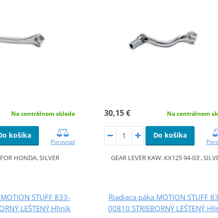
30,15 €
Na centrálnom sklade
Na centrálnom sk
Do košíka
Do košíka
Porovnať
Por
 FOR HONDA, SILVER
GEAR LEVER KAW. KX125 94-03', SILV
a MOTION STUFF 833-
Riadiaca páka MOTION STUFF 8
ORNÝ LEŠTENÝ Hliník
00810 STRIEBORNÝ LEŠTENÝ Hli