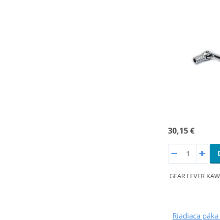
30,15 €
GEAR LEVER KAWA
Riadiaca pák