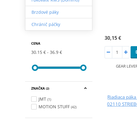
Brzdové páky
Chránič páčky
30,15 €
CENA
30.15 €
36.9 €
GEAR LEVER
ZNAČKA
(2)
Riadiaca pák
JMT
(1)
02110 STRIEB
MOTION STUFF
(42)