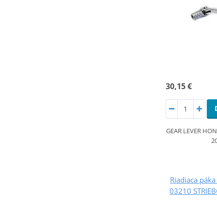
30,15 €
GEAR LEVER HOND
2
Riadiaca pák
03210 STRIEB