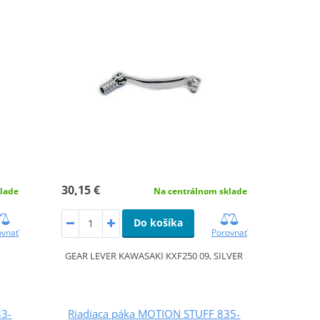
30,15 €
lade
Na centrálnom sklade
Do košíka
ovnať
Porovnať
GEAR LEVER KAWASAKI KXF250 09, SILVER
33-
Riadiaca páka MOTION STUFF 835-