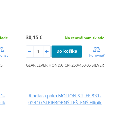
30,15 €
lade
Na centrálnom sklade
Do košíka
ovnať
Porovnať
05
GEAR LEVER HONDA, CRF250/450 05 SILVER
31-
Riadiaca páka MOTION STUFF 831-
ník
02410 STRIEBORNÝ LEŠTENÝ Hliník