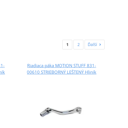
1
2
Ďalší
31-
Riadiaca páka MOTION STUFF 831-
ník
00610 STRIEBORNÝ LEŠTENÝ Hliník