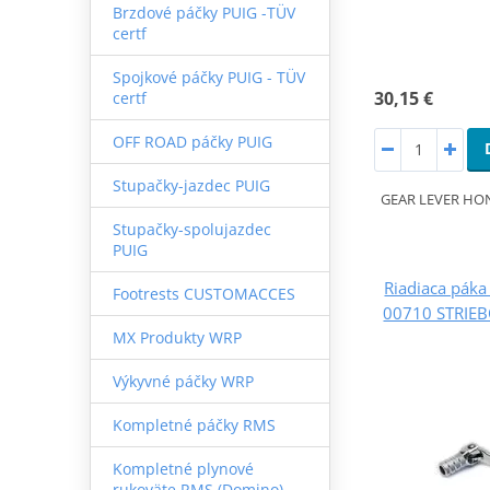
Brzdové páčky PUIG -TÜV
certf
Spojkové páčky PUIG - TÜV
30,15 €
certf
OFF ROAD páčky PUIG
Stupačky-jazdec PUIG
GEAR LEVER HON
Stupačky-spolujazdec
PUIG
Riadiaca pák
Footrests CUSTOMACCES
00710 STRIEB
MX Produkty WRP
Výkyvné páčky WRP
Kompletné páčky RMS
Kompletné plynové
rukoväte RMS (Domino)