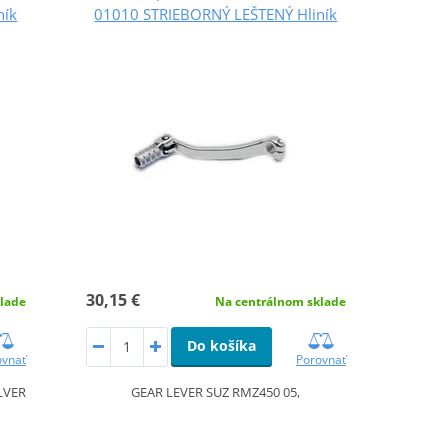
ník
01010 STRIEBORNÝ LEŠTENÝ Hliník
30,15 €
lade
Na centrálnom sklade
Do košíka
ovnať
Porovnať
LVER
GEAR LEVER SUZ RMZ450 05,