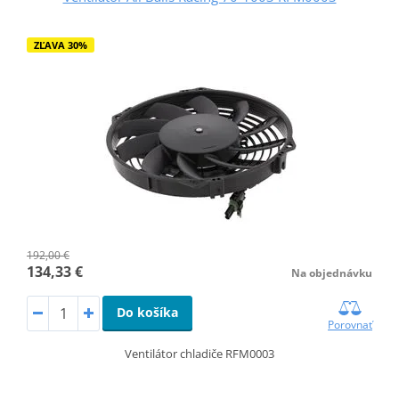
ZĽAVA 30%
192,00 €
134,33 €
Na objednávku
Do košíka
Porovnať
Ventilátor chladiče RFM0003