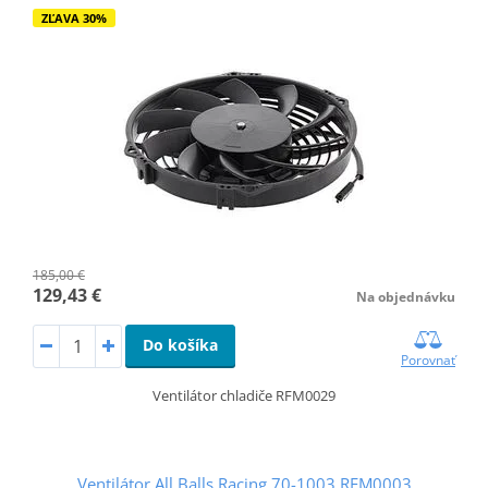
ZĽAVA 30%
185,00 €
129,43 €
Na objednávku
Do košíka
Porovnať
Ventilátor chladiče RFM0029
Ventilátor All Balls Racing 70-1003 RFM0003