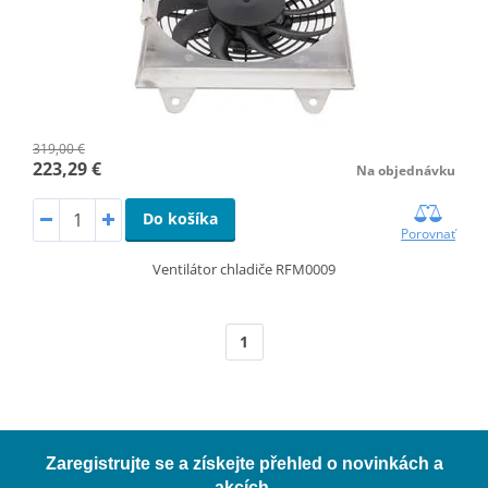
319,00 €
223,29 €
Na objednávku
Do košíka
Porovnať
Ventilátor chladiče RFM0009
1
Zaregistrujte se a získejte přehled o novinkách a
akcích.