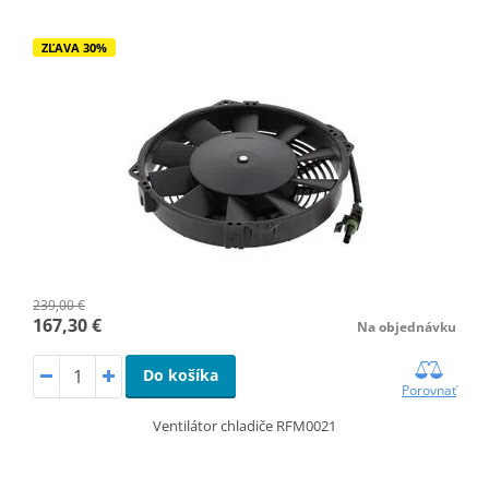
ZĽAVA 30%
239,00 €
167,30 €
Na objednávku
Do košíka
Porovnať
Ventilátor chladiče RFM0021