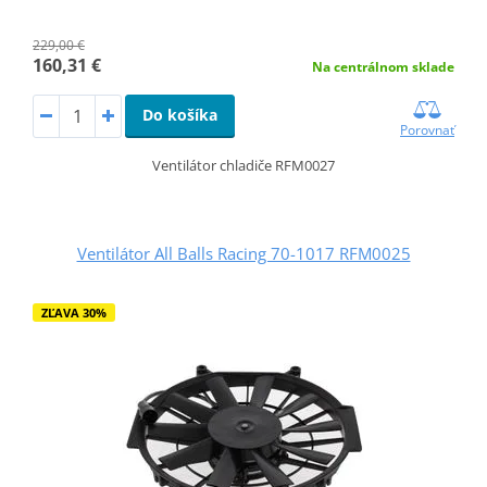
229,00 €
160,31 €
Na centrálnom sklade
Do košíka
Porovnať
Ventilátor chladiče RFM0027
Ventilátor All Balls Racing 70-1017 RFM0025
ZĽAVA 30%