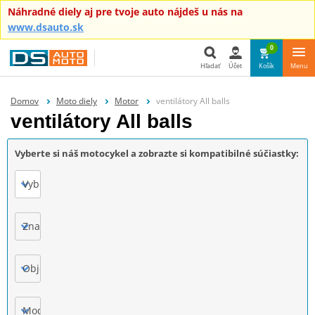
Náhradné diely aj pre tvoje auto nájdeš u nás na
www.dsauto.sk
0
Hľadať
Účet
Košík
Menu
Hľadať
Domov
Moto diely
Motor
ventilátory All balls
ventilátory All balls
Vyberte si náš motocykel a zobrazte si kompatibilné súčiastky:
Vyberte
Značka
Objem motora
Model