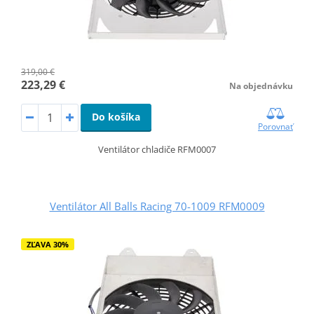
319,00 €
223,29 €
Na objednávku
Do košíka
Porovnať
Ventilátor chladiče RFM0007
Ventilátor All Balls Racing 70-1009 RFM0009
ZĽAVA 30%