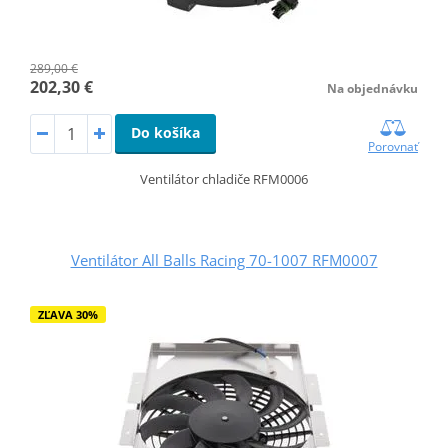
289,00 €
202,30 €
Na objednávku
Do košíka
Porovnať
Ventilátor chladiče RFM0006
Ventilátor All Balls Racing 70-1007 RFM0007
ZĽAVA 30%