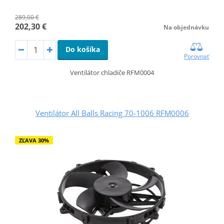
289,00 €
202,30 €
Na objednávku
Do košíka
Porovnať
Ventilátor chladiče RFM0004
Ventilátor All Balls Racing 70-1006 RFM0006
ZĽAVA 30%