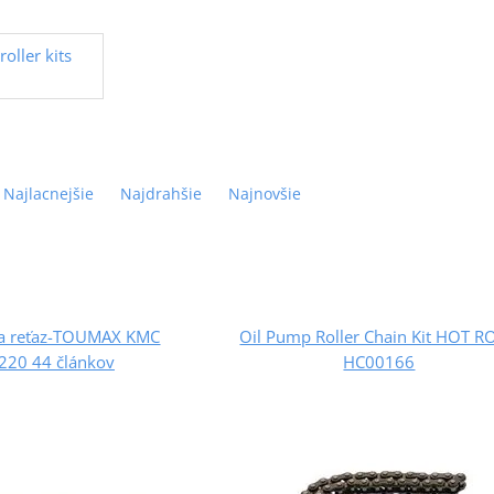
oller kits
Najlacnejšie
Najdrahšie
Najnovšie
a reťaz-TOUMAX KMC
Oil Pump Roller Chain Kit HOT 
20 44 článkov
HC00166