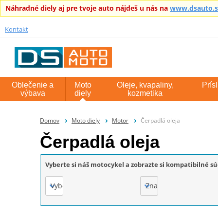
Náhradné diely aj pre tvoje auto nájdeš u nás na
www.dsauto.
Kontakt
Oblečenie a
Moto
Oleje, kvapaliny,
Prís
výbava
diely
kozmetika
Domov
Moto diely
Motor
Čerpadlá oleja
Čerpadlá oleja
Vyberte si náš motocykel a zobrazte si kompatibilné sú
Vyberte
Značka