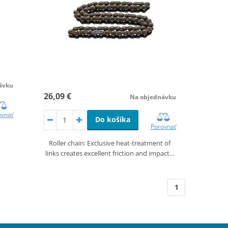
ávku
26,09 €
Na objednávku
ovnať
Do košíka
Porovnať
Roller chain: Exclusive heat-treatment of
links creates excellent friction and impact…
1