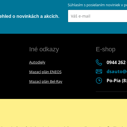
Súhlasím s posielaním noviniek v
přehled o novinkách a akcích.
Iné odkazy
E-shop
0944 262
Autodiely
dsauto@
Mazací plán ENEOS
Po-Pia (8:
Mazací plán Bel-Ray
Facebook
Copyright © 2026 www.dsmoto.sk
Všetky práva vyhradené