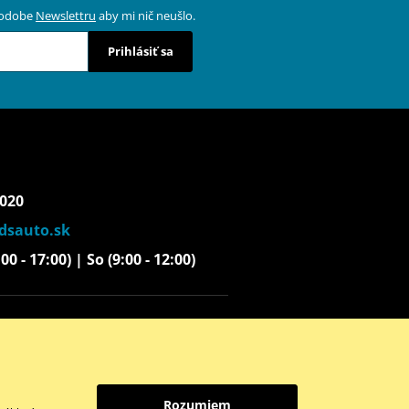
 podobe
Newslettru
aby mi nič neušlo.
Prihlásiť sa
 020
dsauto.sk
00 - 17:00) | So (9:00 - 12:00)
Instagram
Youtube
Rozumiem