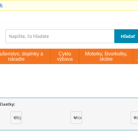
sk
Hľadať
lušenstvo, doplnky a
Cyklo
Motorky, štvorkolky,
náradie
výbava
skútre
čiastky:
Objem motora
Model
R