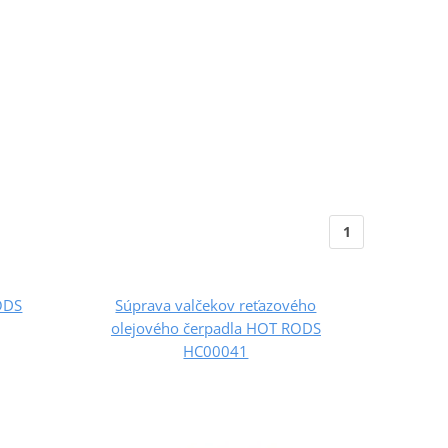
1
RODS
Súprava valčekov reťazového
olejového čerpadla HOT RODS
HC00041