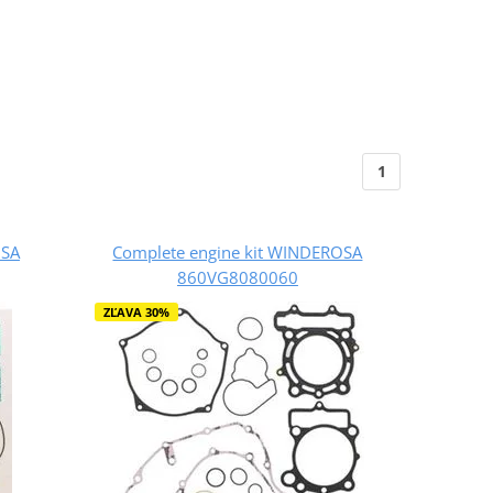
1
OSA
Complete engine kit WINDEROSA
860VG8080060
ZĽAVA 30%