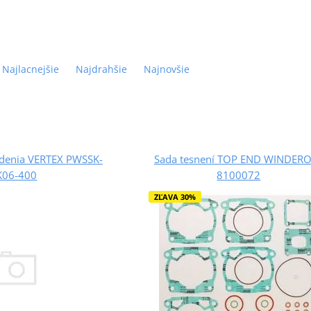
Najlacnejšie
Najdrahšie
Najnovšie
iadenia VERTEX PWSSK-
Sada tesnení TOP END WINDER
K06-400
8100072
ZĽAVA 30%