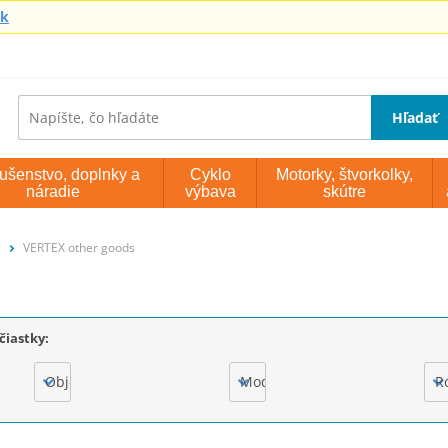
sk
Hľadať
lušenstvo, doplnky a
Cyklo
Motorky, štvorkolky,
náradie
výbava
skútre
VERTEX other goods
čiastky:
Objem motora
Model
R