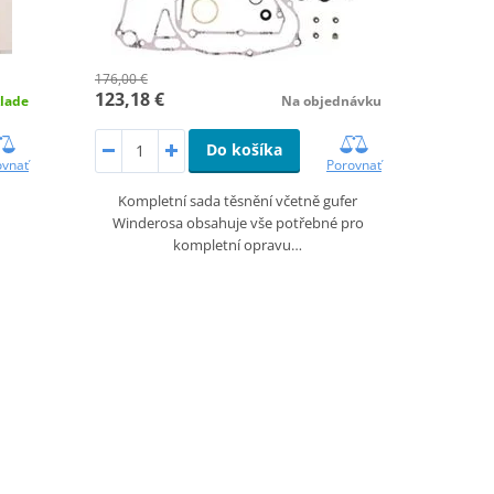
176,00 €
123,18 €
lade
Na objednávku
Do košíka
ovnať
Porovnať
Kompletní sada těsnění včetně gufer
Winderosa obsahuje vše potřebné pro
kompletní opravu…