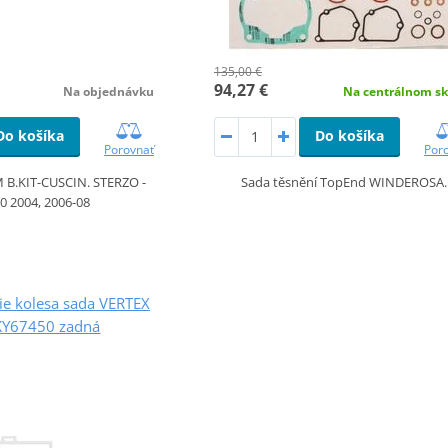
135,00 €
94,27 €
Na objednávku
Na centrálnom sk
Do košíka
Do košíka
Porovnať
Por
 B.KIT-CUSCIN. STERZO -
Sada těsnění TopEnd WINDEROSA.
0 2004, 2006-08
ie kolesa sada VERTEX
Y67450 zadná