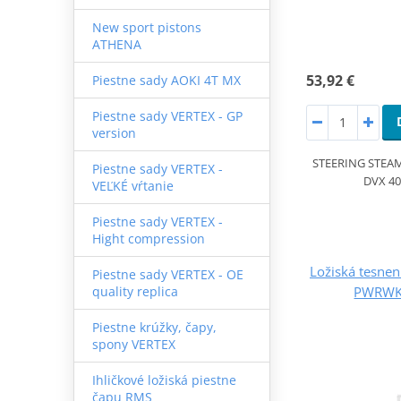
New sport pistons
ATHENA
53,92 €
Piestne sady AOKI 4T MX
Piestne sady VERTEX - GP
version
STEERING STEAM
Piestne sady VERTEX -
DVX 40
VEĽKÉ vŕtanie
Piestne sady VERTEX -
Hight compression
Ložiská tesnen
Piestne sady VERTEX - OE
PWRWK
quality replica
Piestne krúžky, čapy,
spony VERTEX
Ihličkové ložiská piestne
čapu RMS