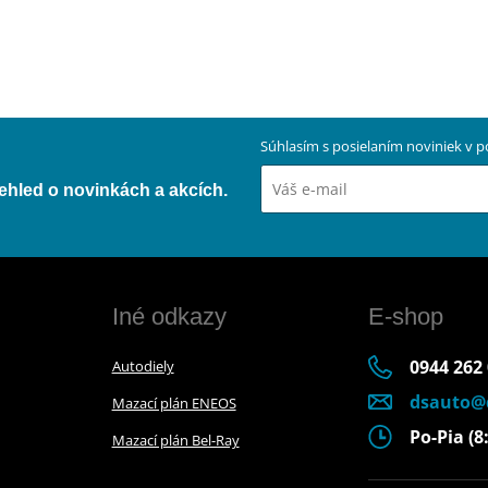
Súhlasím s posielaním noviniek v
přehled o novinkách a akcích.
Iné odkazy
E-shop
0944 262
Autodiely
dsauto@
Mazací plán ENEOS
Po-Pia (8:
Mazací plán Bel-Ray