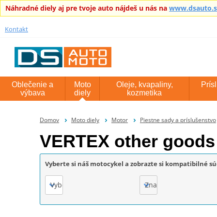
Náhradné diely aj pre tvoje auto nájdeš u nás na
www.dsauto.
Kontakt
Oblečenie a
Moto
Oleje, kvapaliny,
Prís
výbava
diely
kozmetika
Domov
Moto diely
Motor
Piestne sady a príslušenstvo
VERTEX other goods
Vyberte si náš motocykel a zobrazte si kompatibilné sú
Vyberte
Značka