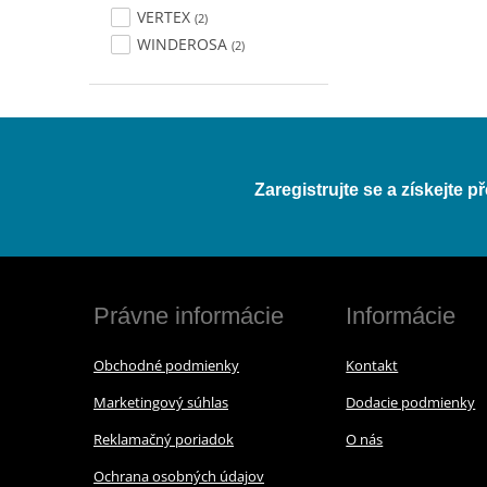
VERTEX
(2)
WINDEROSA
(2)
Zaregistrujte se a získejte 
Právne informácie
Informácie
Obchodné podmienky
Kontakt
Marketingový súhlas
Dodacie podmienky
Reklamačný poriadok
O nás
Ochrana osobných údajov