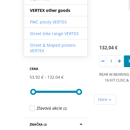
VERTEX other goods
PWC piesty VERTEX
Street bike range VERTEX
Street & Moped pistons
132,04 €
VERTEX
CENA
REAR W.BEARING &
53.92 €
132.04 €
16 KIT CUSC.
Hore
Zľavová akcie
(2)
ZNAČKA
(2)