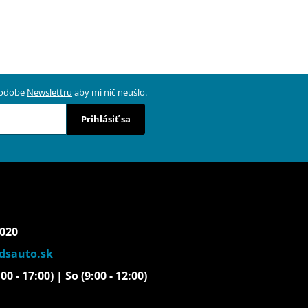
 podobe
Newslettru
aby mi nič neušlo.
Prihlásiť sa
 020
dsauto.sk
00 - 17:00) | So (9:00 - 12:00)