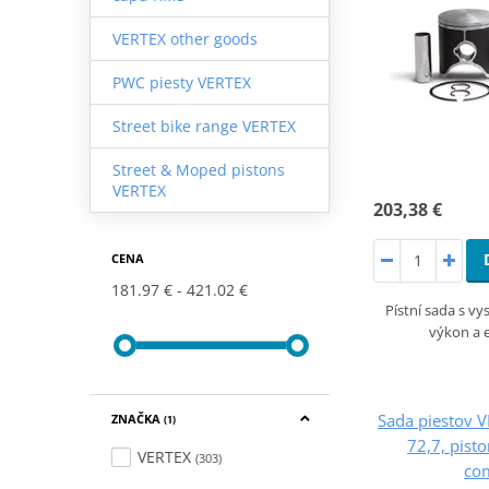
VERTEX other goods
PWC piesty VERTEX
Street bike range VERTEX
Street & Moped pistons
VERTEX
203,38 €
CENA
181.97 €
421.02 €
Pístní sada s v
výkon a e
Sada piestov 
ZNAČKA
(1)
72,7, pist
VERTEX
(303)
co