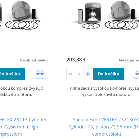
203,38 €
Na objednávku
Na objedn
Do košíka
Do košíka
Porovnať
Por
ysokou kompresí zvyšující
Pístní sada s vysokou kompresí zvyšuj
fektivitu motoru.
výkon a efektivitu motoru.
VERTEX 23213 Cylinder
Sada piestov VERTEX 2321303
on 72,66 mm (High
Cylinder 73, piston 72,96 mm (H
mpression)
compression)