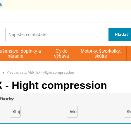
sk
Hľadať
lušenstvo, doplnky a
Cyklo
Motorky, štvorkolky,
náradie
výbava
skútre
Piestne sady VERTEX - Hight compression
 - Hight compression
čiastky:
Objem motora
Model
R