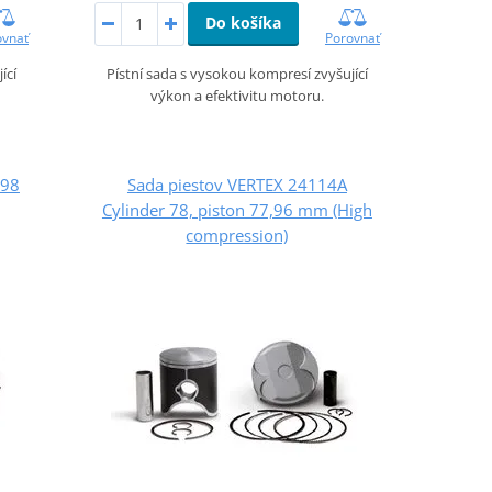
Do košíka
ovnať
Porovnať
ící
Pístní sada s vysokou kompresí zvyšující
výkon a efektivitu motoru.
,98
Sada piestov VERTEX 24114A
Cylinder 78, piston 77,96 mm (High
compression)