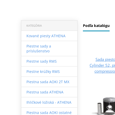
Podľa katalógu
KATEGÓRIA
Kované piesty ATHENA
Piestne sady a
príslušenstvo
Sada pies
Piestne sady RMS
Cylinder 52, 
compression
Piestne krúžky RMS
Piestna sada AOKI 2T MX
Piestna sada ATHENA
Ihličkové ložiská - ATHENA
Piestna sada AOKI ostatné