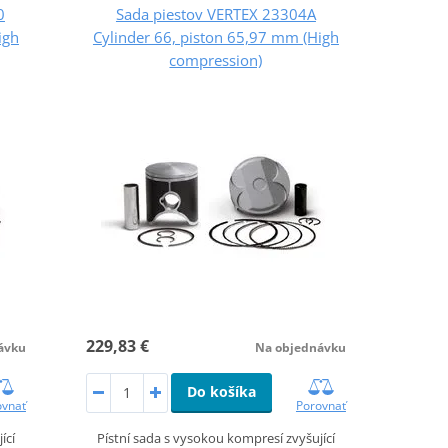
0
Sada piestov VERTEX 23304A
igh
Cylinder 66, piston 65,97 mm (High
compression)
229,83 €
ávku
Na objednávku
Do košíka
ovnať
Porovnať
ící
Pístní sada s vysokou kompresí zvyšující