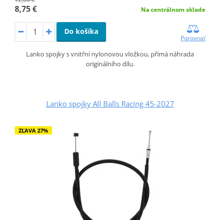
8,75 €
Na centrálnom sklade
Do košíka
Porovnať
Lanko spojky s vnitřní nylonovou vložkou, přímá náhrada
originálního dílu.
Lanko spojky All Balls Racing 45-2027
ZĽAVA 27%