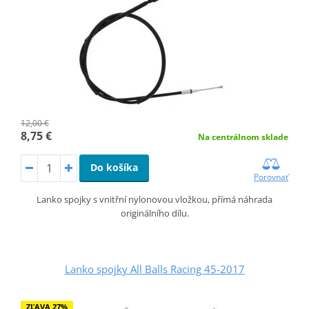
12,00 €
8,75 €
Na centrálnom sklade
Do košíka
Porovnať
Lanko spojky s vnitřní nylonovou vložkou, přímá náhrada
originálního dílu.
Lanko spojky All Balls Racing 45-2017
ZĽAVA 27%