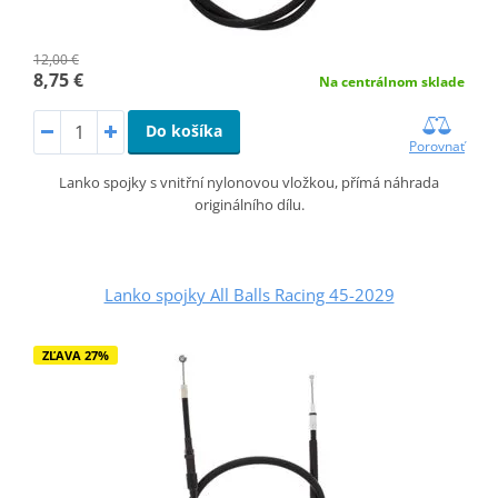
12,00 €
8,75 €
Na centrálnom sklade
Do košíka
Porovnať
Lanko spojky s vnitřní nylonovou vložkou, přímá náhrada
originálního dílu.
Lanko spojky All Balls Racing 45-2029
ZĽAVA 27%