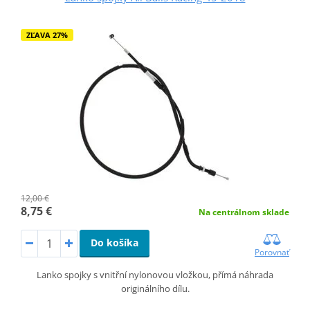
ZĽAVA 27%
12,00 €
8,75 €
Na centrálnom sklade
Do košíka
Porovnať
Lanko spojky s vnitřní nylonovou vložkou, přímá náhrada
originálního dílu.