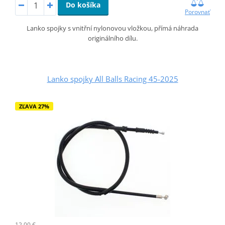
Do košíka
Porovnať
Lanko spojky s vnitřní nylonovou vložkou, přímá náhrada
originálního dílu.
Lanko spojky All Balls Racing 45-2025
ZĽAVA 27%
12,00 €