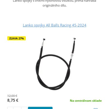
Lanko spojky s vnitřní nylonovou vložkou, přímá náhrada
originálního dílu.
Lanko spojky All Balls Racing 45-2024
ZĽAVA 27%
12,00 €
8,75 €
Na centrálnom sklade