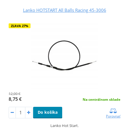
Lanko HOTSTART All Balls Racing 45-3006
ZĽAVA 27%
12,00 €
8,75 €
Na centrálnom sklade
Do košíka
Porovnať
Lanko Hot Start.