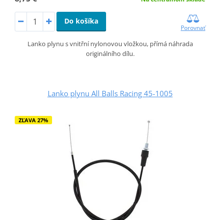
Do košíka
Porovnať
Lanko plynu s vnitřní nylonovou vložkou, přímá náhrada
originálního dílu.
Lanko plynu All Balls Racing 45-1005
ZĽAVA 27%