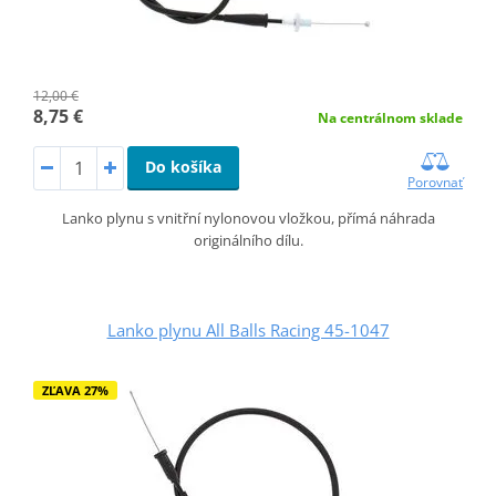
12,00 €
8,75 €
Na centrálnom sklade
Do košíka
Porovnať
Lanko plynu s vnitřní nylonovou vložkou, přímá náhrada
originálního dílu.
Lanko plynu All Balls Racing 45-1047
ZĽAVA 27%