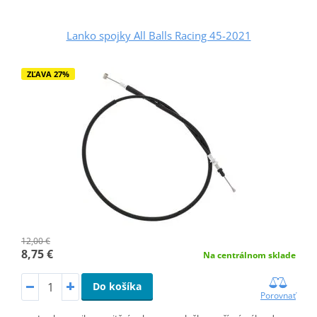
Lanko spojky All Balls Racing 45-2021
ZĽAVA 27%
12,00 €
8,75 €
Na centrálnom sklade
Do košíka
Porovnať