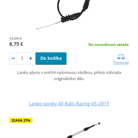
12,00 €
8,75 €
Na centrálnom sklade
Do košíka
Porovnať
Lanko plynu s vnitřní nylonovou vložkou, přímá náhrada
originálního dílu.
Lanko spojky All Balls Racing 45-2015
ZĽAVA 27%