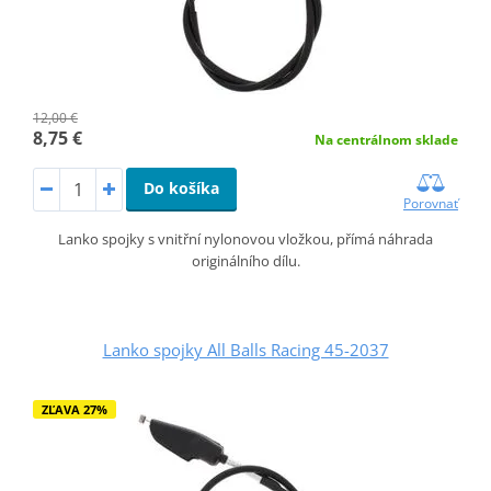
12,00 €
8,75 €
Na centrálnom sklade
Do košíka
Porovnať
Lanko spojky s vnitřní nylonovou vložkou, přímá náhrada
originálního dílu.
Lanko spojky All Balls Racing 45-2037
ZĽAVA 27%