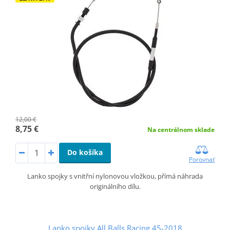
12,00 €
8,75 €
Na centrálnom sklade
Do košíka
Porovnať
Lanko spojky s vnitřní nylonovou vložkou, přímá náhrada
originálního dílu.
Lanko spojky All Balls Racing 45-2018