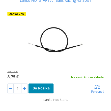
Lanko HOTSTART All Balls Racing 45-3001
ZĽAVA 27%
12,00 €
8,75 €
Na centrálnom sklade
Do košíka
Porovnať
Lanko Hot Start.