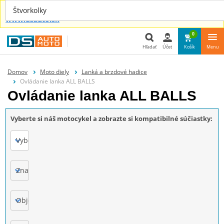
Náhradné diely aj pre tvoje auto nájdeš u nás na
Štvorkolky
www.dsauto.sk
0
Hľadať
Účet
Košík
Menu
Hľadať
Domov
Moto diely
Lanká a brzdové hadice
Ovládanie lanka ALL BALLS
Ovládanie lanka ALL BALLS
Vyberte si náš motocykel a zobrazte si kompatibilné súčiastky:
Vyberte
Značka
Objem motora