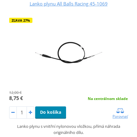
Lanko plynu All Balls Racing 45-1069
ZĽAVA 27%
12,00 €
8,75 €
Na centrálnom sklade
Do košíka
Porovnať
Lanko plynu s vnitřní nylonovou vložkou, přímá náhrada
originálního dílu.