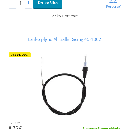
Do košíka
Porovnať
Lanko Hot Start.
Lanko plynu All Balls Racing 45-1002
ZĽAVA 27%
12,00 €
8,75 €
Na centrálnom sklade