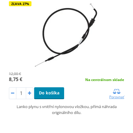
ZĽAVA 27%
12,00 €
8,75 €
Na centrálnom sklade
Do košíka
Porovnať
Lanko plynu s vnitřní nylonovou vložkou, přímá náhrada
originálního dílu.