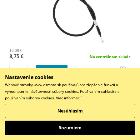
12,00 €
8,75 €
Na centrálnom sklade
Do košíka
Porovnať
Nastavenie cookies
Webové stránky www.dsmoto.sk používajú pre zlepšenie funkcií a
Lanko spojky s vnitřní nylonovou vložkou, přímá náhrada
originálního dílu.
vyhodnotenie návštevnosti súbory cookies. Používaním súhlasíte s
používaním súborov cookies.
Viac informácií
.
Nesúhlasím
Lanko spojky All Balls Racing 45-2052
Rozumiem
ZĽAVA 27%