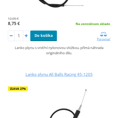
12,00 €
8,75 €
Na centrálnom sklade
Do košíka
Porovnať
Lanko plynu s vnitřní nylonovou vložkou, přímá náhrada
originálního dílu.
Lanko plynu All Balls Racing 45-1205
ZĽAVA 27%