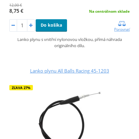
12,00 €
8,75 €
Na centrálnom sklade
Do košíka
Porovnať
Lanko plynu s vnitřní nylonovou vložkou, přímá náhrada
originálního dílu.
Lanko plynu All Balls Racing 45-1203
ZĽAVA 27%