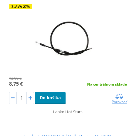
ZĽAVA 27%
12,00 €
8,75 €
Na centrálnom sklade
Do košíka
Porovnať
Lanko Hot Start.