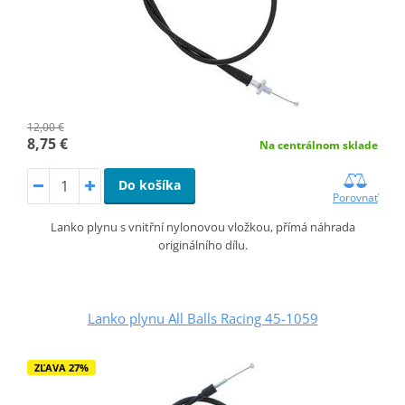
12,00 €
8,75 €
Na centrálnom sklade
Do košíka
Porovnať
Lanko plynu s vnitřní nylonovou vložkou, přímá náhrada
originálního dílu.
Lanko plynu All Balls Racing 45-1059
ZĽAVA 27%