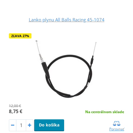
Lanko plynu All Balls Racing 45-1074
ZĽAVA 27%
12,00 €
8,75 €
Na centrálnom sklade
Do košíka
Porovnať