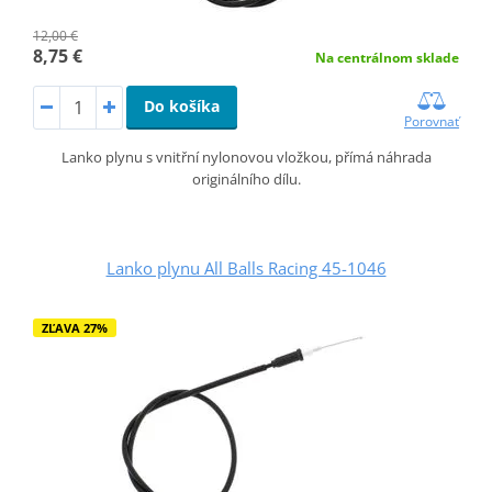
12,00 €
8,75 €
Na centrálnom sklade
Do košíka
Porovnať
Lanko plynu s vnitřní nylonovou vložkou, přímá náhrada
originálního dílu.
Lanko plynu All Balls Racing 45-1046
ZĽAVA 27%