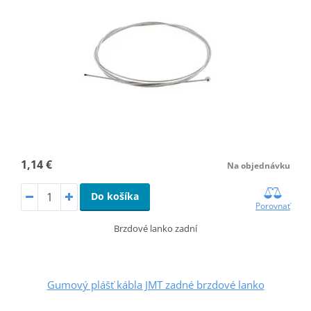
1,14 €
Na objednávku
Do košíka
Porovnať
Brzdové lanko zadní
Gumový plášť kábla JMT zadné brzdové lanko