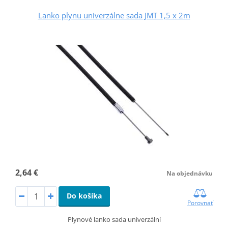
Lanko plynu univerzálne sada JMT 1,5 x 2m
2,64 €
Na objednávku
Do košíka
Porovnať
Plynové lanko sada univerzální