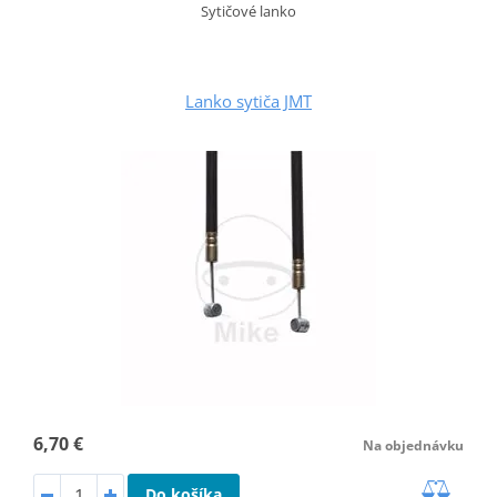
Sytičové lanko
Lanko sytiča JMT
6,70 €
Na objednávku
Do košíka