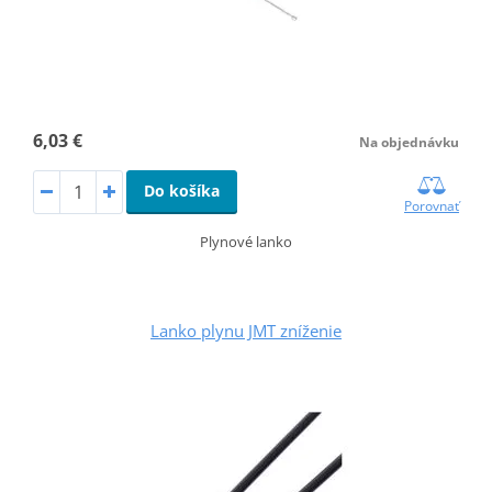
6,03 €
Na objednávku
Do košíka
Porovnať
Plynové lanko
Lanko plynu JMT zníženie