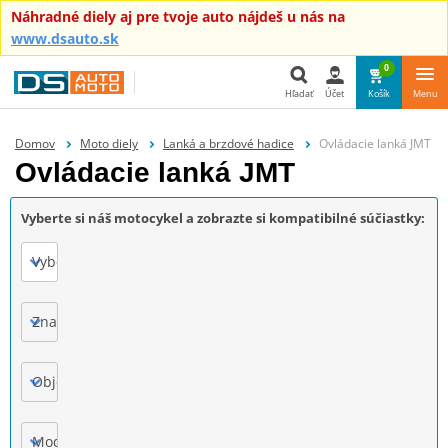
Náhradné diely aj pre tvoje auto nájdeš u nás na
www.dsauto.sk
0
Hľadať
Účet
Košík
Menu
Hľadať
Domov
Moto diely
Lanká a brzdové hadice
Ovládacie lanká JMT
Ovládacie lanká JMT
Vyberte si náš motocykel a zobrazte si kompatibilné súčiastky:
Vyberte
Značka
Objem motora
Model