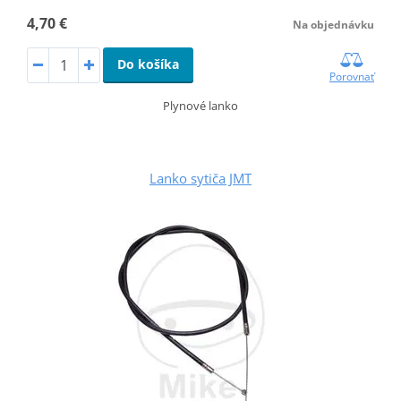
4,70 €
Na objednávku
Do košíka
Porovnať
Plynové lanko
Lanko sytiča JMT