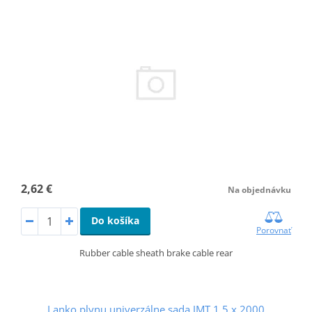
2,62 €
Na objednávku
Do košíka
Porovnať
Rubber cable sheath brake cable rear
Lanko plynu univerzálne sada JMT 1,5 x 2000