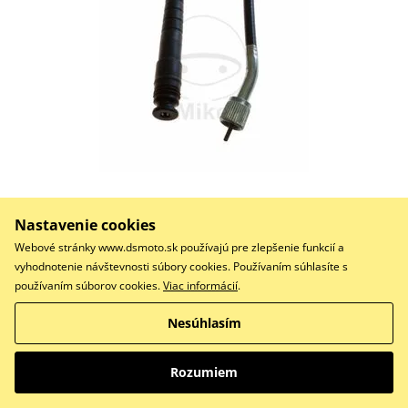
7,16 €
Na objednávku
Nastavenie cookies
Do košíka
Webové stránky www.dsmoto.sk používajú pre zlepšenie funkcií a
Porovnať
vyhodnotenie návštevnosti súbory cookies. Používaním súhlasíte s
používaním súborov cookies.
Viac informácií
.
Náhon tachometru
Nesúhlasím
Lanko plynu JMT
Rozumiem