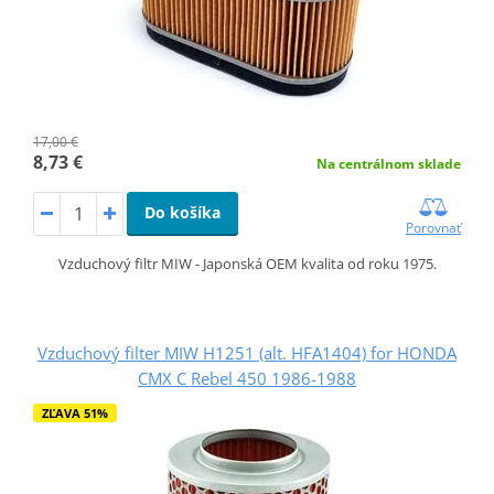
17,00 €
8,73 €
Na centrálnom sklade
Do košíka
Porovnať
Vzduchový filtr MIW - Japonská OEM kvalita od roku 1975.
Vzduchový filter MIW H1251 (alt. HFA1404) for HONDA
CMX C Rebel 450 1986-1988
ZĽAVA 51%