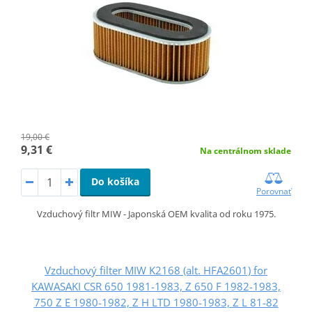
19,00 €
9,31 €
Na centrálnom sklade
Do košíka
Porovnať
Vzduchový filtr MIW - Japonská OEM kvalita od roku 1975.
Vzduchový filter MIW K2168 (alt. HFA2601) for
KAWASAKI CSR 650 1981-1983, Z 650 F 1982-1983,
750 Z E 1980-1982, Z H LTD 1980-1983, Z L 81-82