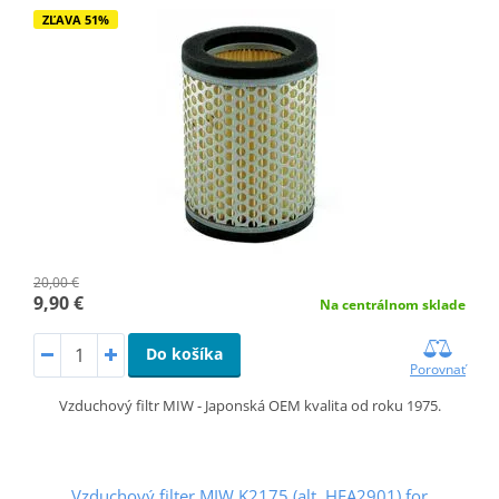
ZĽAVA 51%
20,00 €
9,90 €
Na centrálnom sklade
Do košíka
Porovnať
Vzduchový filtr MIW - Japonská OEM kvalita od roku 1975.
Vzduchový filter MIW K2175 (alt. HFA2901) for