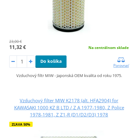
23,00 €
11,32 €
Na centrálnom sklade
Do košíka
Porovnať
Vzduchový filtr MIW - Japonská OEM kvalita od roku 1975.
Vzduchový filter MIW K2178 (alt. HFA2904) for
KAWASAKI 1000 KZ B LTD / Z A 1977-1980, Z Police
1978-1981, Z Z1-R (D1/D2/D3) 1978
ZĽAVA 50%