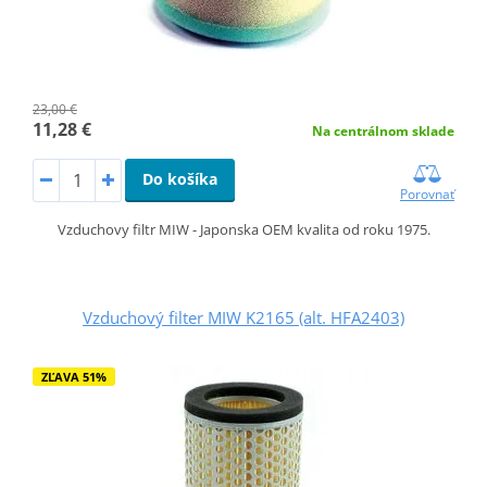
23,00 €
11,28 €
Na centrálnom sklade
Do košíka
Porovnať
Vzduchovy filtr MIW - Japonska OEM kvalita od roku 1975.
Vzduchový filter MIW K2165 (alt. HFA2403)
ZĽAVA 51%