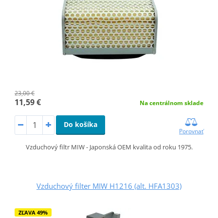
23,00 €
11,59 €
Na centrálnom sklade
Do košíka
Porovnať
Vzduchový filtr MIW - Japonská OEM kvalita od roku 1975.
Vzduchový filter MIW H1216 (alt. HFA1303)
ZĽAVA 49%