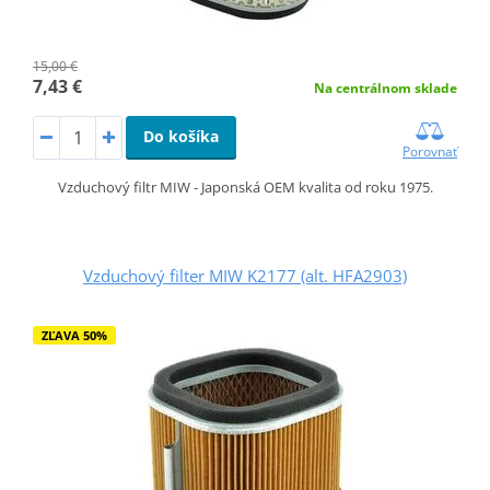
15,00 €
7,43 €
Na centrálnom sklade
Do košíka
Porovnať
Vzduchový filtr MIW - Japonská OEM kvalita od roku 1975.
Vzduchový filter MIW K2177 (alt. HFA2903)
ZĽAVA 50%