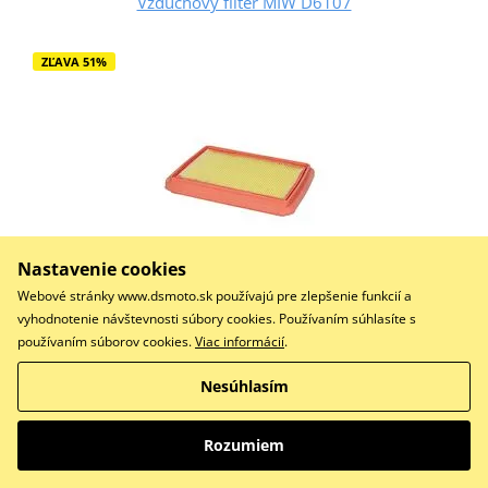
Vzduchový filter MIW D6107
ZĽAVA 51%
Nastavenie cookies
Webové stránky www.dsmoto.sk používajú pre zlepšenie funkcií a
vyhodnotenie návštevnosti súbory cookies. Používaním súhlasíte s
24,00 €
11,80 €
Na centrálnom sklade
používaním súborov cookies.
Viac informácií
.
Nesúhlasím
Do košíka
Porovnať
Vzduchovy filtr MIW - Japonska OEM kvalita od roku 1975.
Rozumiem