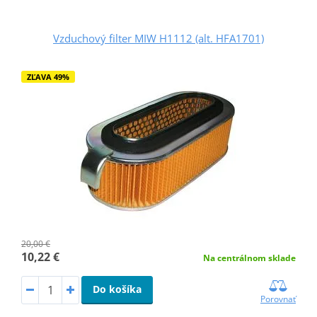
Vzduchový filter MIW H1112 (alt. HFA1701)
ZĽAVA 49%
20,00 €
10,22 €
Na centrálnom sklade
Do košíka
Porovnať