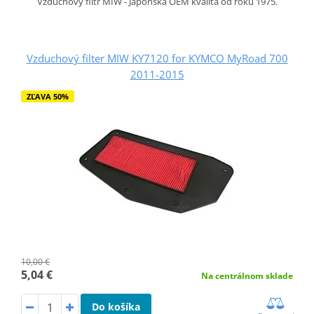
Vzduchový filtr MIW - Japonská OEM kvalita od roku 1975.
Vzduchový filter MIW KY7120 for KYMCO MyRoad 700
2011-2015
ZĽAVA 50%
10,00 €
5,04 €
Na centrálnom sklade
Do košíka