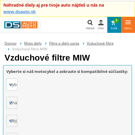
Náhradné diely aj pre tvoje auto nájdeš u nás na
www.dsauto.sk
0
Hľadať
Účet
Košík
Menu
Hľadať
Domov
Moto diely
Filtre a diely sania
Vzduchové filtre
Vzduchové filtre MIW
Vzduchové filtre MIW
Vyberte si náš motocykel a zobrazte si kompatibilné súčiastky:
Vyberte
Značka
Objem motora