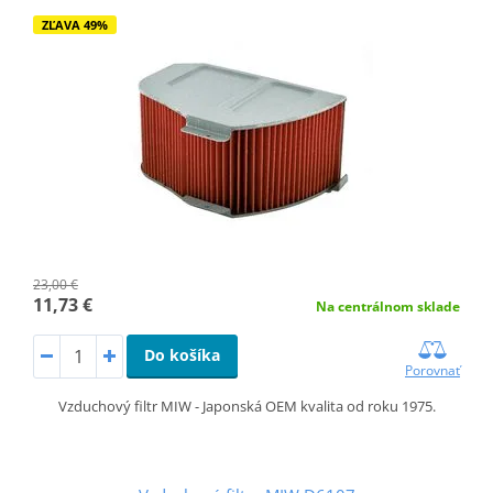
ZĽAVA 49%
23,00 €
11,73 €
Na centrálnom sklade
Do košíka
Porovnať
Vzduchový filtr MIW - Japonská OEM kvalita od roku 1975.