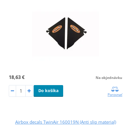
18,63 €
Na objednávku
Do košíka
Porovnať
Airbox decals TwinAir 160019N (Anti slip material)