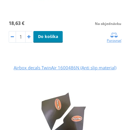
18,63 €
Na objednávku
Do košíka
Porovnať
Airbox decals TwinAir 1600486N (Anti slip material)