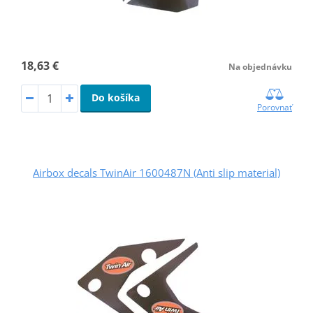
18,63 €
Na objednávku
Do košíka
Porovnať
Airbox decals TwinAir 1600487N (Anti slip material)