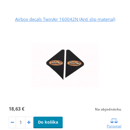
Airbox decals TwinAir 160042N (Anti slip material)
18,63 €
Na objednávku
Do košíka
Porovnať