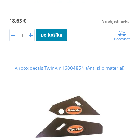
18,63 €
Na objednávku
Do košíka
Porovnať
Airbox decals TwinAir 1600485N (Anti slip material)