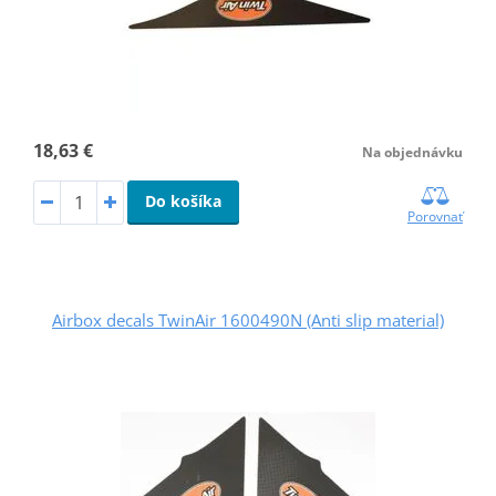
18,63 €
Na objednávku
Do košíka
Porovnať
Airbox decals TwinAir 1600490N (Anti slip material)