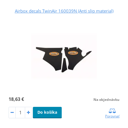
Airbox decals TwinAir 160039N (Anti slip material)
18,63 €
Na objednávku
Do košíka
Porovnať