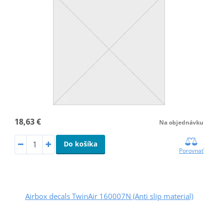
18,63 €
Na objednávku
Do košíka
Porovnať
Airbox decals TwinAir 160007N (Anti slip material)