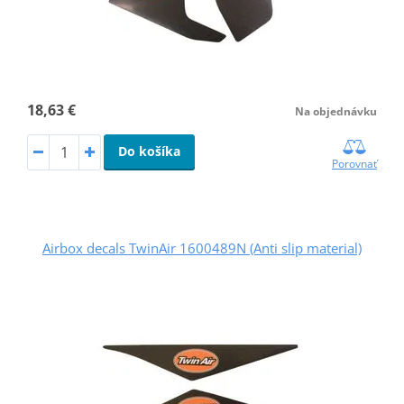
18,63 €
Na objednávku
Do košíka
Porovnať
Airbox decals TwinAir 1600489N (Anti slip material)