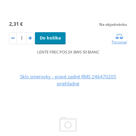
2,31 €
Na objednávku
Do košíka
Porovnať
LENTE FREC.POS.SX BWS 50 BIANC
Sklo smerovky - pravé zadné RMS 246470205
priehľadné