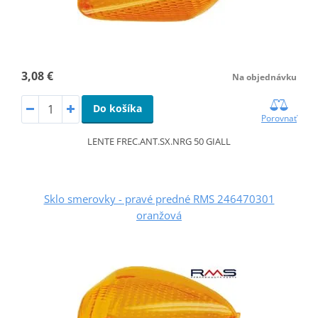
3,08 €
Na objednávku
Do košíka
Porovnať
LENTE FREC.ANT.SX.NRG 50 GIALL
Sklo smerovky - pravé predné RMS 246470301
oranžová