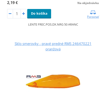
2,19 €
Na objednávku
Do košíka
Porovnať
LENTE FREC.POS.DX.NRG 50 ARANC
Sklo smerovky - pravé predné RMS 246470221
oranžová