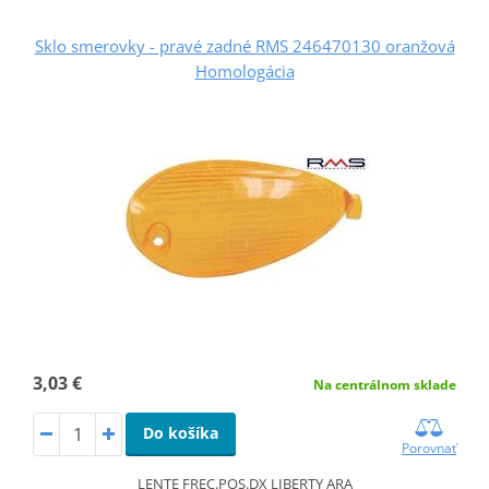
Sklo smerovky - pravé zadné RMS 246470130 oranžová
Homologácia
3,03 €
Na centrálnom sklade
Do košíka
Porovnať
LENTE FREC.POS.DX LIBERTY ARA