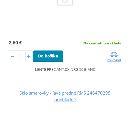
2,60 €
Na centrálnom sklade
Do košíka
Porovnať
LENTE FREC.ANT.DX.NRG 50 BIANC
Sklo smerovky - ľavé predné RMS 246470295
priehľadné