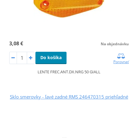
3,08 €
Na objednávku
Do košíka
Porovnať
LENTE FREC.ANT.DX.NRG 50 GIALL
Sklo smerovky - ľavé zadné RMS 246470315 priehľadné