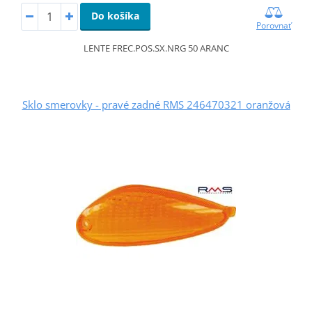
Do košíka
Porovnať
LENTE FREC.POS.SX.NRG 50 ARANC
Sklo smerovky - pravé zadné RMS 246470321 oranžová