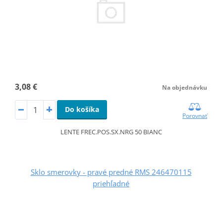
3,08 €
Na objednávku
Do košíka
Porovnať
LENTE FREC.POS.SX.NRG 50 BIANC
Sklo smerovky - pravé predné RMS 246470115
priehľadné