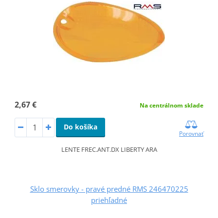
2,67 €
Na centrálnom sklade
Do košíka
Porovnať
LENTE FREC.ANT.DX LIBERTY ARA
Sklo smerovky - pravé predné RMS 246470225
priehľadné