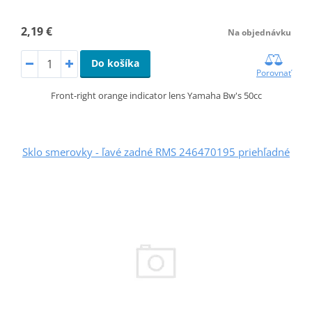
2,19 €
Na objednávku
Do košíka
Porovnať
Front-right orange indicator lens Yamaha Bw's 50cc
Sklo smerovky - ľavé zadné RMS 246470195 priehľadné