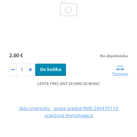
2,60 €
Na objednávku
Do košíka
Porovnať
LENTE FREC.ANT.SX.NRG 50 BIANC
Sklo smerovky - pravé predné RMS 246470110
oranžová Homologácia