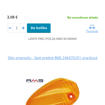
3,08 €
Na centrálnom sklade
Do košíka
Porovnať
LENTE FREC.POS.SX.NRG 50 ARANC
Sklo smerovky - ľavé predné RMS 246470291 oranžová