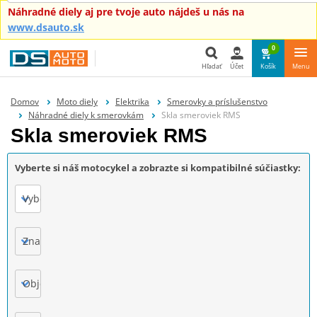
Náhradné diely aj pre tvoje auto nájdeš u nás na
www.dsauto.sk
0
Hľadať
Účet
Košík
Menu
Hľadať
Domov
Moto diely
Elektrika
Smerovky a príslušenstvo
Náhradné diely k smerovkám
Skla smeroviek RMS
Skla smeroviek RMS
Vyberte si náš motocykel a zobrazte si kompatibilné súčiastky:
Vyberte
Značka
Objem motora