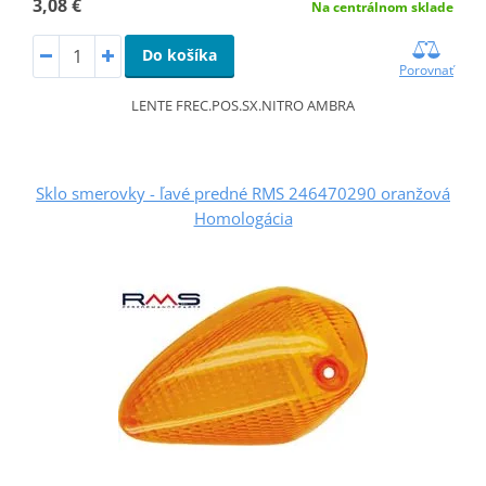
3,08 €
Na centrálnom sklade
Do košíka
Porovnať
LENTE FREC.POS.SX.NITRO AMBRA
Sklo smerovky - ľavé predné RMS 246470290 oranžová
Homologácia