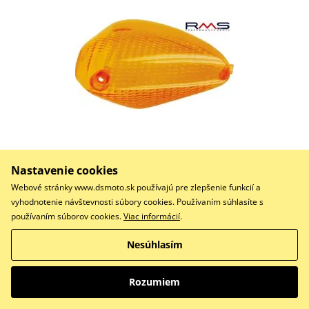
3,31 €
Na centrálnom sklade
Nastavenie cookies
Webové stránky www.dsmoto.sk používajú pre zlepšenie funkcií a
Do košíka
vyhodnotenie návštevnosti súbory cookies. Používaním súhlasíte s
Porovnať
používaním súborov cookies.
Viac informácií
.
LENTE FREC.ANT.DX.NRG 50 GIALL
Nesúhlasím
Rozumiem
Sklo smerovky - pravé predné RMS 246470220
oranžová Homologácia