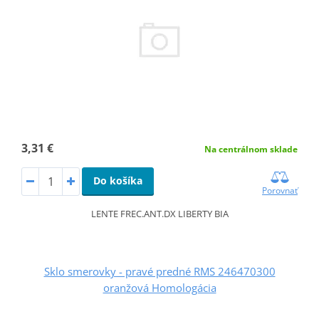
3,31 €
Na centrálnom sklade
Do košíka
Porovnať
LENTE FREC.ANT.DX LIBERTY BIA
Sklo smerovky - pravé predné RMS 246470300
oranžová Homologácia