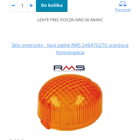
Do košíka
Porovnať
LENTE FREC.POS.DX.NRG 50 ARANC
Sklo smerovky - ľavé zadné RMS 246470270 oranžová
Homologácia