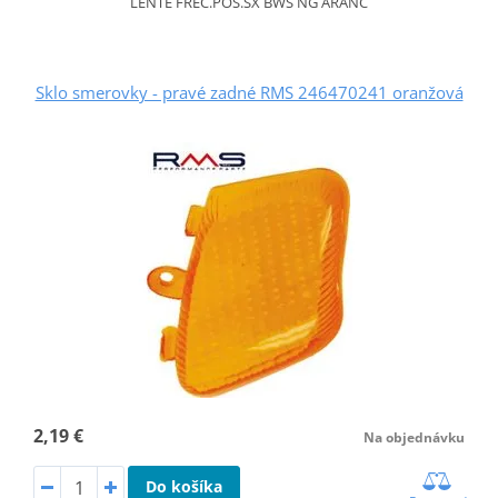
LENTE FREC.POS.SX BWS NG ARANC
Sklo smerovky - pravé zadné RMS 246470241 oranžová
2,19 €
Na objednávku
Do košíka