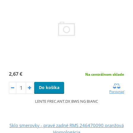
2,67 €
Na centrálnom sklade
Do košíka
Porovnať
LENTE FREC.ANT.DX BWS NG BIANC
Sklo smerovky - pravé zadné RMS 246470090 oranžová
Homologácia