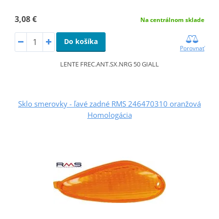
3,08 €
Na centrálnom sklade
Do košíka
Porovnať
LENTE FREC.ANT.SX.NRG 50 GIALL
Sklo smerovky - ľavé zadné RMS 246470310 oranžová
Homologácia