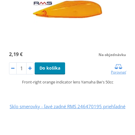
2,19 €
Na objednávku
Do košíka
Porovnať
Front-right orange indicator lens Yamaha Bw's 50cc
Sklo smerovky - ľavé zadné RMS 246470195 priehľadné