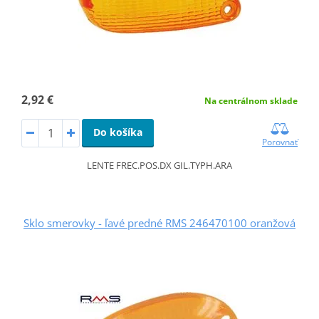
2,92 €
Na centrálnom sklade
Do košíka
Porovnať
LENTE FREC.POS.DX GIL.TYPH.ARA
Sklo smerovky - ľavé predné RMS 246470100 oranžová