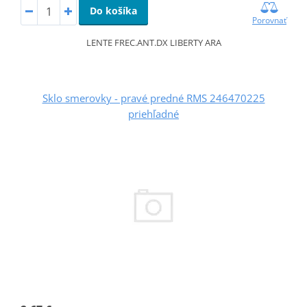
Do košíka
Porovnať
LENTE FREC.ANT.DX LIBERTY ARA
Sklo smerovky - pravé predné RMS 246470225
priehľadné