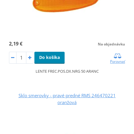
2,19 €
Na objednávku
Do košíka
Porovnať
LENTE FREC.POS.DX.NRG 50 ARANC
Sklo smerovky - pravé predné RMS 246470221
oranžová