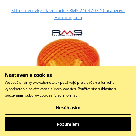
Sklo smerovky - ľavé zadné RMS 246470270 oranžová
Homologácia
Nastavenie cookies
Webové stránky www.dsmoto.sk používajú pre zlepšenie funkcií a
vyhodnotenie návštevnosti súbory cookies. Používaním súhlasíte s
používaním súborov cookies.
Viac informácií
.
3,08 €
Na centrálnom sklade
Nesúhlasím
Do košíka
Porovnať
Rozumiem
LENTE FREC.POS.SX.NITRO AMBRA