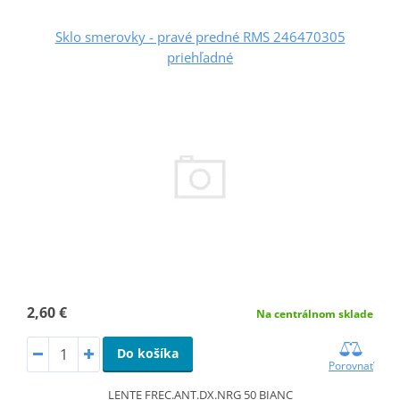
Sklo smerovky - pravé predné RMS 246470305
priehľadné
2,60 €
Na centrálnom sklade
Do košíka
Porovnať
LENTE FREC.ANT.DX.NRG 50 BIANC