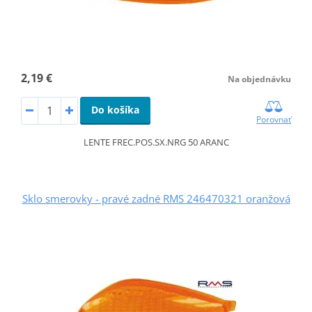
2,19 €
Na objednávku
Do košíka
Porovnať
LENTE FREC.POS.SX.NRG 50 ARANC
Sklo smerovky - pravé zadné RMS 246470321 oranžová