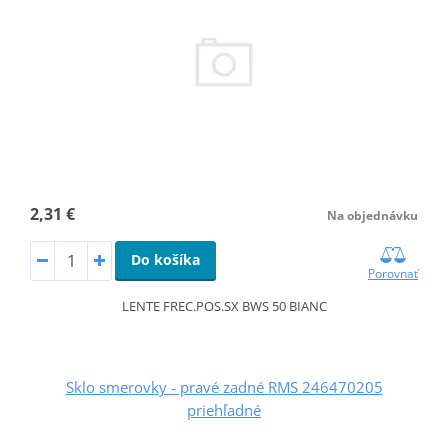
2,31 €
Na objednávku
Do košíka
Porovnať
LENTE FREC.POS.SX BWS 50 BIANC
Sklo smerovky - pravé zadné RMS 246470205
priehľadné