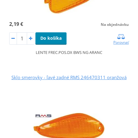
2,19 €
Na objednávku
Do košíka
Porovnať
LENTE FREC.POS.DX BWS NG ARANC
Sklo smerovky - ľavé zadné RMS 246470311 oranžová