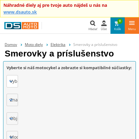
Náhradné diely aj pre tvoje auto nájdeš u nás na
www.dsauto.sk
0
Hľadať
Účet
Košík
Menu
Hľadať
Domov
Moto diely
Elektrika
Smerovky a príslušenstvo
Smerovky a príslušenstvo
Vyberte si náš motocykel a zobrazte si kompatibilné súčiastky:
Vyberte
Značka
Objem motora
Model