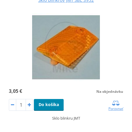
Sklo blinkrov JMT SBL 3952
3,05 €
Na objednávku
Do košíka
Porovnať
Sklo blinkru JMT