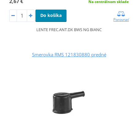
2,67 €
Na centrálnom sklade
Do košíka
Porovnať
LENTE FREC.ANT.DX BWS NG BIANC
Smerovka RMS 121830880 predné