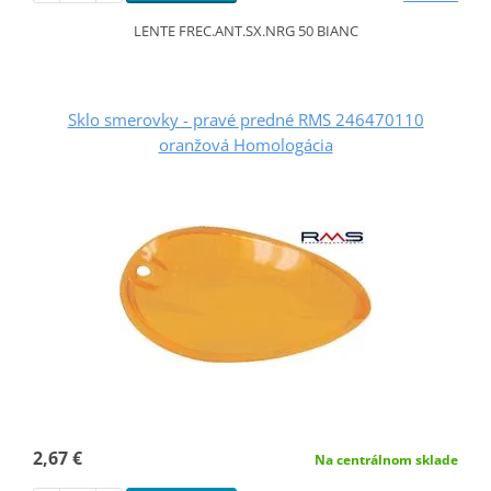
LENTE FREC.ANT.SX.NRG 50 BIANC
Sklo smerovky - pravé predné RMS 246470110
oranžová Homologácia
2,67 €
Na centrálnom sklade