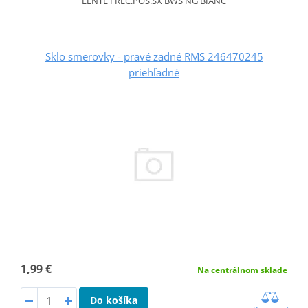
LENTE FREC.POS.SX BWS NG BIANC
Sklo smerovky - pravé zadné RMS 246470245
priehľadné
1,99 €
Na centrálnom sklade
Do košíka