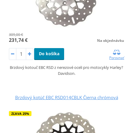
309,00 €
231,74 €
Na objednávku
Do košíka
Porovnať
Brzdový kotouč EBC RSD z nerezové oceli pro motocykly Harley?
Davidson.
Brzdový kotúč EBC RSD014CBLK Čierna chrómová
ZĽAVA 25%