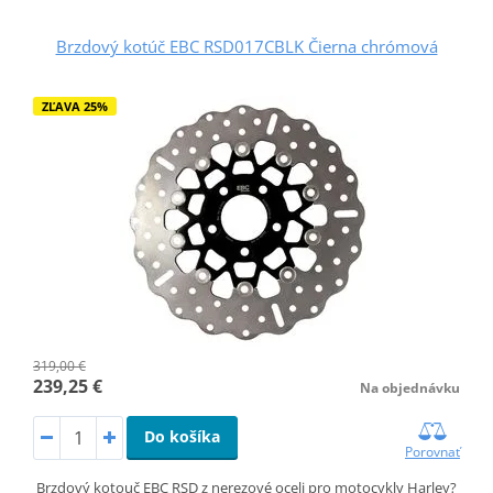
Brzdový kotúč EBC RSD017CBLK Čierna chrómová
ZĽAVA 25%
319,00 €
239,25 €
Na objednávku
Do košíka
Porovnať
Brzdový kotouč EBC RSD z nerezové oceli pro motocykly Harley?