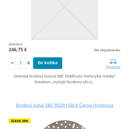
329,00 €
246,75 €
Na objednávku
Do košíka
Porovnať
Oversize brzdový kotouč EBC OSMD pro motocykly Harley?
Davidson, zvyšující brzdnou sílu a…
Brzdový kotúč EBC RSD015BLK Čierna chrómová
ZĽAVA 25%