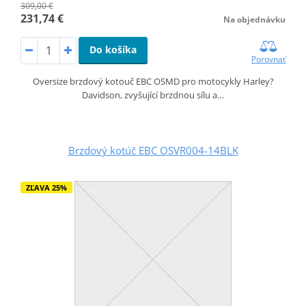
309,00 €
231,74 €
Na objednávku
Do košíka
Porovnať
Oversize brzdový kotouč EBC OSMD pro motocykly Harley?
Davidson, zvyšující brzdnou sílu a…
Brzdový kotúč EBC OSVR004-14BLK
ZĽAVA 25%