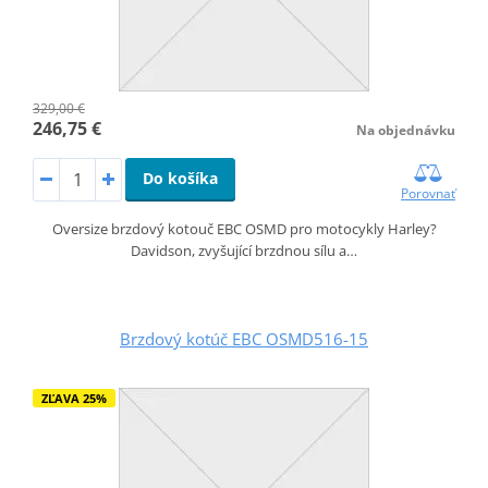
329,00 €
246,75 €
Na objednávku
Do košíka
Porovnať
Oversize brzdový kotouč EBC OSMD pro motocykly Harley?
Davidson, zvyšující brzdnou sílu a…
Brzdový kotúč EBC OSMD516-15
ZĽAVA 25%