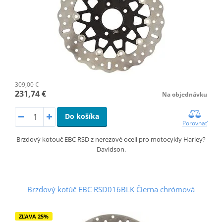
309,00 €
231,74 €
Na objednávku
Do košíka
Porovnať
Brzdový kotouč EBC RSD z nerezové oceli pro motocykly Harley?
Davidson.
Brzdový kotúč EBC RSD016BLK Čierna chrómová
ZĽAVA 25%