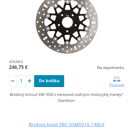
329,00 €
246,75 €
Na objednávku
Do košíka
Porovnať
Brzdový kotouč EBC RSD z nerezové oceli pro motocykly Harley?
Davidson.
Brzdový kotúč EBC OSMD516-14BLK