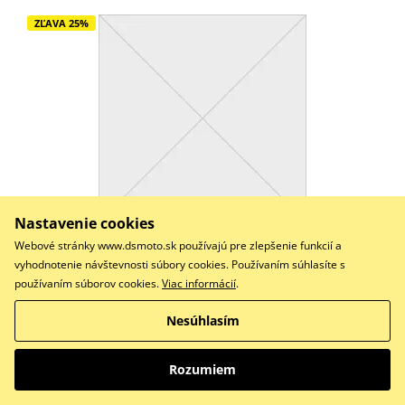
ZĽAVA 25%
Nastavenie cookies
339,00 €
Webové stránky www.dsmoto.sk používajú pre zlepšenie funkcií a
254,25 €
Na objednávku
vyhodnotenie návštevnosti súbory cookies. Používaním súhlasíte s
používaním súborov cookies.
Viac informácií
.
Do košíka
Porovnať
Nesúhlasím
Oversize brzdový kotouč EBC OSMD pro motocykly Harley?
Davidson, zvyšující brzdnou sílu a…
Rozumiem