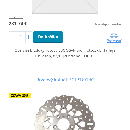
309,00 €
231,74 €
Na objednávku
Do košíka
Porovnať
Oversize brzdový kotouč EBC OSVR pro motocykly Harley?
Davidson, zvyšující brzdnou sílu a…
Brzdový kotúč EBC RSD014C
ZĽAVA 25%