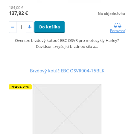
184,00 €
137,92 €
Na objednávku
Do košíka
Porovnať
Oversize brzdový kotouč EBC OSVR pro motocykly Harley?
Davidson, zvyšující brzdnou sílu a…
Brzdový kotúč EBC OSVR004-15BLK
ZĽAVA 25%