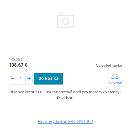
145,00 €
108,67 €
Na objednávku
Do košíka
Porovnať
Brzdový kotouč EBC RSD z nerezové oceli pro motocykly Harley?
Davidson.
Brzdový kotúč EBC RSD002