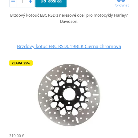
Do košíka
Porovnať
Brzdový kotouč EBC RSD z nerezové oceli pro motocykly Harley?
Davidson.
Brzdový kotúč EBC RSD019BLK Čierna chrómová
ZĽAVA 25%
319,00 €