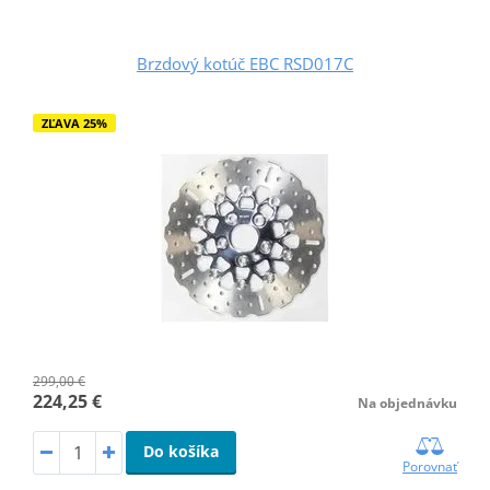
Brzdový kotúč EBC RSD017C
ZĽAVA 25%
299,00 €
224,25 €
Na objednávku
Do košíka
Porovnať