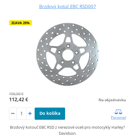
Brzdový kotúč EBC RSD007
ZĽAVA 25%
150,00 €
112,42 €
Na objednávku
Do košíka
Porovnať
Brzdový kotouč EBC RSD z nerezové oceli pro motocykly Harley?
Davidson.