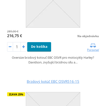
289,00 €
216,75 €
Na objednávku
Do košíka
Porovnať
Oversize brzdový kotouč EBC OSVR pro motocykly Harley?
Davidson, zvyšující brzdnou sílu a…
Brzdový kotúč EBC OSVR516-15
ZĽAVA 25%