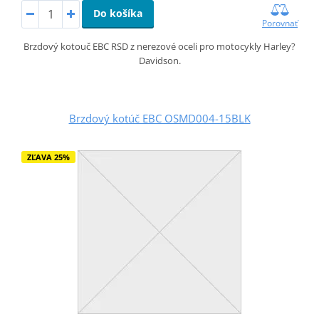
Do košíka
Porovnať
Brzdový kotouč EBC RSD z nerezové oceli pro motocykly Harley?
Davidson.
Brzdový kotúč EBC OSMD004-15BLK
ZĽAVA 25%