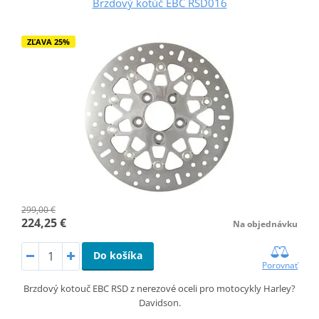
Brzdový kotúč EBC RSD016
ZĽAVA 25%
299,00 €
224,25 €
Na objednávku
Do košíka
Porovnať
Brzdový kotouč EBC RSD z nerezové oceli pro motocykly Harley?
Davidson.