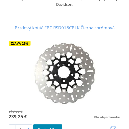
Davidson.
Brzdový kotúč EBC RSD018CBLK Čierna chrómová
ZĽAVA 25%
319,00 €
239,25 €
Na objednávku