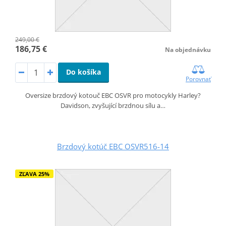
249,00 €
186,75 €
Na objednávku
Do košíka
Porovnať
Oversize brzdový kotouč EBC OSVR pro motocykly Harley?
Davidson, zvyšující brzdnou sílu a…
Brzdový kotúč EBC OSVR516-14
ZĽAVA 25%