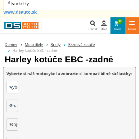
Štvorkolky
Náhradné diely aj pre tvoje auto nájdeš u nás na
www.dsauto.sk
0
Hľadať
Účet
Košík
Menu
Hľadať
Domov
Moto diely
Brzdy
Brzdové kotúče
Harley kotúče EBC -zadné
Harley kotúče EBC -zadné
Vyberte si náš motocykel a zobrazte si kompatibilné súčiastky:
Vyberte
Značka
Objem motora