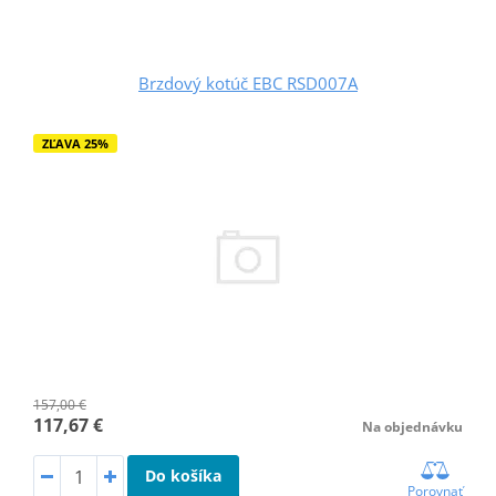
Brzdový kotúč EBC RSD007A
ZĽAVA 25%
157,00 €
117,67 €
Na objednávku
Do košíka
Porovnať