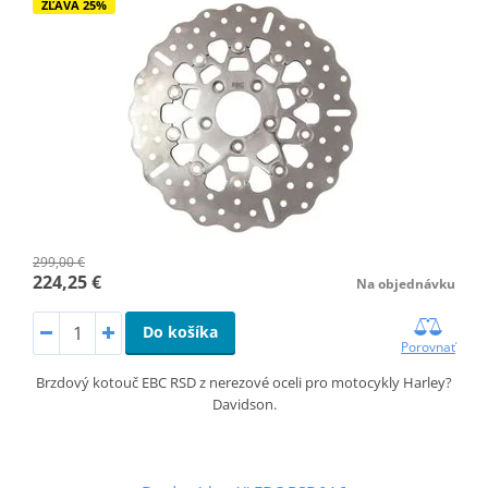
ZĽAVA 25%
299,00 €
224,25 €
Na objednávku
Do košíka
Porovnať
Brzdový kotouč EBC RSD z nerezové oceli pro motocykly Harley?
Davidson.