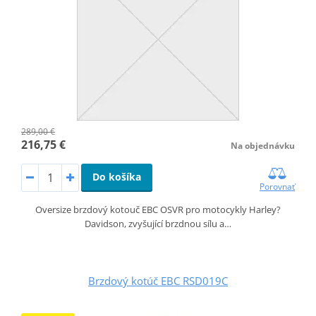
289,00 €
216,75 €
Na objednávku
Do košíka
Porovnať
Oversize brzdový kotouč EBC OSVR pro motocykly Harley?
Davidson, zvyšující brzdnou sílu a…
Brzdový kotúč EBC RSD019C