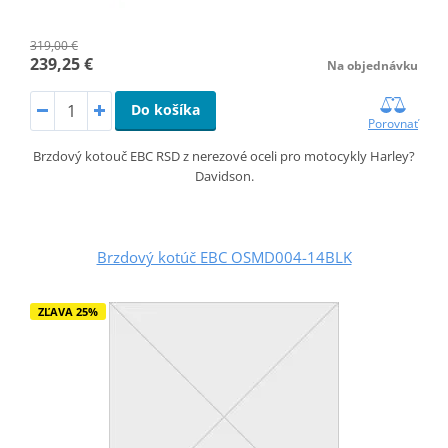
319,00 €
239,25 €
Na objednávku
Do košíka
Porovnať
Brzdový kotouč EBC RSD z nerezové oceli pro motocykly Harley?
Davidson.
Brzdový kotúč EBC OSMD004-14BLK
ZĽAVA 25%