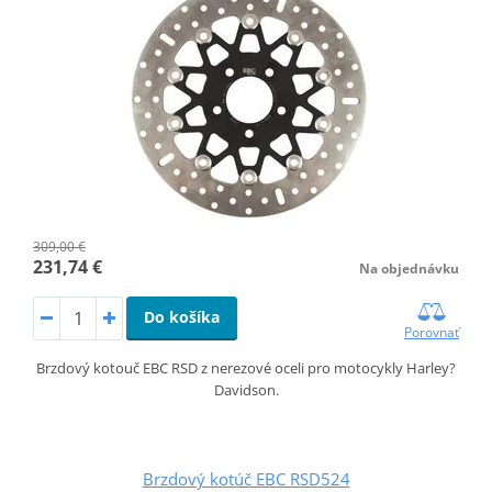
309,00 €
231,74 €
Na objednávku
Do košíka
Porovnať
Brzdový kotouč EBC RSD z nerezové oceli pro motocykly Harley?
Davidson.
Brzdový kotúč EBC RSD524