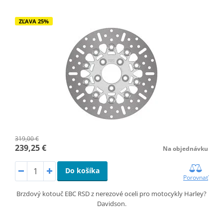
ZĽAVA 25%
319,00 €
239,25 €
Na objednávku
Do košíka
Porovnať
Brzdový kotouč EBC RSD z nerezové oceli pro motocykly Harley?
Davidson.