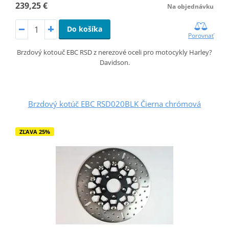
239,25 €
Na objednávku
Do košíka
Porovnať
Brzdový kotouč EBC RSD z nerezové oceli pro motocykly Harley?
Davidson.
Brzdový kotúč EBC RSD020BLK Čierna chrómová
ZĽAVA 25%