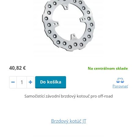
40,82 €
Na centrálnom sklade
Do košíka
Porovnať
Samočistící závodní brzdový kotouč pro off-road
Brzdový kotúč JT