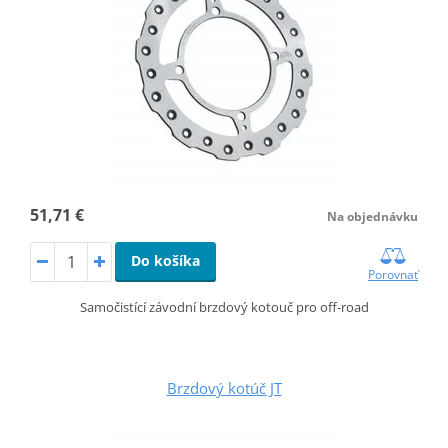
51,71 €
Na objednávku
Do košíka
Porovnať
Samočistící závodní brzdový kotouč pro off-road
Brzdový kotúč JT