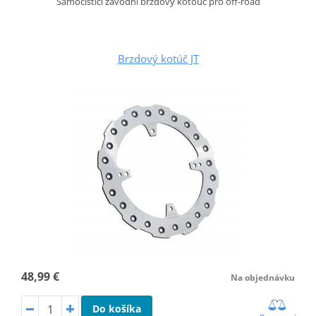
Samočistící závodní brzdový kotouč pro off-road
Brzdový kotúč JT
48,99 €
Na objednávku
Do košíka