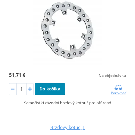
51,71 €
Na objednávku
Do košíka
Porovnať
Samočistící závodní brzdový kotouč pro off-road
Brzdový kotúč JT