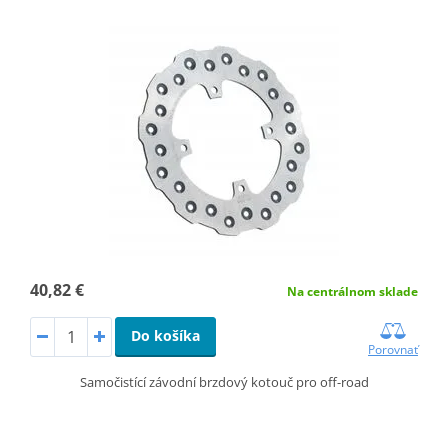
40,82 €
Na centrálnom sklade
Do košíka
Porovnať
Samočistící závodní brzdový kotouč pro off-road