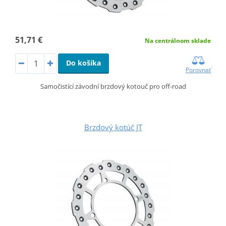
51,71 €
Na centrálnom sklade
Do košíka
Porovnať
Samočistící závodní brzdový kotouč pro off-road
Brzdový kotúč JT