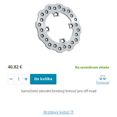
40,82 €
Na centrálnom sklade
Do košíka
Porovnať
Samočistící závodní brzdový kotouč pro off-road
Brzdový kotúč JT