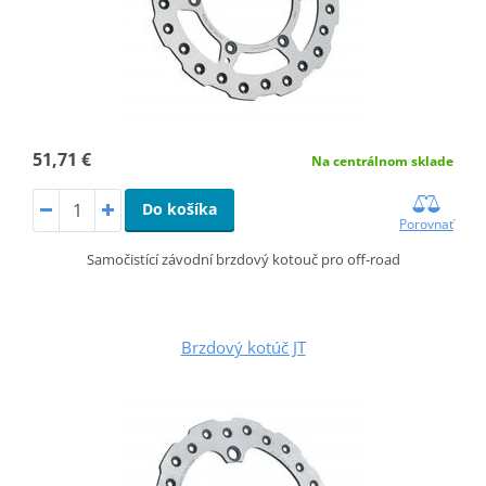
51,71 €
Na centrálnom sklade
Do košíka
Porovnať
Samočistící závodní brzdový kotouč pro off-road
Brzdový kotúč JT