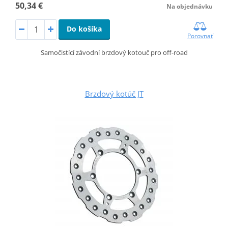
50,34 €
Na objednávku
Do košíka
Porovnať
Samočistící závodní brzdový kotouč pro off-road
Brzdový kotúč JT