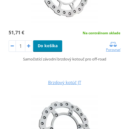
51,71 €
Na centrálnom sklade
Do košíka
Porovnať
Samočistící závodní brzdový kotouč pro off-road
Brzdový kotúč JT