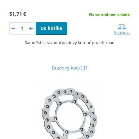
51,71 €
Na centrálnom sklade
Do košíka
Porovnať
Samočistící závodní brzdový kotouč pro off-road
Brzdový kotúč JT