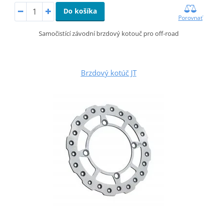
Do košíka
Porovnať
Samočistící závodní brzdový kotouč pro off-road
Brzdový kotúč JT