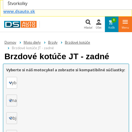
Štvorkolky
Náhradné diely aj pre tvoje auto nájdeš u nás na
www.dsauto.sk
0
Hľadať
Účet
Košík
Menu
Hľadať
Domov
Moto diely
Brzdy
Brzdové kotúče
Brzdové kotúče JT - zadné
Brzdové kotúče JT - zadné
Vyberte si náš motocykel a zobrazte si kompatibilné súčiastky:
Vyberte
Značka
Objem motora