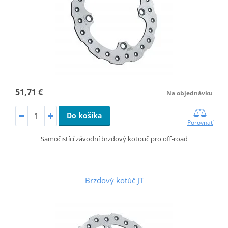
51,71 €
Na objednávku
Do košíka
Porovnať
Samočistící závodní brzdový kotouč pro off-road
Brzdový kotúč JT