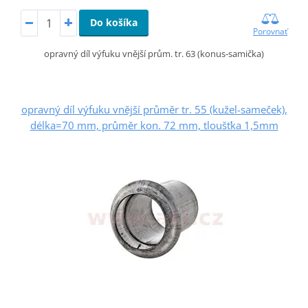
Do košíka
Porovnať
opravný díl výfuku vnější prům. tr. 63 (konus-samička)
opravný díl výfuku vnější průměr tr. 55 (kužel-sameček),
délka=70 mm, průměr kon. 72 mm, tloušťka 1,5mm