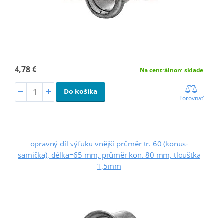
4,78 €
Na centrálnom sklade
Do košíka
Porovnať
opravný díl výfuku vnější průměr tr. 60 (konus-
samička), délka=65 mm, průměr kon. 80 mm, tloušťka
1,5mm