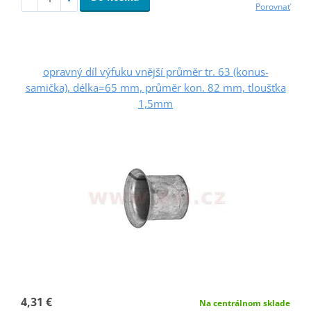
Porovnať
opravný díl výfuku vnější průměr tr. 63 (konus-
samička), délka=65 mm, průměr kon. 82 mm, tloušťka
1,5mm
4,31 €
Na centrálnom sklade