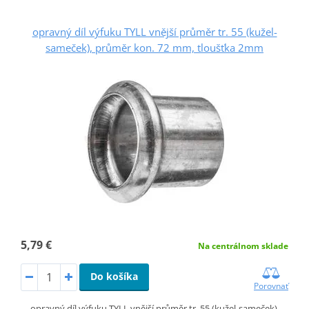
opravný díl výfuku TYLL vnější průměr tr. 55 (kužel-
sameček), průměr kon. 72 mm, tloušťka 2mm
5,79 €
Na centrálnom sklade
Do košíka
Porovnať
opravný díl výfuku TYLL vnější průměr tr. 55 (kužel-sameček),