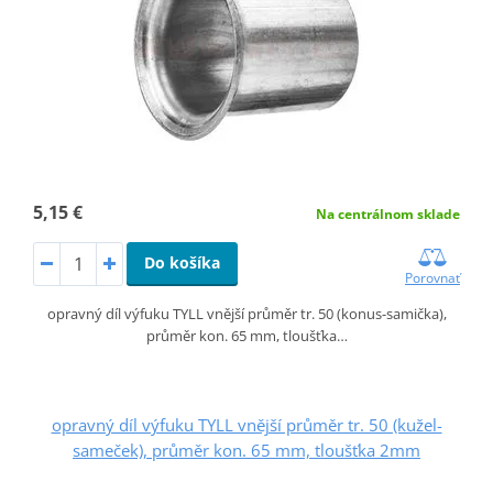
5,15 €
Na centrálnom sklade
Do košíka
Porovnať
opravný díl výfuku TYLL vnější průměr tr. 50 (konus-samička),
průměr kon. 65 mm, tloušťka…
opravný díl výfuku TYLL vnější průměr tr. 50 (kužel-
sameček), průměr kon. 65 mm, tloušťka 2mm