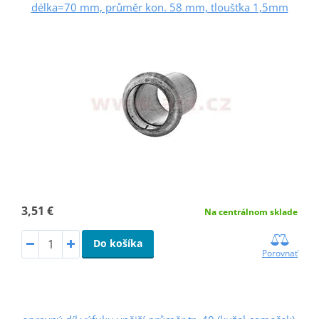
délka=70 mm, průměr kon. 58 mm, tloušťka 1,5mm
3,51 €
Na centrálnom sklade
Do košíka
Porovnať