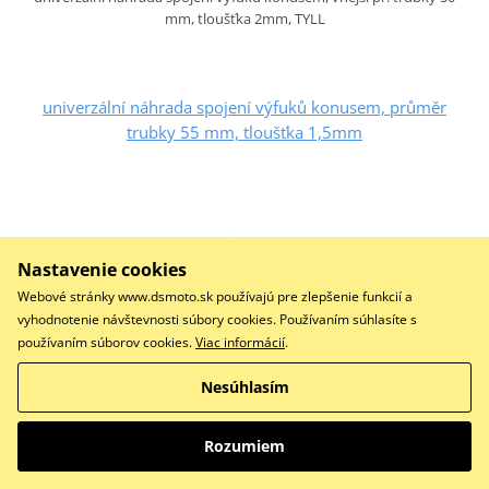
mm, tloušťka 2mm, TYLL
univerzální náhrada spojení výfuků konusem, průměr
trubky 55 mm, tloušťka 1,5mm
Nastavenie cookies
Webové stránky www.dsmoto.sk používajú pre zlepšenie funkcií a
vyhodnotenie návštevnosti súbory cookies. Používaním súhlasíte s
používaním súborov cookies.
Viac informácií
.
Nesúhlasím
21,77 €
Rozumiem
Na centrálnom sklade