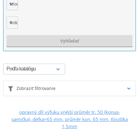
Model
Rok výroby
Vyhľadať
Zobraziť filtrovanie
opravný díl výfuku vnější průměr tr. 50 (konus-
samička), délka=65 mm, průměr kon. 65 mm, tloušťka
1,5mm