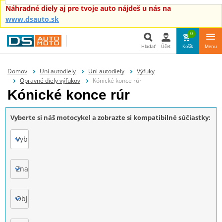
Náhradné diely aj pre tvoje auto nájdeš u nás na
www.dsauto.sk
0
Hľadať
Účet
Košík
Menu
Hľadať
Domov
Uni autodiely
Uni autodiely
Výfuky
Opravné diely výfukov
Kónické konce rúr
Kónické konce rúr
Vyberte si náš motocykel a zobrazte si kompatibilné súčiastky:
Vyberte
Značka
Objem motora