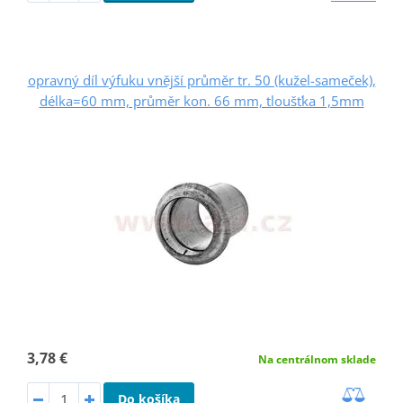
opravný díl výfuku vnější průměr tr. 50 (kužel-sameček),
délka=60 mm, průměr kon. 66 mm, tloušťka 1,5mm
3,78 €
Na centrálnom sklade
Do košíka