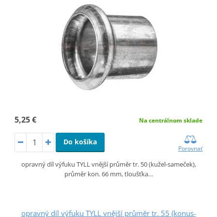
5,25 €
Na centrálnom sklade
Do košíka
Porovnať
opravný díl výfuku TYLL vnější průměr tr. 50 (kužel-sameček),
průměr kon. 66 mm, tloušťka…
opravný díl výfuku TYLL vnější průměr tr. 55 (konus-