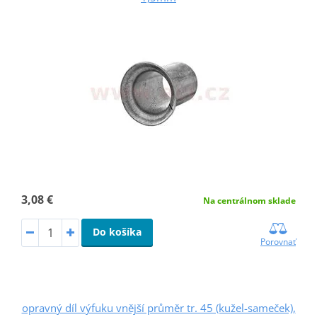
3,08 €
Na centrálnom sklade
Do košíka
Porovnať
opravný díl výfuku vnější průměr tr. 45 (kužel-sameček),