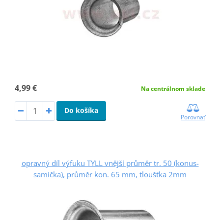
4,99 €
Na centrálnom sklade
Do košíka
Porovnať
opravný díl výfuku TYLL vnější průměr tr. 50 (konus-
samička), průměr kon. 65 mm, tloušťka 2mm