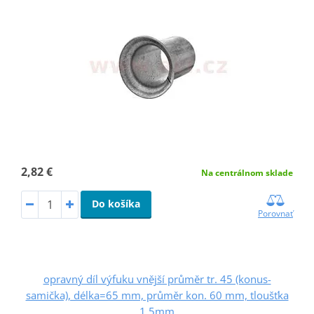
2,82 €
Na centrálnom sklade
Do košíka
Porovnať
opravný díl výfuku vnější průměr tr. 45 (konus-
samička), délka=65 mm, průměr kon. 60 mm, tloušťka
1,5mm