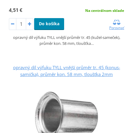
4,51 €
Na centrálnom sklade
Do košíka
Porovnať
opravný díl výfuku TYLL vnější průměr tr. 45 (kužel-sameček),
průměr kon. 58 mm, tloušťka…
opravný díl výfuku TYLL vnější průměr tr. 45 (konus-
samička), průměr kon. 58 mm, tloušťka 2mm