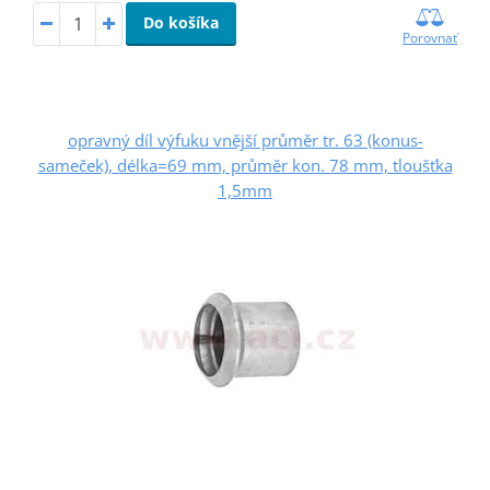
Do košíka
Porovnať
opravný díl výfuku vnější průměr tr. 63 (konus-
sameček), délka=69 mm, průměr kon. 78 mm, tloušťka
1,5mm