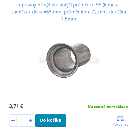
opravný díl výfuku vnější průměr tr. 55 (konus-
samička), délka=65 mm, průměr kon. 72 mm, tloušťka
1,5mm
3,71 €
Na centrálnom sklade
Do košíka
Porovnať