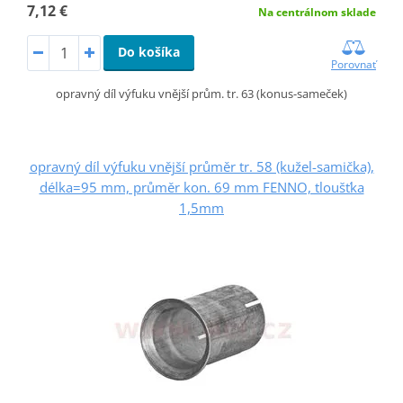
7,12 €
Na centrálnom sklade
Do košíka
Porovnať
opravný díl výfuku vnější prům. tr. 63 (konus-sameček)
opravný díl výfuku vnější průměr tr. 58 (kužel-samička),
délka=95 mm, průměr kon. 69 mm FENNO, tloušťka
1,5mm