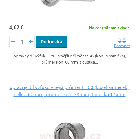
4,62 €
Na centrálnom sklade
Do košíka
Porovnať
opravný díl výfuku TYLL vnější průměr tr. 45 (konus-samička),
průměr kon. 60 mm, tloušťka…
opravný díl výfuku vnější průměr tr. 60 (kužel-sameček),
délka=60 mm, průměr kon. 78 mm, tloušťka 1,5mm