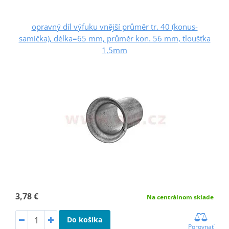
opravný díl výfuku vnější průměr tr. 40 (konus-
samička), délka=65 mm, průměr kon. 56 mm, tloušťka
1,5mm
3,78 €
Na centrálnom sklade
Do košíka
Porovnať