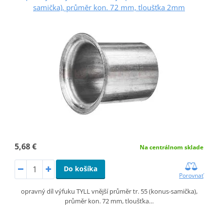
samička), průměr kon. 72 mm, tloušťka 2mm
5,68 €
Na centrálnom sklade
Do košíka
Porovnať
opravný díl výfuku TYLL vnější průměr tr. 55 (konus-samička),
průměr kon. 72 mm, tloušťka…