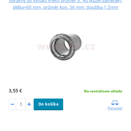
opravný díl výfuku vnější průměr tr. 40 (kužel-sameček),
délka=60 mm, průměr kon. 56 mm, tloušťka 1,5mm
3,55 €
Na centrálnom sklade
Do košíka
Porovnať