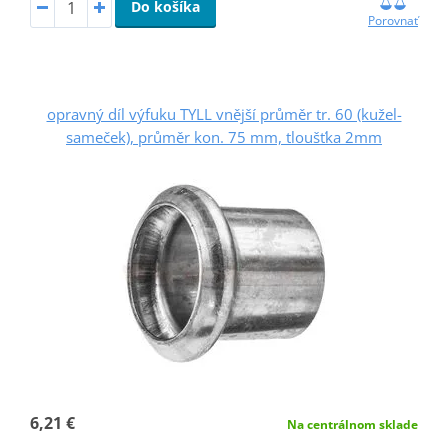
Do košíka
Porovnať
opravný díl výfuku TYLL vnější průměr tr. 60 (kužel-
sameček), průměr kon. 75 mm, tloušťka 2mm
6,21 €
Na centrálnom sklade