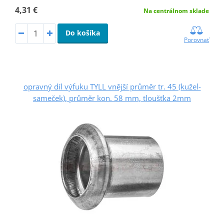
4,31 €
Na centrálnom sklade
Do košíka
Porovnať
opravný díl výfuku TYLL vnější průměr tr. 45 (kužel-
sameček), průměr kon. 58 mm, tloušťka 2mm