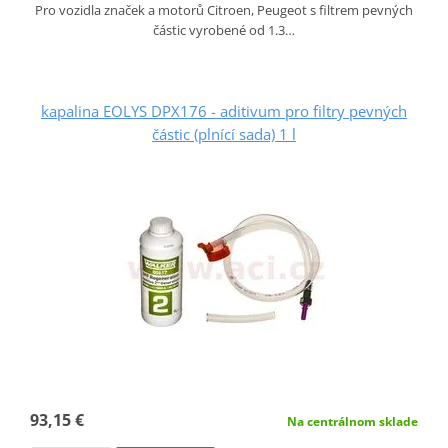
Pro vozidla značek a motorů Citroen, Peugeot s filtrem pevných
částic vyrobené od 1.3…
kapalina EOLYS DPX176 - aditivum pro filtry pevných
částic (plnící sada) 1 l
93,15 €
Na centrálnom sklade