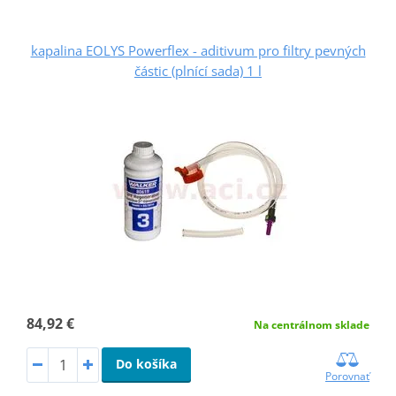
kapalina EOLYS Powerflex - aditivum pro filtry pevných
částic (plnící sada) 1 l
84,92 €
Na centrálnom sklade
Do košíka
Porovnať