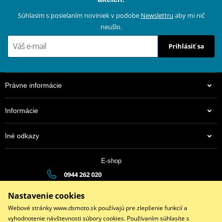
Súhlasím s posielaním noviniek v podobe
Newslettru
aby mi nič
neušlo.
Prihlásiť sa
Právne informácie
Informácie
Iné odkazy
E-shop
0944 262 020
dsauto@dsauto.sk
Nastavenie cookies
Po-Pia (8:00 - 17:00) | So (9:00 - 12:00)
Webové stránky www.dsmoto.sk používajú pre zlepšenie funkcií a
vyhodnotenie návštevnosti súbory cookies. Používaním súhlasíte s