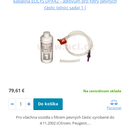
kapalina EOLYS DPX42 - aditivum pro filtry pevných
částic (plnící sada) 1 l
79,61 €
Na centrálnom sklade
Do košíka
Porovnať
Pro všechna vozidla s filtrem pevných částic vyrobené do
4.11.2002 (Citroen, Peugeot,…