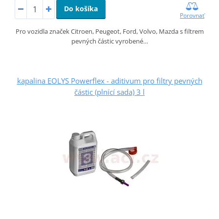
Do košíka
Porovnať
Pro vozidla značek Citroen, Peugeot, Ford, Volvo, Mazda s filtrem
pevných částic vyrobené…
kapalina EOLYS Powerflex - aditivum pro filtry pevných
částic (plnící sada) 3 l