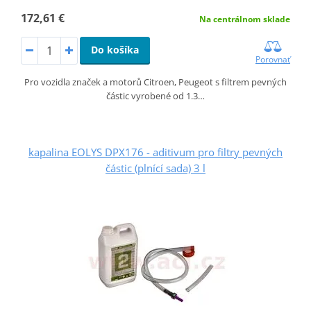
172,61 €
Na centrálnom sklade
Do košíka
Porovnať
Pro vozidla značek a motorů Citroen, Peugeot s filtrem pevných
částic vyrobené od 1.3…
kapalina EOLYS DPX176 - aditivum pro filtry pevných
částic (plnící sada) 3 l