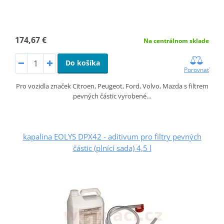
174,67 €
Na centrálnom sklade
Do košíka
Porovnať
Pro vozidla značek Citroen, Peugeot, Ford, Volvo, Mazda s filtrem
pevných částic vyrobené…
kapalina EOLYS DPX42 - aditivum pro filtry pevných
částic (plnící sada) 4,5 l