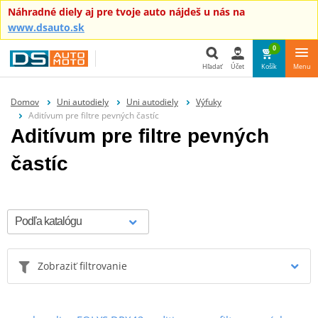
Náhradné diely aj pre tvoje auto nájdeš u nás na
www.dsauto.sk
0
Hľadať
Účet
Košík
Menu
Hľadať
Domov
Uni autodiely
Uni autodiely
Výfuky
Aditívum pre filtre pevných častíc
Aditívum pre filtre pevných
častíc
Zobraziť filtrovanie