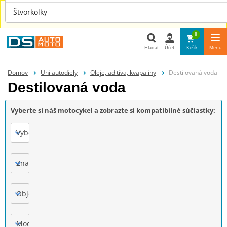
Náhradné diely aj pre tvoje auto nájdeš u nás na
Štvorkolky
www.dsauto.sk
0
Hľadať
Účet
Košík
Menu
Hľadať
Domov
Uni autodiely
Oleje, aditíva, kvapaliny
Destilovaná voda
Destilovaná voda
Vyberte si náš motocykel a zobrazte si kompatibilné súčiastky:
Vyberte
Značka
Objem motora
Model