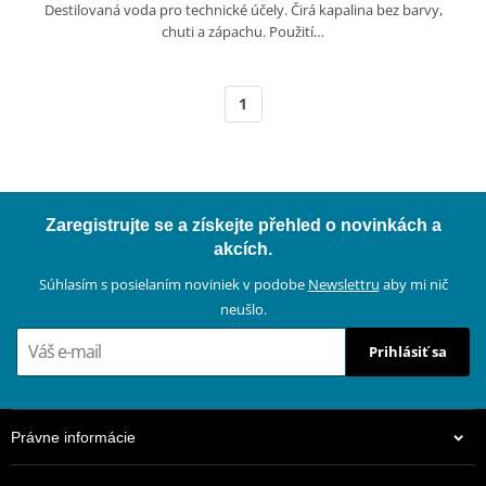
Destilovaná voda pro technické účely. Čirá kapalina bez barvy,
chuti a zápachu. Použití…
1
Zaregistrujte se a získejte přehled o novinkách a
akcích.
Súhlasím s posielaním noviniek v podobe
Newslettru
aby mi nič
neušlo.
Prihlásiť sa
Právne informácie