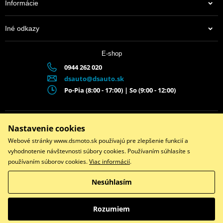
Informácie
Iné odkazy
E-shop
0944 262 020
dsauto@dsauto.sk
Po-Pia (8:00 - 17:00) | So (9:00 - 12:00)
Facebook
Instagram
Youtube
Nastavenie cookies
Webové stránky www.dsmoto.sk používajú pre zlepšenie funkcií a
Copyright © 2026 www.dsmoto.sk
vyhodnotenie návštevnosti súbory cookies. Používaním súhlasíte s
Všetky práva vyhradené
používaním súborov cookies.
Viac informácií
.
Prepnúť na klasickú verziu
Nesúhlasím
Rozumiem