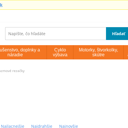
sk
Hľadať
lušenstvo, doplnky a
Cyklo
Motorky, štvorkolky,
náradie
výbava
skútre
azmové rezačky
Najlacnejšie
Najdrahšie
Najnovšie