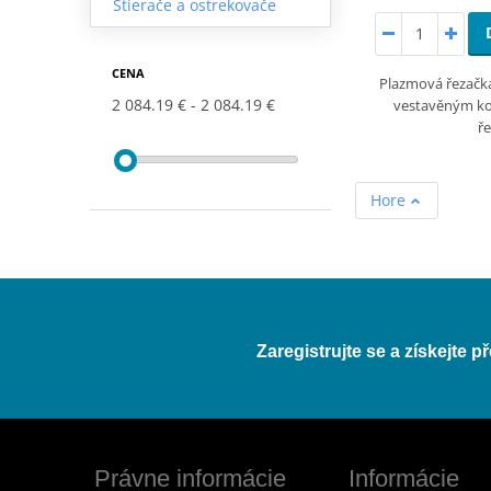
Stierače a ostrekovače
CENA
Plazmová řezačk
2 084.19 €
2 084.19 €
vestavěným k
ř
Hore
Zaregistrujte se a získejte 
Právne informácie
Informácie