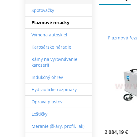
Spotovačky
Plazmové rezačky
Výmena autoskiel
Plazmová řez
Karosárske náradie
Rámy na vyrovnávanie
karosérií
Indukčný ohrev
Hydraulické rozpínáky
Oprava plastov
Leštičky
Meranie (škáry, profil, lak)
2 084,19 €