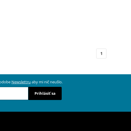
1
 podobe
Newslettru
aby mi nič neušlo.
Prihlásiť sa