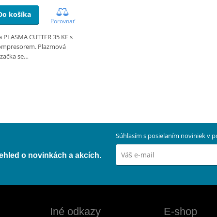
Do košíka
Porovnať
a PLASMA CUTTER 35 KF s
ompresorem. Plazmová
ezačka se…
Súhlasím s posielaním noviniek v
přehled o novinkách a akcích.
Iné odkazy
E-shop