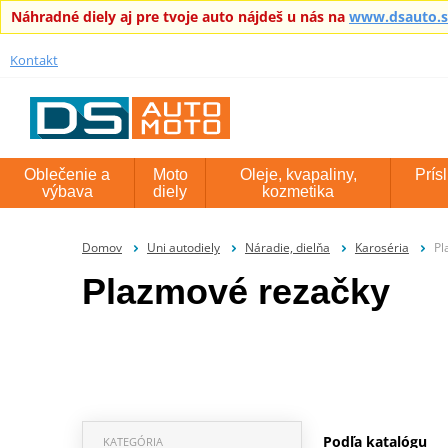
Náhradné diely aj pre tvoje auto nájdeš u nás na
www.dsauto.
Kontakt
Oblečenie a
Moto
Oleje, kvapaliny,
Prís
výbava
diely
kozmetika
Domov
Uni autodiely
Náradie, dielňa
Karoséria
Pl
Plazmové rezačky
Podľa katalógu
KATEGÓRIA