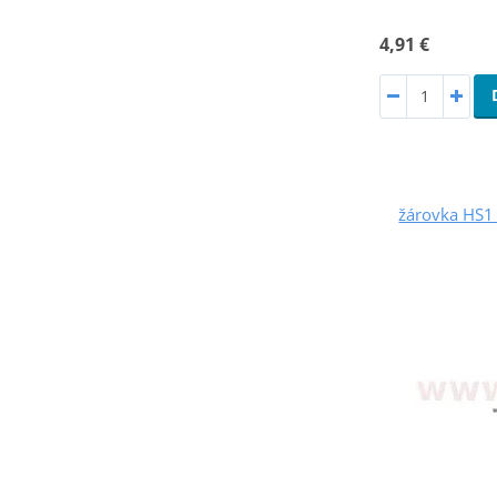
4,91 €
žárovka HS1