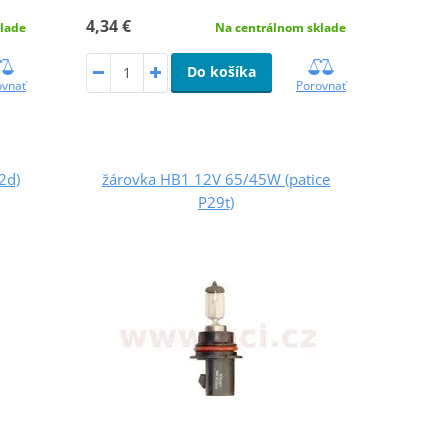
4,34 €
lade
Na centrálnom sklade
Do košíka
ovnať
Porovnať
2d)
žárovka HB1 12V 65/45W (patice
P29t)