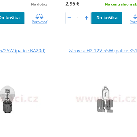
2,95 €
Na dotaz
Na centrálnom sk
Do košíka
Do košíka
Porovnať
Por
5/25W (patice BA20d)
žárovka H2 12V 55W (patice X5