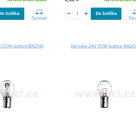
Do košíka
Do košíka
Por
Porovnať
5/25W (patice BA20d)
žárovka 24V 35W (patice BA20s