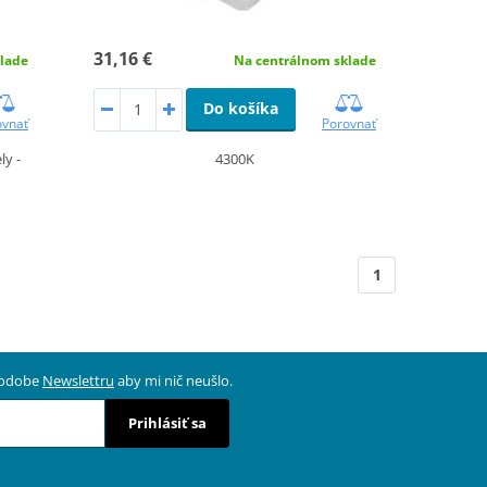
31,16 €
lade
Na centrálnom sklade
Do košíka
ovnať
Porovnať
ly -
4300K
1
 podobe
Newslettru
aby mi nič neušlo.
Prihlásiť sa