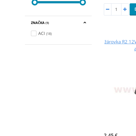
ZNAČKA
(1)
ACI
(18)
žárovka R2 12V
2,45 €