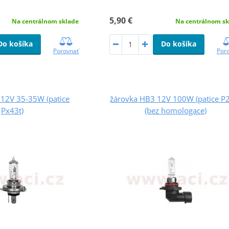
5,90 €
Na centrálnom sk
Na centrálnom sklade
Do košíka
Do košíka
Por
Porovnať
 12V 35-35W (patice
žárovka HB3 12V 100W (patice P
Px43t)
(bez homologace)