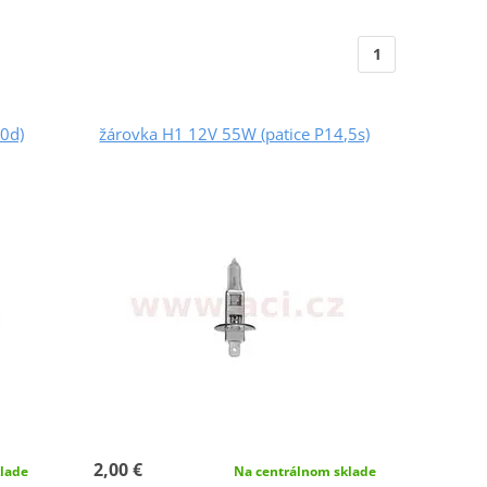
1
0d)
žárovka H1 12V 55W (patice P14,5s)
2,00 €
lade
Na centrálnom sklade