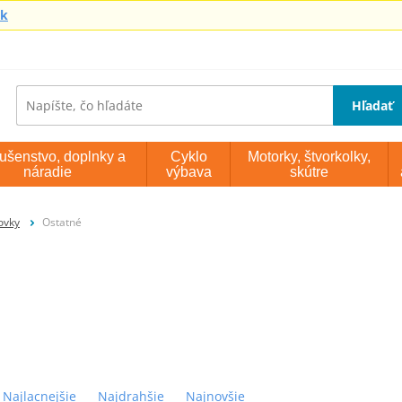
sk
Hľadať
lušenstvo, doplnky a
Cyklo
Motorky, štvorkolky,
náradie
výbava
skútre
ovky
Ostatné
Najlacnejšie
Najdrahšie
Najnovšie