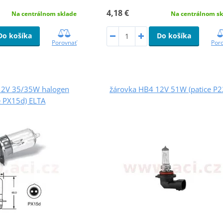
4,18 €
Na centrálnom sklade
Na centrálnom sk
Do košíka
Do košíka
Porovnať
Por
12V 35/35W halogen
žárovka HB4 12V 51W (patice P2
e PX15d) ELTA