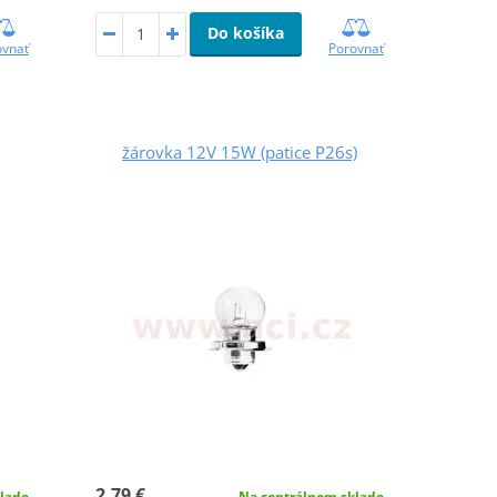
Do košíka
ovnať
Porovnať
žárovka 12V 15W (patice P26s)
2,79 €
lade
Na centrálnom sklade