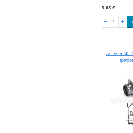
3,68 €
žárovka M5 
(patic