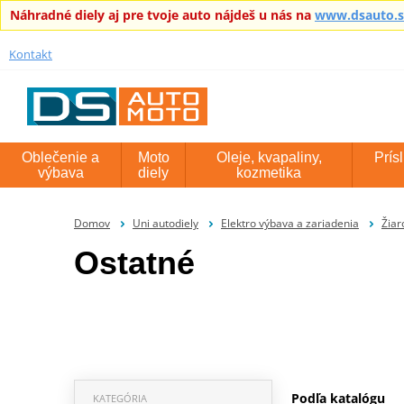
Náhradné diely aj pre tvoje auto nájdeš u nás na
www.dsauto.
Kontakt
Oblečenie a
Moto
Oleje, kvapaliny,
Prís
výbava
diely
kozmetika
Domov
Uni autodiely
Elektro výbava a zariadenia
Žiar
Ostatné
Podľa katalógu
KATEGÓRIA