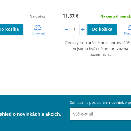
11,37 €
Na dotaz
Na centrálnom sk
Do košíka
Do košíka
Porovnať
Por
Žárovky jsou určené pro sportovní úče
nejsou schválené pro provoz na
pozemních…
Súhlasím s posielaním noviniek v
přehled o novinkách a akcích.