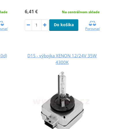
6,41 €
lade
Na centrálnom sklade
Do košíka
ovnať
Porovnať
20d)
D1S - výbojka XENON 12/24V 35W
4300K