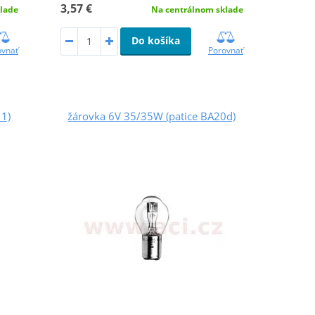
3,57 €
lade
Na centrálnom sklade
Do košíka
ovnať
Porovnať
11)
žárovka 6V 35/35W (patice BA20d)