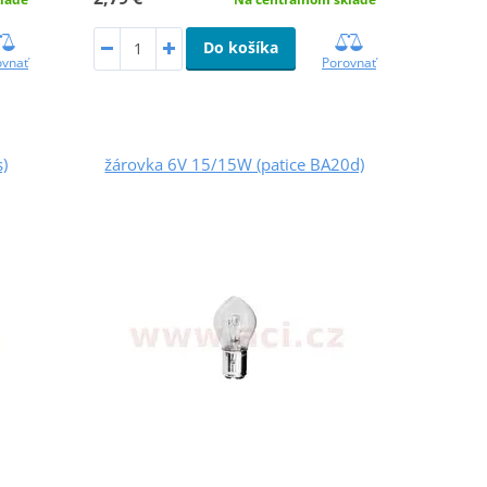
Do košíka
ovnať
Porovnať
)
žárovka 6V 15/15W (patice BA20d)