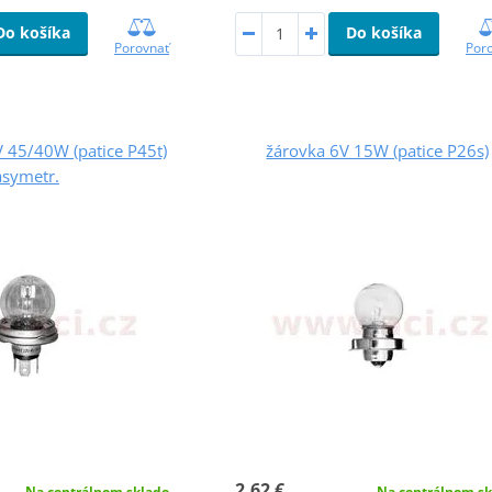
Do košíka
Do košíka
Porovnať
Por
 45/40W (patice P45t)
žárovka 6V 15W (patice P26s)
asymetr.
2,62 €
Na centrálnom sk
Na centrálnom sklade