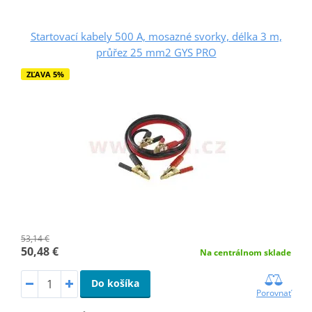
Startovací kabely 500 A, mosazné svorky, délka 3 m,
průřez 25 mm2 GYS PRO
ZĽAVA 5%
53,14 €
50,48 €
Na centrálnom sklade
Do košíka
Porovnať