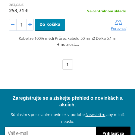
267,06 €
253,71 €
Na centrálnom sklade
Do košíka
Porovnať
Kabel ze 100% mědi Průřez kabelu 50 mm2 Délka 5,1 m
Hmotnost:…
1
Zaregistrujte se a získejte přehled o novinkách a
akcích.
Súhlasím s posielaním noviniek v podobe
Newslettru
aby mi nič
neušlo.
Prihlásiť sa