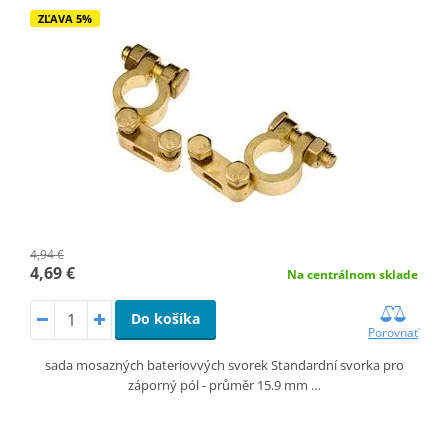
ZĽAVA 5%
4,94 €
4,69 €
Na centrálnom sklade
Do košíka
Porovnať
sada mosazných bateriovvých svorek Standardní svorka pro
záporný pól - průměr 15.9 mm …