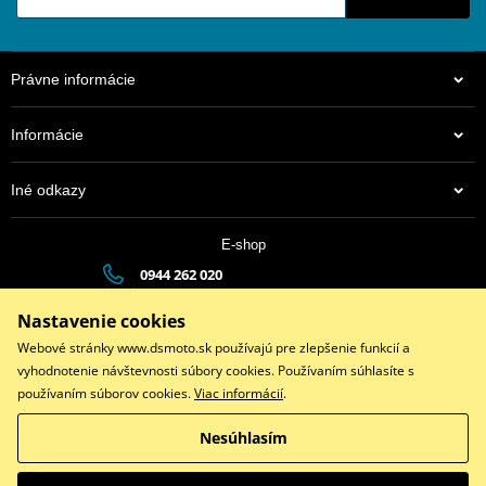
Právne informácie
Informácie
Iné odkazy
E-shop
0944 262 020
dsauto@dsauto.sk
Nastavenie cookies
Po-Pia (8:00 - 17:00) | So (9:00 - 12:00)
Webové stránky www.dsmoto.sk používajú pre zlepšenie funkcií a
vyhodnotenie návštevnosti súbory cookies. Používaním súhlasíte s
používaním súborov cookies.
Viac informácií
.
Facebook
Instagram
Youtube
Nesúhlasím
Copyright © 2026 www.dsmoto.sk
Všetky práva vyhradené