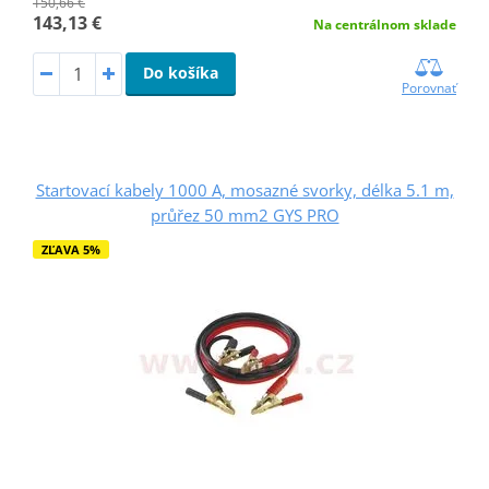
150,66 €
143,13 €
Na centrálnom sklade
Do košíka
Porovnať
Startovací kabely 1000 A, mosazné svorky, délka 5.1 m,
průřez 50 mm2 GYS PRO
ZĽAVA 5%