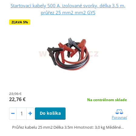
Startovací kabely 500 A, izolované svorky, délka 3.5 m,
průřez 25 mm2 mm2 GYS
ZĽAVA 5%
23,96 €
22,76 €
Na centrálnom sklade
Do košíka
Porovnať
Průřez kabelu 25 mm2 Délka 3.5m Hmotnost: 3,0 kg Měděné…