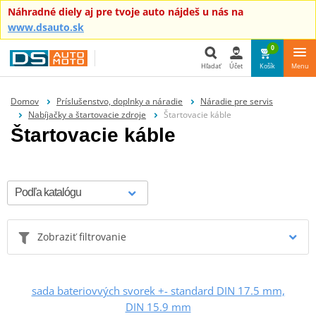
Náhradné diely aj pre tvoje auto nájdeš u nás na
www.dsauto.sk
0
Hľadať
Účet
Košík
Menu
Hľadať
Domov
Príslušenstvo, doplnky a náradie
Náradie pre servis
Nabíjačky a štartovacie zdroje
Štartovacie káble
Štartovacie káble
Zobraziť filtrovanie
sada bateriovvých svorek +- standard DIN 17.5 mm,
DIN 15.9 mm